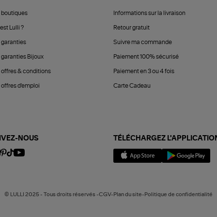
 boutiques
Informations sur la livraison
est Lulli ?
Retour gratuit
 garanties
Suivre ma commande
 garanties Bijoux
Paiement 100% sécurisé
 offres & conditions
Paiement en 3 ou 4 fois
offres d'emploi
Carte Cadeau
IVEZ-NOUS
TÉLÉCHARGEZ L'APPLICATIO
© LULLI 2025 - Tous droits réservés -CGV-Plan du site-Politique de confidentialité