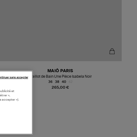
MAIÔ PARIS
Maillot de Bain Une Pièce Isabela Noir
ntinuer sans accepter
36
38
40
42
265,00 €
ublicité et
étrer »,
s accepter »).