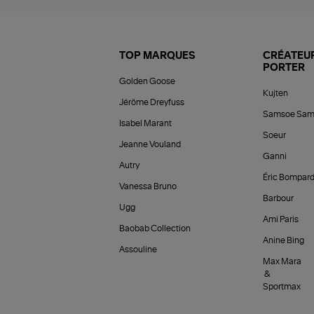
TOP MARQUES
CRÉATEUR
PORTER
Golden Goose
Kujten
Jérôme Dreyfuss
Samsoe Sam
Isabel Marant
Soeur
Jeanne Vouland
Ganni
Autry
Éric Bompar
Vanessa Bruno
Barbour
Ugg
Ami Paris
Baobab Collection
Anine Bing
Assouline
Max Mara
&
Sportmax