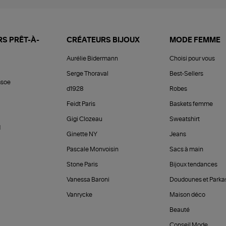
S PRÊT-À-
CRÉATEURS BIJOUX
MODE FEMME
Aurélie Bidermann
Choisi pour vous
Serge Thoraval
Best-Sellers
soe
d1928
Robes
Feidt Paris
Baskets femme
Gigi Clozeau
Sweatshirt
d
Ginette NY
Jeans
Pascale Monvoisin
Sacs à main
Stone Paris
Bijoux tendances
Vanessa Baroni
Doudounes et Parka
Vanrycke
Maison déco
Beauté
Conseil Mode