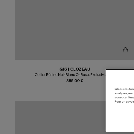
GIGI CLOZEAU
Collier Résine Noir Blanc Or Rose, Exclusivité Lulli
385,00 €
lulli-sur-la-t
analyses, en 
accepter l’en
Pour en savoir