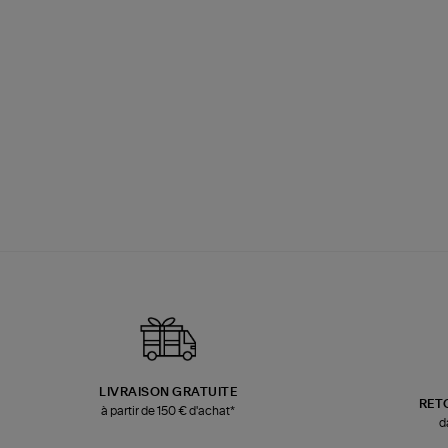
LIVRAISON GRATUITE
RET
à partir de 150 € d'achat*
d