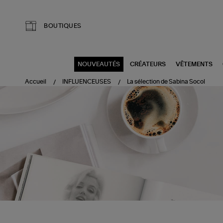
Aller au contenu principal
BOUTIQUES
NOUVEAUTÉS
CRÉATEURS
VÊTEMENTS
Accueil
INFLUENCEUSES
La sélection de Sabina Socol