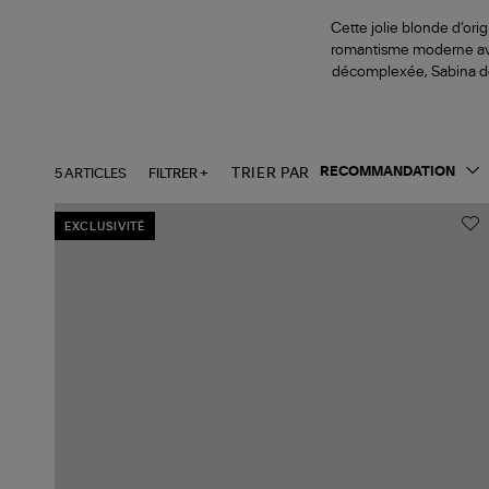
Cette jolie blonde d’or
romantisme moderne avai
décomplexée, Sabina don
5 ARTICLES
FILTRER +
TRIER PAR
EXCLUSIVITÉ