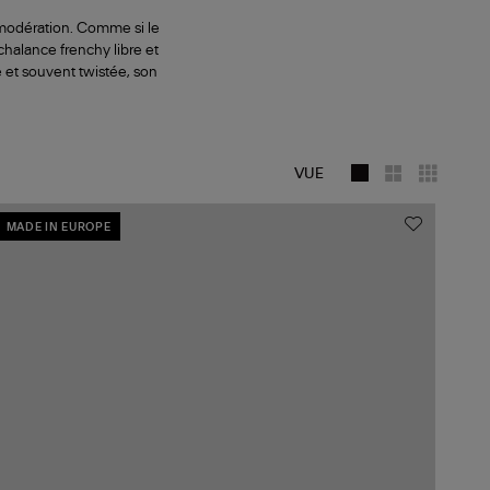
 modération. Comme si le
halance frenchy libre et
 et souvent twistée, son
VUE
MADE IN EUROPE