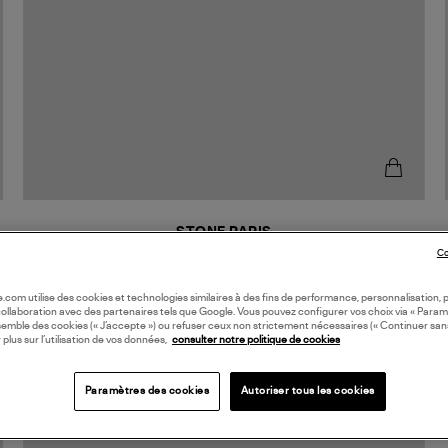
STONE PARIS
Bague Yasmine Or Diamants Blancs
Co
1 000,00 €
oile.com utilise des cookies et technologies similaires à des fins de performance, personnalisation, p
collaboration avec des partenaires tels que Google. Vous pouvez configurer vos choix via « Param
semble des cookies (« J’accepte ») ou refuser ceux non strictement nécessaires (« Continuer san
 plus sur l’utilisation de vos données,
consulter notre politique de cookies
Paramètres des cookies
Autoriser tous les cookies