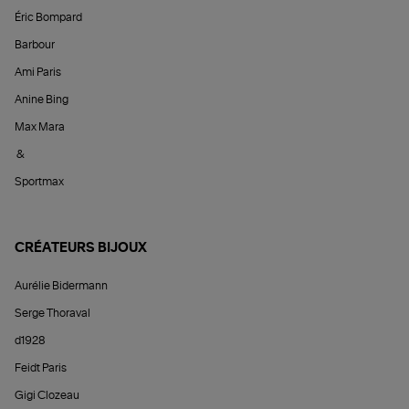
Éric Bompard
Barbour
Ami Paris
Anine Bing
Max Mara
&
Sportmax
CRÉATEURS BIJOUX
Aurélie Bidermann
Serge Thoraval
d1928
Feidt Paris
Gigi Clozeau