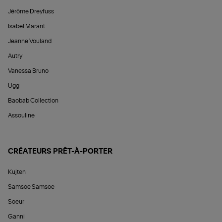
Jérôme Dreyfuss
Isabel Marant
Jeanne Vouland
Autry
Vanessa Bruno
Ugg
Baobab Collection
Assouline
CRÉATEURS PRÊT-À-PORTER
Kujten
Samsoe Samsoe
Soeur
Ganni