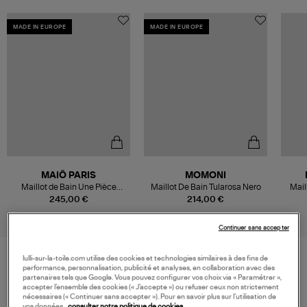
MADE IN EUROPE
MADE IN EUROPE
MAIÔ PARIS
MOMONI
Maillot de Bain Une Pièce
Maillot De Bain Tularosa Nero
Mail
Monceau Noir
245,00 €
214,00 €
Continuer sans accepter
lulli-sur-la-toile.com utilise des cookies et technologies similaires à des fins de
performance, personnalisation, publicité et analyses, en collaboration avec des
VOS DERNIERS PRODUITS VUS
partenaires tels que Google. Vous pouvez configurer vos choix via « Paramétrer »,
accepter l’ensemble des cookies (« J’accepte ») ou refuser ceux non strictement
nécessaires (« Continuer sans accepter »). Pour en savoir plus sur l’utilisation de
vos données,
consulter notre politique de cookies