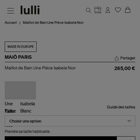
Aller au contenu principal
Accueil
Maillot de Bain Une Pièce Isabela Noir
MADE IN EUROPE
MAIÔ PARIS
Partager
Maillot
Maillot de Bain Une Pièce Isabela Noir
265,00 €
de
Bain
Une
Pièce
Isabela
Noir
Guide des tailles
Taille
Prendre sa taille habituelle.