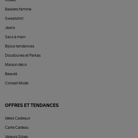
Baskets femme
Sweatshirt
Jeans
Sacs à main
Bijoux tendances
Doudounes et Parkas
Maison déco
Beauté
Conseil Mode
OFFRES ET TENDANCES
Idées Cadeaux
Carte Cadeau
Valeurs Sûres