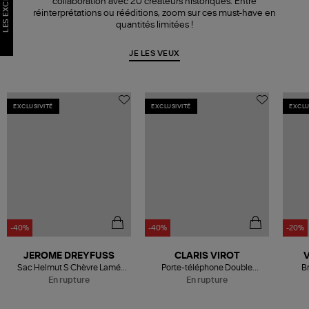
LES EXCLUS
collaboration avec 20 créateurs historiques. Entre
réinterprétations ou rééditions, zoom sur ces must-have en
quantités limitées !
JE LES VEUX
EXCLUSIVITÉ
EXCLUSIVITÉ
EXCLU
-40%
-40%
-20%
Être alerté
Être alerté
JEROME DREYFUSS
CLARIS VIROT
Sac Helmut S Chèvre Lamé
Porte-téléphone Double
Br
Abba, Exclusivité 20 ans Lulli
Marcus Cuir Doré, Exclusivité
E
En rupture
En rupture
20 ans Lulli