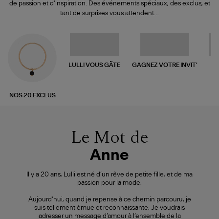
de passion et d’inspiration. Des événements spéciaux, des exclus, et
tant de surprises vous attendent…
LULLI VOUS GÄTE
GAGNEZ VOTRE INVIT'
F
NOS 20 EXCLUS
Le Mot de
Anne
Il y a 20 ans, Lulli est né d’un rêve de petite fille, et de ma
passion pour la mode.
Aujourd’hui, quand je repense à ce chemin parcouru, je
suis tellement émue et reconnaissante. Je voudrais
adresser un message d’amour à l’ensemble de la