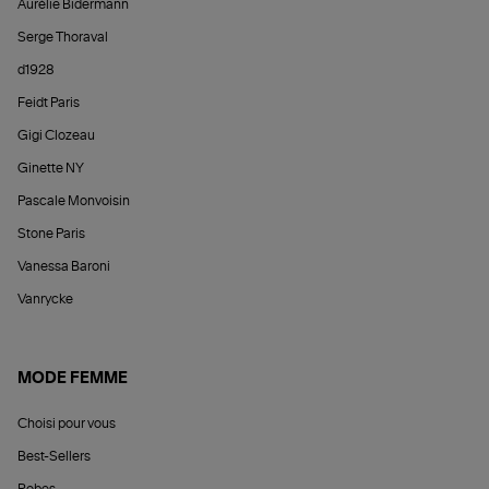
Aurélie Bidermann
Serge Thoraval
d1928
Feidt Paris
Gigi Clozeau
Ginette NY
Pascale Monvoisin
Stone Paris
Vanessa Baroni
Vanrycke
MODE FEMME
Choisi pour vous
Best-Sellers
Robes