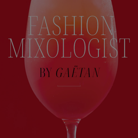
Anne
L'évolution de
VOULAND
LULLI