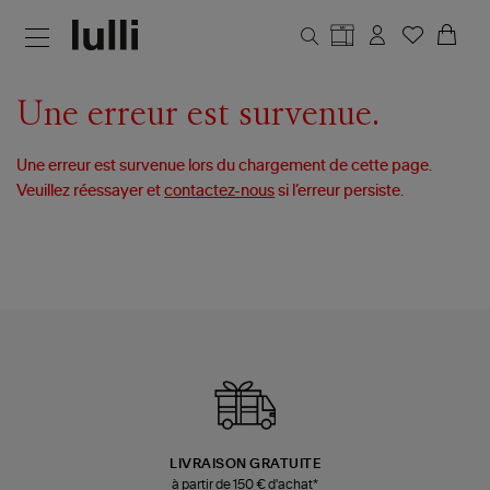
Aller au contenu principal
Une erreur est survenue.
Une erreur est survenue lors du chargement de cette page.
Veuillez réessayer et
contactez-nous
si l’erreur persiste.
LIVRAISON GRATUITE
à partir de 150 € d'achat*