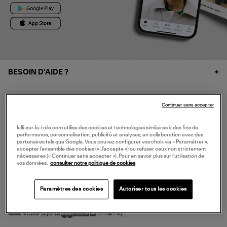
BESOIN D'AIDE ?
À PROPOS
Continuer sans accepter
NOS SERVICES
lulli-sur-la-toile.com utilise des cookies et technologies similaires à des fins de
performance, personnalisation, publicité et analyses, en collaboration avec des
partenaires tels que Google. Vous pouvez configurer vos choix via « Paramétrer »,
accepter l’ensemble des cookies (« J’accepte ») ou refuser ceux non strictement
SERVICE CLIENT
nécessaires (« Continuer sans accepter »). Pour en savoir plus sur l’utilisation de
vos données,
consulter notre politique de cookies
Paramètres des cookies
Autoriser tous les cookies
MODE DE PAIEMENT