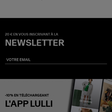
20 € EN VOUS INSCRIVANT À LA
NEWSLETTER
-10% EN TÉLÉCHARGEANT
L'APP LULLI