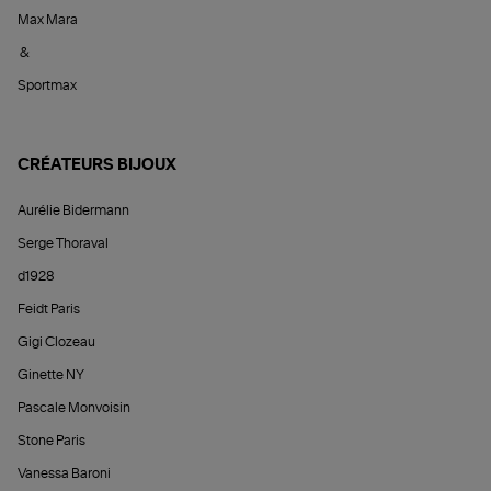
Max Mara
&
Sportmax
CRÉATEURS BIJOUX
Aurélie Bidermann
Serge Thoraval
d1928
Feidt Paris
Gigi Clozeau
Ginette NY
Pascale Monvoisin
Stone Paris
Vanessa Baroni