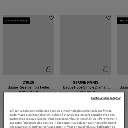
MADE IN FRANCE
MADE 
D1928
STONE PARIS
Bague Réserve Trois Perles
Bague Hope Simple Diamant
Bague
Turquoises Or Jaune
Emeraude Or Jaune
2 850,00 €
2 770,00 €
Continuer sans accepter
lulli-sur-la-toile.com utilise des cookies et technologies similaires à des fins de
performance, personnalisation, publicité et analyses, en collaboration avec des
partenaires tels que Google. Vous pouvez configurer vos choix via « Paramétrer »,
accepter l’ensemble des cookies (« J’accepte ») ou refuser ceux non strictement
VOS DERNIERS PRODUITS VUS
nécessaires (« Continuer sans accepter »). Pour en savoir plus sur l’utilisation de