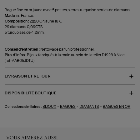
Bague fine en or jaune avec 5 petites pierres turquoise serties de diamants.
Made in :
France.
Composition :
2g20 Or jaune 18K.
29 diamants 0,09CTS.
5 turquoises de 4,2mm.
Conseil d'entretien :
Nettoyage par un professionnel.
Plus d'infos :
Bijoux fabriqués à la main au sein de l'atelier D1928 à Nice.
(ref-AAB05JDTU)
LIVRAISON ET RETOUR
DISPONIBILITÉ BOUTIQUE
-
-
-
BIJOUX
BAGUES
DIAMANTS
BAGUES EN OR
Collections similaires :
VOUS AIMEREZ AUSSI