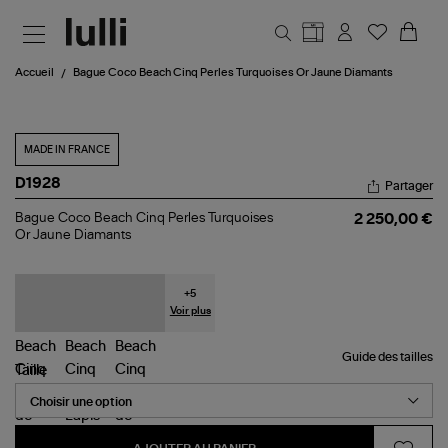
Aller au contenu principal
Accueil
Bague Coco Beach Cinq Perles Turquoises Or Jaune Diamants
MADE IN FRANCE
D1928
Partager
Bague
Bague Coco Beach Cinq Perles Turquoises
2 250,00 €
Coco
Or Jaune Diamants
Beach
Cinq
Perles
Turquoises
+
5
Or
Voir plus
Jaune
Diamants
Guide des tailles
Taille