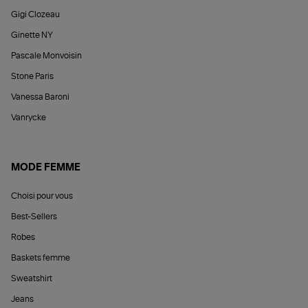
Gigi Clozeau
Ginette NY
Pascale Monvoisin
Stone Paris
Vanessa Baroni
Vanrycke
MODE FEMME
Choisi pour vous
Best-Sellers
Robes
Baskets femme
Sweatshirt
Jeans