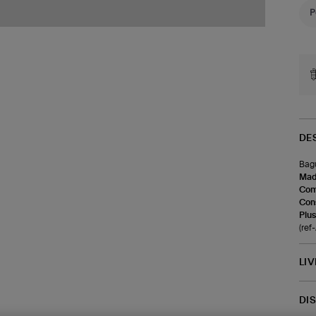
DE
Bagu
Made
Com
Cons
Plus
(ref
LI
DI