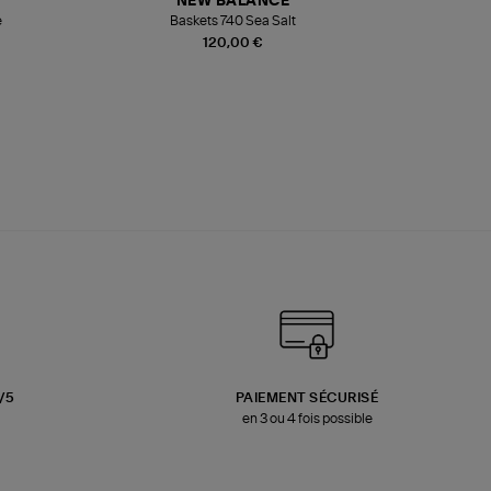
NEW BALANCE
e
Baskets 740 Sea Salt
Veste
120,00 €
3/5
PAIEMENT SÉCURISÉ
en 3 ou 4 fois possible