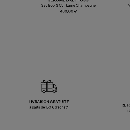
JEROME DREYFUSS
te
Sac Bobi S Cuir Lamé Champagne
M
480,00 €
LIVRAISON GRATUITE
RET
à partir de 150 € d'achat*
d