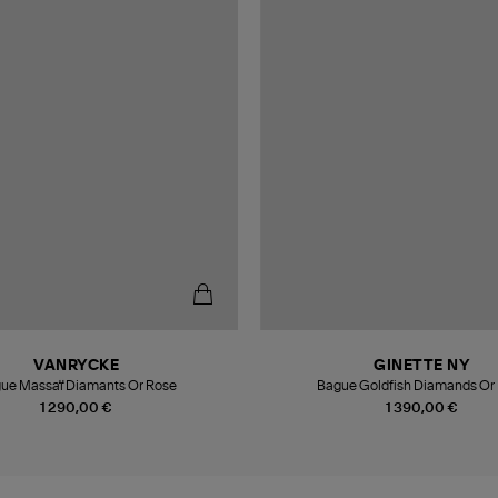
VANRYCKE
GINETTE NY
ue Massaï Diamants Or Rose
Bague Goldfish Diamands Or
1 290,00 €
1 390,00 €