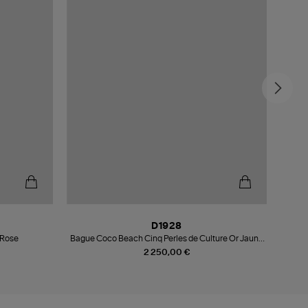
D1928
 Rose
Bague Coco Beach Cinq Perles de Culture Or Jaune
Bague 
Diamants
2 250,00 €