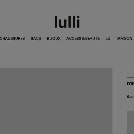
CHAUSSURES
SACS
BIJOUX
ACCESS & BEAUTÉ
LUI
MAISON
D1
Ba
Bagu
La
Va
Or
Ja