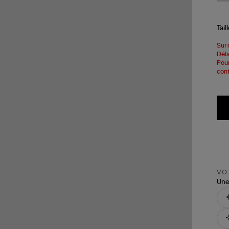
Tail
Sur 
Déla
Pour
cont
VOT
Une