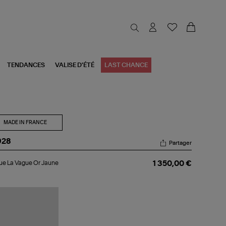
TENDANCES
VALISE D'ÉTÉ
LAST CHANCE
MADE IN FRANCE
928
Partager
gue
e La Vague Or Jaune
1 350,00 €
gue
une