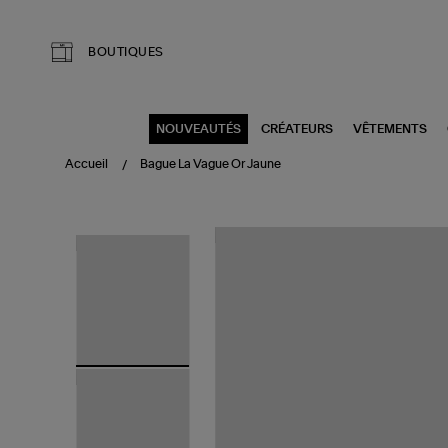
Aller au contenu principal
BOUTIQUES
NOUVEAUTÉS
CRÉATEURS
VÊTEMENTS
Accueil
Bague La Vague Or Jaune