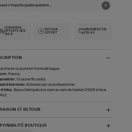
LIVRAISON
RETOUR
PAIEMENT EN
OFFERTE DÈS
OFFERT
3X,4X
150 €
SCRIPTION
e fine en or jaune en forme de bague.
 in :
France.
position :
Or jaune 18 carats.
eil d'entretien :
Entretien par un professionnel.
 d'infos :
Bijoux fabriqués à la main au sein de l'atelier D1928 à Nice.
-AVJ)
VRAISON ET RETOUR
SPONIBILITÉ BOUTIQUE