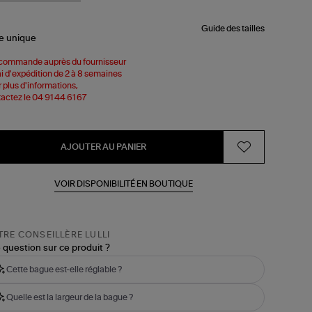
Guide des tailles
le
unique
commande auprès du fournisseur
i d'expédition de 2 à 8 semaines
 plus d'informations,
actez le 04 91 44 61 67
AJOUTER AU PANIER
VOIR DISPONIBILITÉ EN BOUTIQUE
RE CONSEILLÈRE LULLI
 question sur ce produit ?
Cette bague est-elle réglable ?
Quelle est la largeur de la bague ?