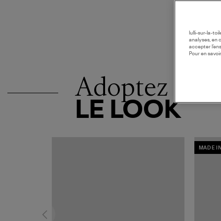
lulli-sur-la-t
analyses, en 
accepter l’en
Pour en savoir
Adoptez
LE LOOK
MADE I