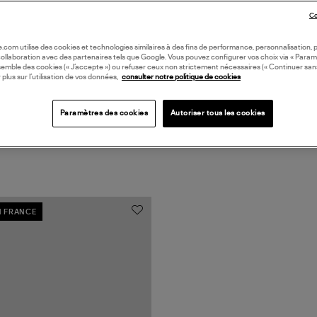
Co
Coll
oile.com utilise des cookies et technologies similaires à des fins de performance, personnalisation, p
collaboration avec des partenaires tels que Google. Vous pouvez configurer vos choix via « Param
semble des cookies (« J’accepte ») ou refuser ceux non strictement nécessaires (« Continuer san
 plus sur l’utilisation de vos données,
consulter notre politique de cookies
Paramètres des cookies
Autoriser tous les cookies
N FRANCE