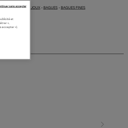
ntinuer sans accepter
BIJOUX
-
BAGUES
-
BAGUES FINES
ections similaires :
ublicité et
étrer »,
s accepter »).