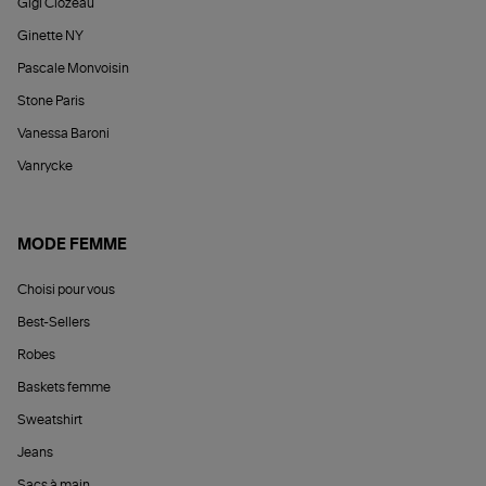
Gigi Clozeau
Ginette NY
Pascale Monvoisin
Stone Paris
Vanessa Baroni
Vanrycke
MODE FEMME
Choisi pour vous
Best-Sellers
Robes
Baskets femme
Sweatshirt
Jeans
Sacs à main