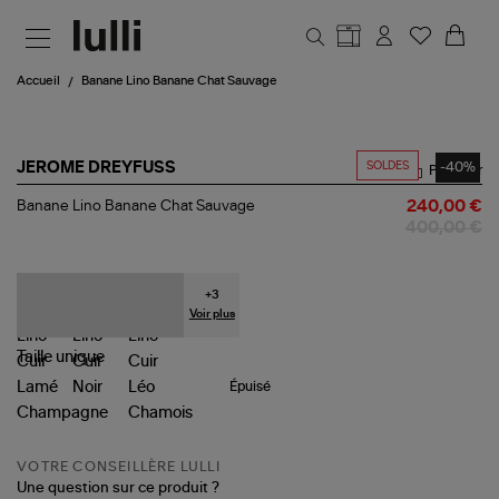
Aller au contenu principal
Accueil
Banane Lino Banane Chat Sauvage
SOLDES
-40%
JEROME DREYFUSS
Partager
Banane
Banane Lino Banane Chat Sauvage
240,00 €
Lino
400,00 €
Banane
Chat
Sauvage
+
3
Voir plus
Taille
unique
Épuisé
VOTRE CONSEILLÈRE LULLI
Une question sur ce produit ?