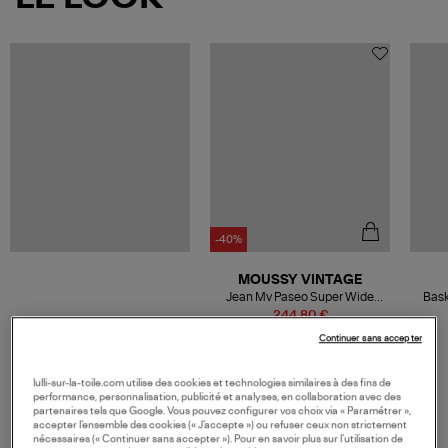
-40%
MOUSSY VINTAGE
Jean Mv Paseo Super Wide
Bask
Pants Light Black
Bro
244,80 €
408,00 €
Continuer sans accepter
lulli-sur-la-toile.com utilise des cookies et technologies similaires à des fins de
performance, personnalisation, publicité et analyses, en collaboration avec des
partenaires tels que Google. Vous pouvez configurer vos choix via « Paramétrer »,
VOS DERNIERS PRODUITS VUS
accepter l’ensemble des cookies (« J’accepte ») ou refuser ceux non strictement
nécessaires (« Continuer sans accepter »). Pour en savoir plus sur l’utilisation de