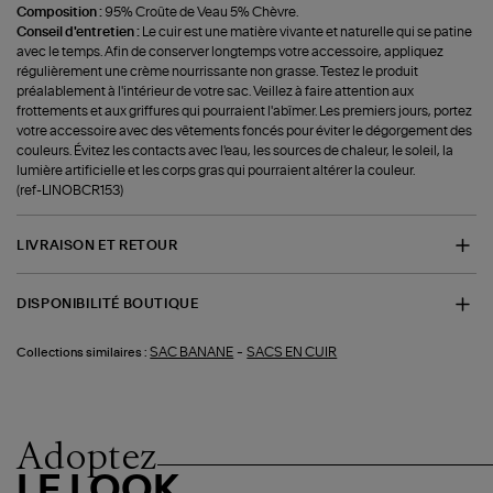
Composition :
95% Croûte de Veau 5% Chèvre.
Conseil d'entretien :
Le cuir est une matière vivante et naturelle qui se patine
avec le temps. Afin de conserver longtemps votre accessoire, appliquez
régulièrement une crème nourrissante non grasse. Testez le produit
préalablement à l'intérieur de votre sac. Veillez à faire attention aux
frottements et aux griffures qui pourraient l'abîmer. Les premiers jours, portez
votre accessoire avec des vêtements foncés pour éviter le dégorgement des
couleurs. Évitez les contacts avec l'eau, les sources de chaleur, le soleil, la
lumière artificielle et les corps gras qui pourraient altérer la couleur.
(ref-LINOBCR153)
LIVRAISON ET RETOUR
DISPONIBILITÉ BOUTIQUE
-
SAC BANANE
SACS EN CUIR
Collections similaires :
Adoptez
LE LOOK