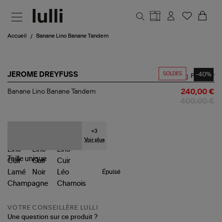
Aller au contenu principal
Accueil
Banane Lino Banane Tandem
SOLDES
-40%
JEROME DREYFUSS
Partager
Banane
Banane Lino Banane Tandem
240,00 €
Lino
400,00 €
Banane
Tandem
+
3
Voir plus
Taille
unique
Épuisé
VOTRE CONSEILLÈRE LULLI
Une question sur ce produit ?