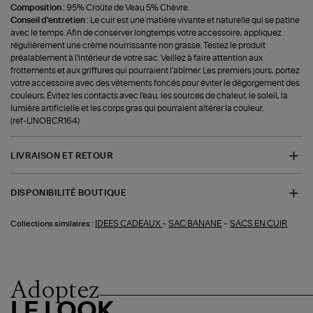
Composition :
95% Croûte de Veau 5% Chèvre.
Conseil d'entretien :
Le cuir est une matière vivante et naturelle qui se patine
avec le temps. Afin de conserver longtemps votre accessoire, appliquez
régulièrement une crème nourrissante non grasse. Testez le produit
préalablement à l'intérieur de votre sac. Veillez à faire attention aux
frottements et aux griffures qui pourraient l'abîmer. Les premiers jours, portez
votre accessoire avec des vêtements foncés pour éviter le dégorgement des
couleurs. Évitez les contacts avec l'eau, les sources de chaleur, le soleil, la
lumière artificielle et les corps gras qui pourraient altérer la couleur.
(ref-LINOBCR164)
LIVRAISON ET RETOUR
DISPONIBILITÉ BOUTIQUE
-
-
IDEES CADEAUX
SAC BANANE
SACS EN CUIR
Collections similaires :
Adoptez
LE LOOK