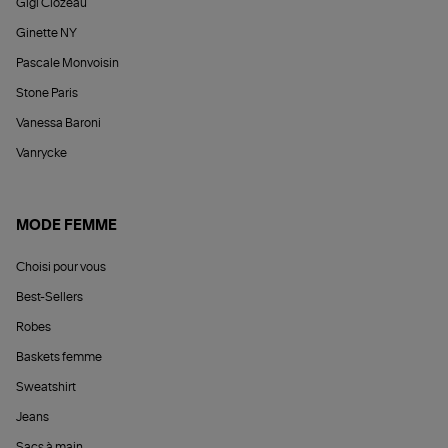
Gigi Clozeau
Ginette NY
Pascale Monvoisin
Stone Paris
Vanessa Baroni
Vanrycke
MODE FEMME
Choisi pour vous
Best-Sellers
Robes
Baskets femme
Sweatshirt
Jeans
Sacs à main