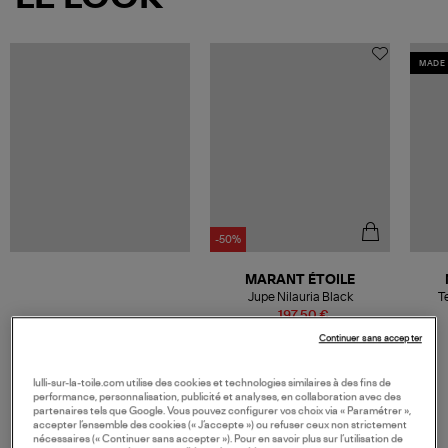
MADE 
-50%
MARANT ÉTOILE
Jupe Nilauria Black
T
197,50 €
395,00 €
Continuer sans accepter
lulli-sur-la-toile.com utilise des cookies et technologies similaires à des fins de
performance, personnalisation, publicité et analyses, en collaboration avec des
partenaires tels que Google. Vous pouvez configurer vos choix via « Paramétrer »,
VOS DERNIERS PRODUITS VUS
accepter l’ensemble des cookies (« J’accepte ») ou refuser ceux non strictement
nécessaires (« Continuer sans accepter »). Pour en savoir plus sur l’utilisation de