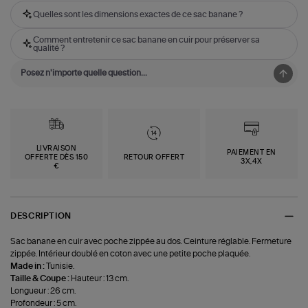
Quelles sont les dimensions exactes de ce sac banane ?
Comment entretenir ce sac banane en cuir pour préserver sa
qualité ?
LIVRAISON
PAIEMENT EN
OFFERTE DÈS 150
RETOUR OFFERT
3X,4X
€
DESCRIPTION
Sac banane en cuir avec poche zippée au dos. Ceinture réglable. Fermeture
zippée. Intérieur doublé en coton avec une petite poche plaquée.
Made in :
Tunisie.
Taille & Coupe :
Hauteur : 13 cm.
Longueur : 26 cm.
Profondeur : 5 cm.