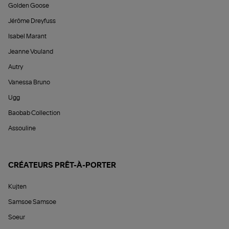
Golden Goose
Jérôme Dreyfuss
Isabel Marant
Jeanne Vouland
Autry
Vanessa Bruno
Ugg
Baobab Collection
Assouline
CRÉATEURS PRÊT-À-PORTER
Kujten
Samsoe Samsoe
Soeur