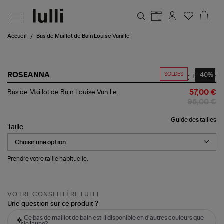
Aller au contenu principal
Accueil
Bas de Maillot de Bain Louise Vanille
SOLDES
-40%
ROSEANNA
Partager
Bas
Bas de Maillot de Bain Louise Vanille
57,00 €
de
95,00 €
Maillot
de
Guide des tailles
Bain
Taille
Louise
Vanille
Prendre votre taille habituelle.
VOTRE CONSEILLÈRE LULLI
Une question sur ce produit ?
Ce bas de maillot de bain est-il disponible en d'autres couleurs que
le jaune?