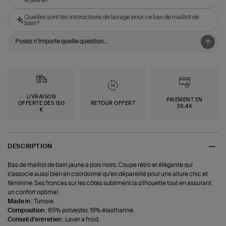
Quelles sont les instructions de lavage pour ce bas de maillot de
bain?
LIVRAISON
PAIEMENT EN
OFFERTE DÈS 150
RETOUR OFFERT
3X,4X
€
DESCRIPTION
Bas de maillot de bain jaune a pois noirs. Coupe rétro et élégante qui
s’associe aussi bien en coordonné qu’en dépareillé pour une allure chic et
féminine. Ses fronces sur les côtés subliment la silhouette tout en assurant
un confort optimal.
Made in :
Tunisie.
Composition :
85% polyester, 15% élasthanne.
Conseil d'entretien :
Laver a froid.