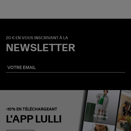
20 € EN VOUS INSCRIVANT À LA
NEWSLETTER
-10% EN TÉLÉCHARGEANT
L'APP LULLI