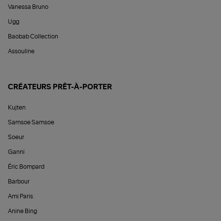
Vanessa Bruno
Ugg
Baobab Collection
Assouline
CRÉATEURS PRÊT-À-PORTER
Kujten
Samsoe Samsoe
Soeur
Ganni
Éric Bompard
Barbour
Ami Paris
Anine Bing