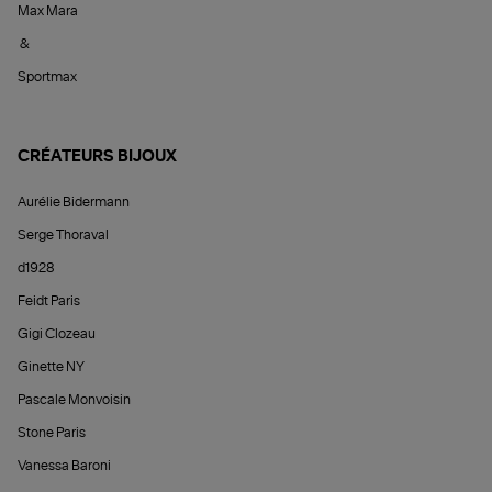
Max Mara
&
Sportmax
CRÉATEURS BIJOUX
Aurélie Bidermann
Serge Thoraval
d1928
Feidt Paris
Gigi Clozeau
Ginette NY
Pascale Monvoisin
Stone Paris
Vanessa Baroni