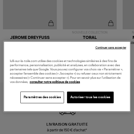
NOUVELLE COLLECTION
N
JEROME DREYFUSS
TORAL
Sac Bobi S Cuir Lamé
Mocassins Killian Sport
Veste
Champagne
Mousse
480,00 €
189,00 €
Continuer sans accepter
lulli-sur-la-toile.com utilise des cookies et technologies similaires à des fins de
performance, personnalisation, publicité et analyses, en collaboration avec des
partenaires tels que Google. Vous pouvez configurer vos choix via « Paramétrer »,
accepter l’ensemble des cookies (« J’accepte ») ou refuser ceux non strictement
nécessaires (« Continuer sans accepter »). Pour en savoir plus sur l’utilisation de
vos données,
consulter notre politique de cookies
Paramètres des cookies
Autoriser tous les cookies
LIVRAISON GRATUITE
à partir de 150 € d'achat*