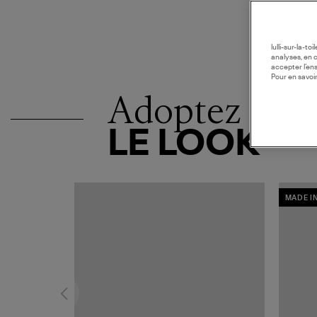
lulli-sur-la-t
analyses, en 
accepter l’en
Pour en savoir
Adoptez
LE LOOK
MADE I