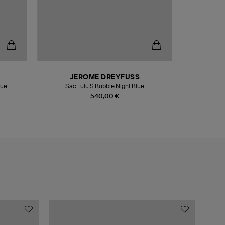
JEROME DREYFUSS
DR
lue
Sac Lulu S Bubble Night Blue
Sweats
540,00 €