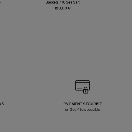
e
Baskets 740 Sea Salt
Veste
120,00 €
3/5
PAIEMENT SÉCURISÉ
en 3 ou 4 fois possible