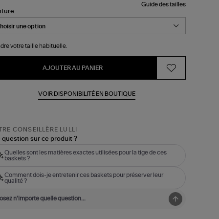
Guide des tailles
nture
dre votre taille habituelle.
AJOUTER AU PANIER
VOIR DISPONIBILITÉ EN BOUTIQUE
RE CONSEILLÈRE LULLI
 question sur ce produit ?
Quelles sont les matières exactes utilisées pour la tige de ces
baskets ?
Comment dois-je entretenir ces baskets pour préserver leur
qualité ?