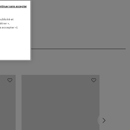
KETS COLOREES
ntinuer sans accepter
ublicité et
étrer »,
s accepter »).
MADE IN EUR