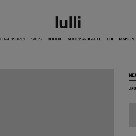
CHAUSSURES
SACS
BIJOUX
ACCESS & BEAUTÉ
LUI
MAISON
NE
Bas
Bask
20
Tim