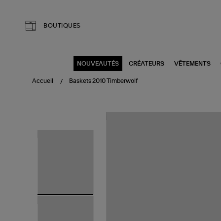
Aller au contenu principal
BOUTIQUES
NOUVEAUTÉS
CRÉATEURS
VÊTEMENTS
Accueil
Baskets 2010 Timberwolf