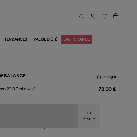
TENDANCES
VALISE D'ÉTÉ
LAST CHANCE
W BALANCE
Partager
kets
ets 2010 Timberwolf
170,00 €
10
berwolf
+
3
Voir plus