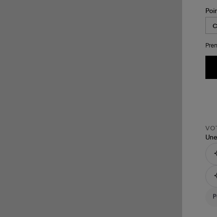
Poi
Pren
VOT
Une