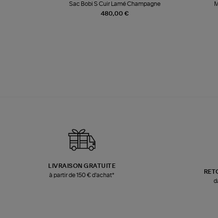
te
Sac Bobi S Cuir Lamé Champagne
M
480,00 €
LIVRAISON GRATUITE
RET
à partir de 150 € d'achat*
d