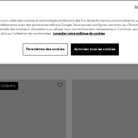
BAS
Co
oile.com utilise des cookies et technologies similaires à des fins de performance, personnalisation, p
collaboration avec des partenaires tels que Google. Vous pouvez configurer vos choix via « Param
semble des cookies (« J’accepte ») ou refuser ceux non strictement nécessaires (« Continuer san
 plus sur l’utilisation de vos données,
consulter notre politique de cookies
Paramètres des cookies
Autoriser tous les cookies
N EUROPE