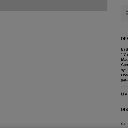
DE
Bask
"N" 
Made
Com
synt
Cons
(ref
LI
DI
Coll