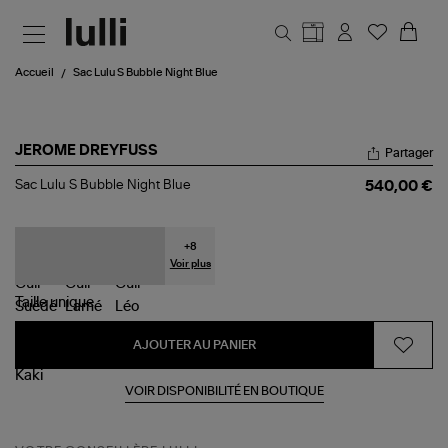
Aller au contenu principal
Accueil
Sac Lulu S Bubble Night Blue
JEROME DREYFUSS
Partager
Sac
Sac Lulu S Bubble Night Blue
540,00 €
Lulu
S
Bubble
Night
+
8
Blue
Voir plus
Taille
unique
AJOUTER AU PANIER
VOIR DISPONIBILITÉ EN BOUTIQUE