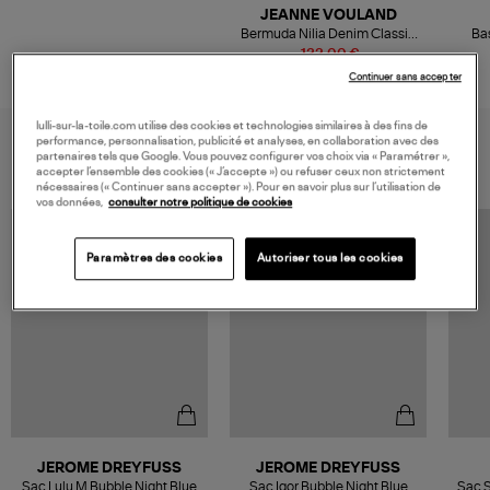
JEANNE VOULAND
Bermuda Nilia Denim Classic
Ba
Blue
132,00 €
220,00 €
Continuer sans accepter
lulli-sur-la-toile.com utilise des cookies et technologies similaires à des fins de
VOUS AIMEREZ AUSSI
performance, personnalisation, publicité et analyses, en collaboration avec des
partenaires tels que Google. Vous pouvez configurer vos choix via « Paramétrer »,
accepter l’ensemble des cookies (« J’accepte ») ou refuser ceux non strictement
nécessaires (« Continuer sans accepter »). Pour en savoir plus sur l’utilisation de
vos données,
consulter notre politique de cookies
Paramètres des cookies
Autoriser tous les cookies
JEROME DREYFUSS
JEROME DREYFUSS
Sac Lulu M Bubble Night Blue
Sac Igor Bubble Night Blue
Sac S