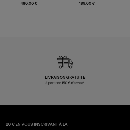
Champagne
Mousse
480,00 €
189,00 €
LIVRAISON GRATUITE
à partir de 150 € d'achat*
20 € EN VOUS INSCRIVANT À LA