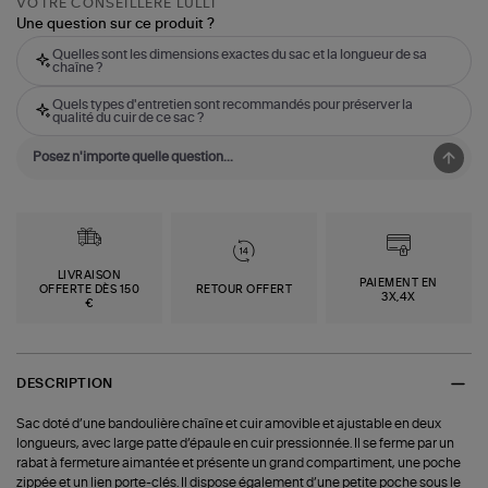
VOTRE CONSEILLÈRE LULLI
Une question sur ce produit ?
Quelles sont les dimensions exactes du sac et la longueur de sa
chaîne ?
Quels types d'entretien sont recommandés pour préserver la
qualité du cuir de ce sac ?
LIVRAISON
PAIEMENT EN
OFFERTE DÈS 150
RETOUR OFFERT
3X,4X
€
DESCRIPTION
Sac doté d’une bandoulière chaîne et cuir amovible et ajustable en deux
longueurs, avec large patte d’épaule en cuir pressionnée. Il se ferme par un
rabat à fermeture aimantée et présente un grand compartiment, une poche
zippée et un lien porte-clés. Il dispose également d’une petite poche sous le