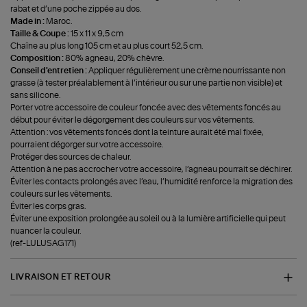
rabat et d’une poche zippée au dos.
Made in :
Maroc.
Taille & Coupe :
15 x 11 x 9,5 cm
Chaîne au plus long 105 cm et au plus court 52,5 cm.
Composition :
80% agneau, 20% chèvre.
Conseil d'entretien :
Appliquer régulièrement une crème nourrissante non
grasse (à tester préalablement à l’intérieur ou sur une partie non visible) et
sans silicone.
Porter votre accessoire de couleur foncée avec des vêtements foncés au
début pour éviter le dégorgement des couleurs sur vos vêtements.
Attention : vos vêtements foncés dont la teinture aurait été mal fixée,
pourraient dégorger sur votre accessoire.
Protéger des sources de chaleur.
Attention à ne pas accrocher votre accessoire, l’agneau pourrait se déchirer.
Éviter les contacts prolongés avec l’eau, l’humidité renforce la migration des
couleurs sur les vêtements.
Éviter les corps gras.
Éviter une exposition prolongée au soleil ou à la lumière artificielle qui peut
nuancer la couleur.
(ref-LULUSAG171)
LIVRAISON ET RETOUR