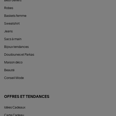
Best-Sellers
Robes
Baskets femme
Sweatshirt
Jeans
Sacs à main
Bijoux tendances
Doudounes et Parkas
Maison déco
Beauté
Conseil Mode
OFFRES ET TENDANCES
Idées Cadeaux
Carte Cadeau