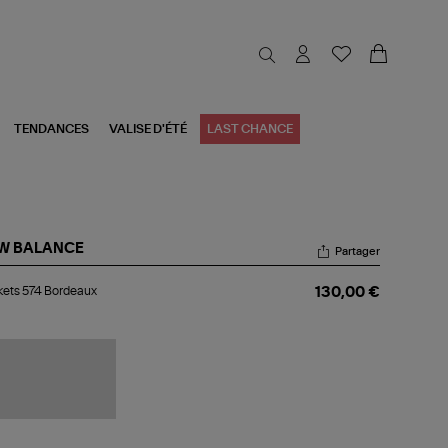
TENDANCES
VALISE D'ÉTÉ
LAST CHANCE
W BALANCE
Partager
kets
ets 574 Bordeaux
130,00 €
4
rdeaux