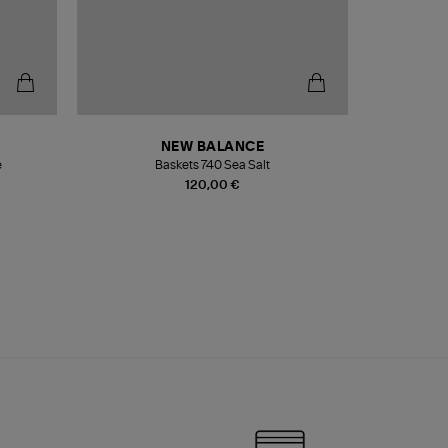
NEW BALANCE
e
Baskets 740 Sea Salt
Veste
120,00 €