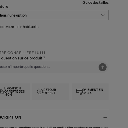
Guide des tailles
nture
dre votre taille habituelle.
RE CONSEILLÈRE LULLI
 question sur ce produit ?
LIVRAISON
RETOUR
PAIEMENT EN
OFFERTE DÈS
OFFERT
3X,4X
150 €
SCRIPTION