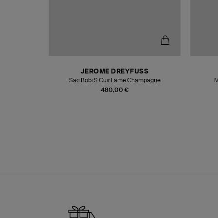
N
JEROME DREYFUSS
te
Sac Bobi S Cuir Lamé Champagne
M
480,00 €