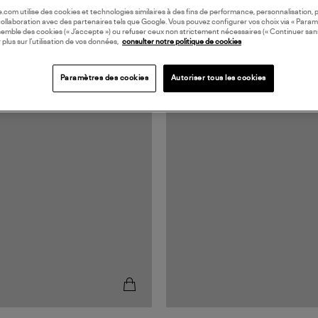
oile.com utilise des cookies et technologies similaires à des fins de performance, personnalisation, p
collaboration avec des partenaires tels que Google. Vous pouvez configurer vos choix via « Param
semble des cookies (« J’accepte ») ou refuser ceux non strictement nécessaires (« Continuer san
 plus sur l’utilisation de vos données,
consulter notre politique de cookies
Paramètres des cookies
Autoriser tous les cookies
N FRANCE
MADE IN FRANCE