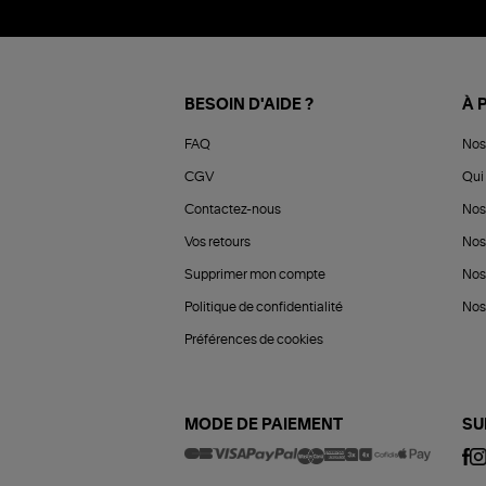
BESOIN D'AIDE ?
À 
FAQ
Nos
CGV
Qui 
Contactez-nous
Nos
Vos retours
Nos
Supprimer mon compte
Nos
Politique de confidentialité
Nos 
Préférences de cookies
MODE DE PAIEMENT
SU