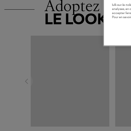
Adoptez
lulli-sur-la-t
analyses, en 
accepter l’en
LE LOOK
Pour en savoir
MADE I