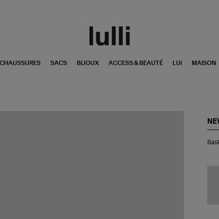
CHAUSSURES
SACS
BIJOUX
ACCESS & BEAUTÉ
LUI
MAISON
NE
Bas
Bask
57
Bo