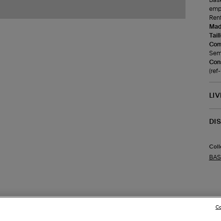
Bask
empi
Renf
Made
Tail
Com
Seme
Cons
(re
LI
DI
Coll
BAS
Co