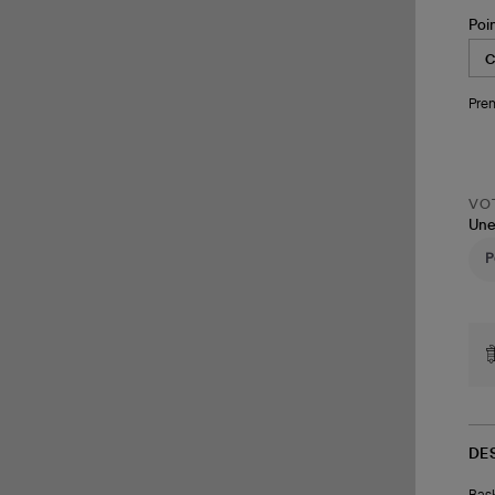
Poi
Pren
VOT
Une
DE