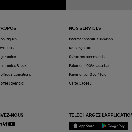
PROPOS
NOS SERVICES
 boutiques
Informations sur la livraison
est Lulli ?
Retour gratuit
 garanties
Suivre ma commande
 garanties Bijoux
Paiement 100% sécurisé
 offres & conditions
Paiement en 3 ou 4 fois
offres d'emploi
Carte Cadeau
IVEZ-NOUS
TÉLÉCHARGEZ L'APPLICATIO