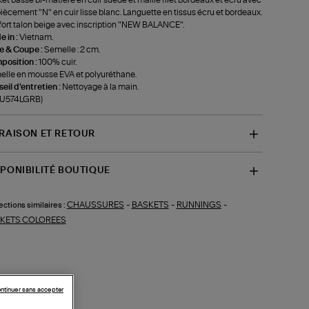
et basse bi-matière en cuir suédé et maille filet bordeaux et écru avec
ècement "N" en cuir lisse blanc. Languette en tissus écru et bordeaux.
ort talon beige avec inscription "NEW BALANCE".
 in :
Vietnam.
le & Coupe :
Semelle : 2 cm.
position :
100% cuir.
lle en mousse EVA et polyuréthane.
eil d'entretien :
Nettoyage à la main.
f-U574LGRB)
VRAISON ET RETOUR
SPONIBILITÉ BOUTIQUE
CHAUSSURES
-
BASKETS
-
RUNNINGS
-
ections similaires :
KETS COLOREES
ntinuer sans accepter