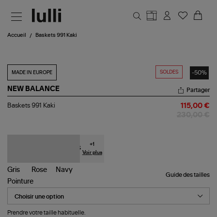
Aller au contenu principal
Accueil
Baskets 991 Kaki
SOLDES
-50%
MADE IN EUROPE
NEW BALANCE
Partager
Baskets
Baskets 991 Kaki
115,00 €
991
230,00 €
Kaki
+
1
Voir plus
Guide des tailles
Pointure
Prendre votre taille habituelle.