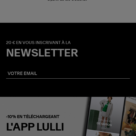
20 € EN VOUS INSCRIVANT À LA
NEWSLETTER
-10% EN TÉLÉCHARGEANT
L'APP LULLI