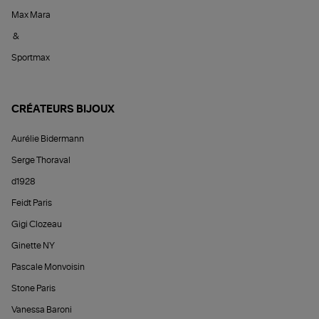
Max Mara
&
Sportmax
CRÉATEURS BIJOUX
Aurélie Bidermann
Serge Thoraval
d1928
Feidt Paris
Gigi Clozeau
Ginette NY
Pascale Monvoisin
Stone Paris
Vanessa Baroni