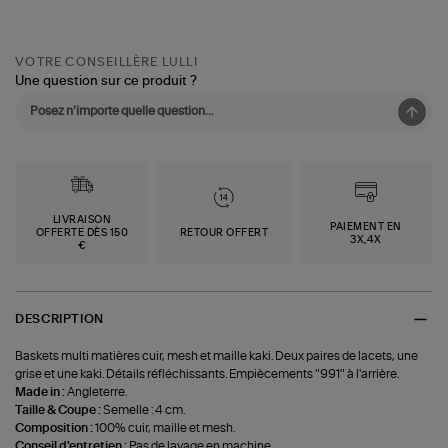
VOTRE CONSEILLÈRE LULLI
Une question sur ce produit ?
LIVRAISON
PAIEMENT EN
OFFERTE DÈS 150
RETOUR OFFERT
3X,4X
€
DESCRIPTION
Baskets multi matières cuir, mesh et maille kaki. Deux paires de lacets, une
grise et une kaki. Détails réfléchissants. Empiècements "991" à l'arrière.
Made in :
Angleterre.
Taille & Coupe :
Semelle : 4 cm.
Composition :
100% cuir, maille et mesh.
Conseil d'entretien :
Pas de lavage en machine.