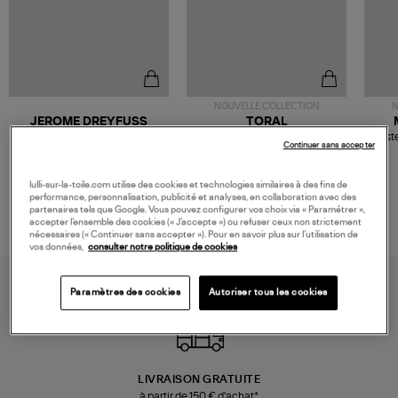
NOUVELLE COLLECTION
N
JEROME DREYFUSS
TORAL
Sac Bobi S Cuir Lamé
Mocassins Killian Sport
Veste
Continuer sans accepter
Champagne
Mousse
480,00 €
189,00 €
lulli-sur-la-toile.com utilise des cookies et technologies similaires à des fins de
performance, personnalisation, publicité et analyses, en collaboration avec des
partenaires tels que Google. Vous pouvez configurer vos choix via « Paramétrer »,
accepter l’ensemble des cookies (« J’accepte ») ou refuser ceux non strictement
nécessaires (« Continuer sans accepter »). Pour en savoir plus sur l’utilisation de
vos données,
consulter notre politique de cookies
Paramètres des cookies
Autoriser tous les cookies
LIVRAISON GRATUITE
à partir de 150 € d'achat*