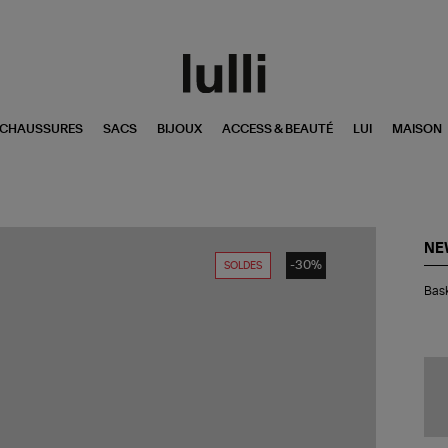
CHAUSSURES
SACS
BIJOUX
ACCESS & BEAUTÉ
LUI
MAISON
NE
-30%
SOLDES
Bas
Bas
99
Gr