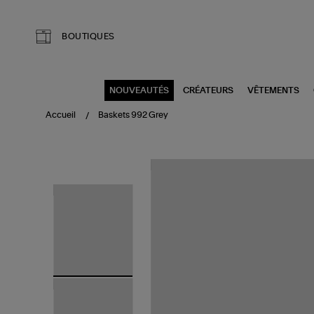
Aller au contenu principal
BOUTIQUES
NOUVEAUTÉS
CRÉATEURS
VÊTEMENTS
Accueil
Baskets 992 Grey