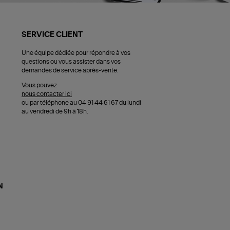
SERVICE CLIENT
Une équipe dédiée pour répondre à vos
questions ou vous assister dans vos
demandes de service après-vente.
Vous pouvez
nous contacter ici
ou par téléphone au 04 91 44 61 67 du lundi
au vendredi de 9h à 18h.
N