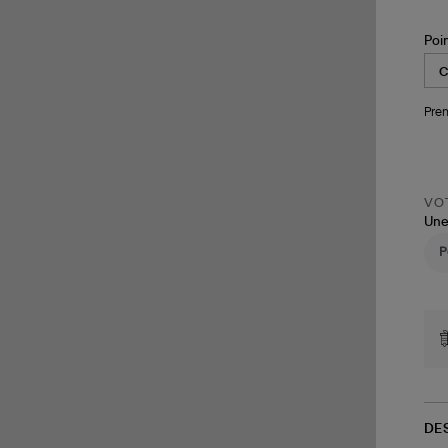
Poi
Pren
VOT
Une
DE