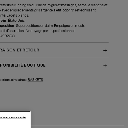
ets style running en cuir de daim gris et mesh gris, semelle blanche et
e avec empiècements gris argenté. Petit logo "N" réfléchissant
nté. Lacets blancs.
 in :
États-Unis.
position :
Superpositions en daim. Empeigne en mesh.
eil d'entretien :
Nettoyage par un professionnel.
f-U992GY)
VRAISON ET RETOUR
SPONIBILITÉ BOUTIQUE
BASKETS
ections similaires :
ntinuer sans accepter