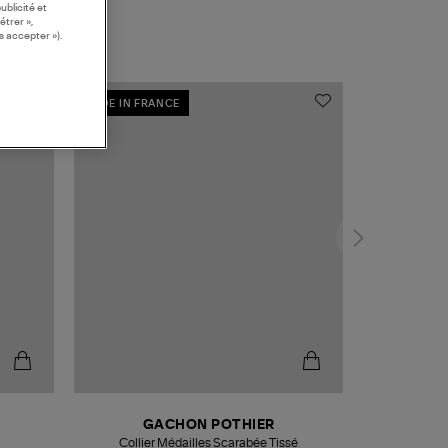
ublicité et
étrer »,
s accepter »).
MADE IN FRANCE
GACHON POTHIER
Collier Médailles Scarabée Tissé