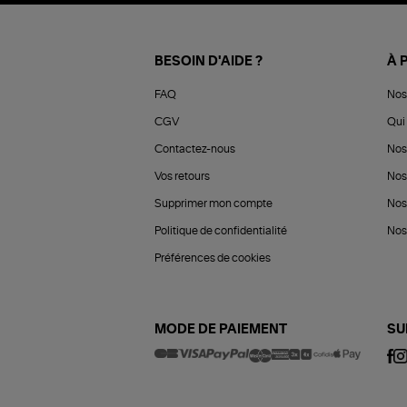
BESOIN D'AIDE ?
À 
FAQ
Nos
CGV
Qui 
Contactez-nous
Nos
Vos retours
Nos
Supprimer mon compte
Nos
Politique de confidentialité
Nos 
Préférences de cookies
MODE DE PAIEMENT
SU