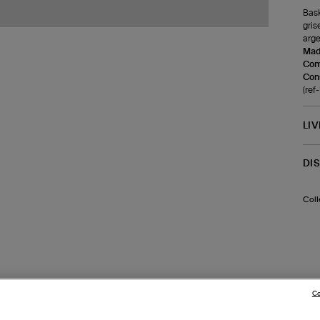
Bask
gris
arge
Made
Com
Cons
(re
LI
DI
Coll
Co