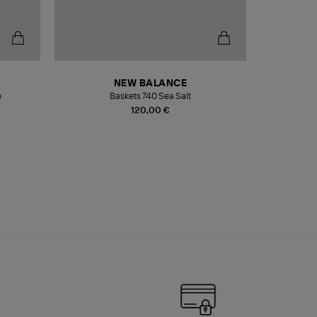
NEW BALANCE
e
Baskets 740 Sea Salt
Veste
120,00 €