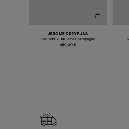
N
JEROME DREYFUSS
te
Sac Bobi S Cuir Lamé Champagne
M
480,00 €