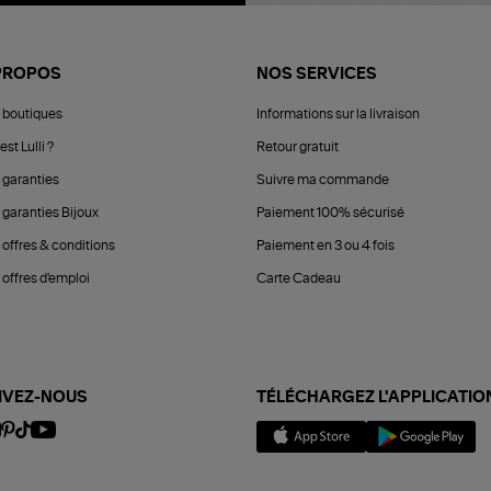
PROPOS
NOS SERVICES
 boutiques
Informations sur la livraison
est Lulli ?
Retour gratuit
 garanties
Suivre ma commande
 garanties Bijoux
Paiement 100% sécurisé
 offres & conditions
Paiement en 3 ou 4 fois
offres d'emploi
Carte Cadeau
IVEZ-NOUS
TÉLÉCHARGEZ L'APPLICATIO