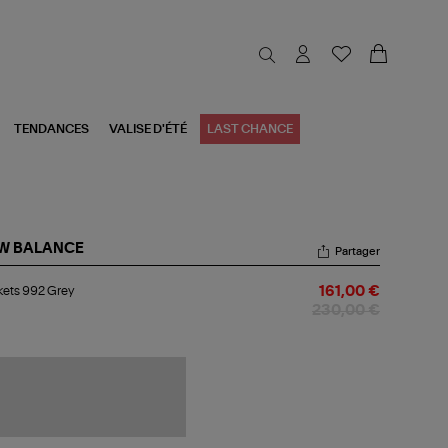
TENDANCES
VALISE D'ÉTÉ
LAST CHANCE
W BALANCE
Partager
kets
kets 992 Grey
161,00 €
2
ey
230,00 €