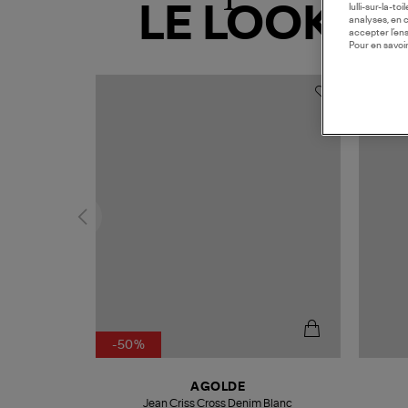
lulli-sur-la-t
LE LOOK
analyses, en 
accepter l’en
Pour en savoir
MADE I
-50%
AGOLDE
Jean Criss Cross Denim Blanc