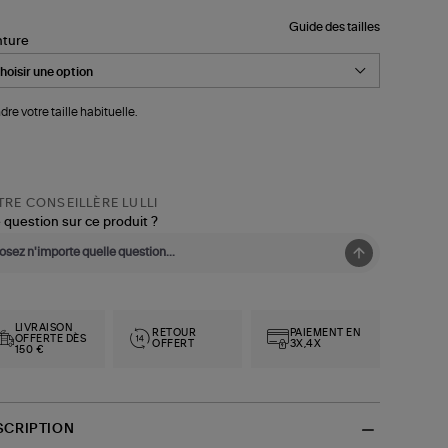
Guide des tailles
nture
dre votre taille habituelle.
RE CONSEILLÈRE LULLI
 question sur ce produit ?
LIVRAISON
RETOUR
PAIEMENT EN
OFFERTE DÈS
OFFERT
3X,4X
150 €
SCRIPTION