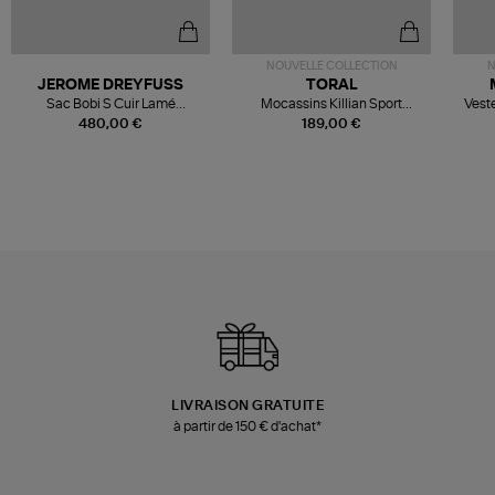
NOUVELLE COLLECTION
N
JEROME DREYFUSS
TORAL
Sac Bobi S Cuir Lamé
Mocassins Killian Sport
Veste
Champagne
Mousse
480,00 €
189,00 €
LIVRAISON GRATUITE
à partir de 150 € d'achat*