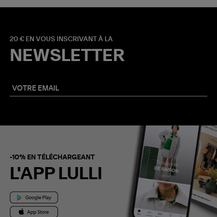
20 € EN VOUS INSCRIVANT À LA
NEWSLETTER
-10% EN TÉLÉCHARGEANT
L'APP LULLI