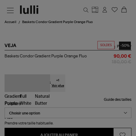
Aller au contenu principal
Accueil
Baskets Condor Gradient Purple Orange Fluo
SOLDES
-50%
VEJA
Partager
Baskets
Baskets Condor Gradient Purple Orange Fluo
90,00 €
Condor
180,00 €
Gradient
Purple
Orange
Fluo
+
1
Voir plus
Guide des tailles
Pointure
Prendre votre taille habituelle.
AJOUTER AU PANIER