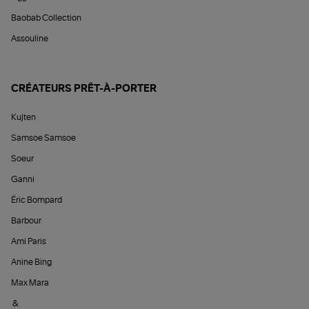
Baobab Collection
Assouline
CRÉATEURS PRÊT-À-PORTER
Kujten
Samsoe Samsoe
Soeur
Ganni
Éric Bompard
Barbour
Ami Paris
Anine Bing
Max Mara
&