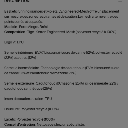
DESCRIPTION
Baskets running oranges et violets. L'Engineered-Mesh offre un placement
sur mesure des zones respirantes et de soutien. Le mesh alterne entre des
points serrés et espacés.
Made in :
Porto Alegre, Brésil.
Composition :
Tige : Ketten Engineered-Mesh (polyester recyclé à 100%)
Logo V : T.P.U.
Semelle intérieure : E.V.A.* biosourcé (sucre de canne 52%), polyester recyclé
(23%) et autres (12%)
Semelle intermédiaire : Technologie de caoutchouc (E.V.A. biosourcé sucre
de canne 31% et caoutchouc d'Amazonie 27%)
Semelle extérieure : Caoutchouc d'Amazonie (25%), silice minérale (22%),
caoutchouc synthétique (25%)
Insert de soutien au talon : T.P.U.
Doublure : Polyester recyclé (100%)
Lacets : Polyester recyclé (100%)
Conseil d'entretien :
Nettoyage chez un spécialiste.