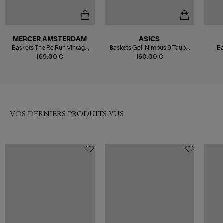
MERCER AMSTERDAM
ASICS
Baskets The Re Run Vintage
Baskets Gel-Nimbus 9 Taupe
Ba
White Red
Grey Birch
169,00 €
160,00 €
VOS DERNIERS PRODUITS VUS