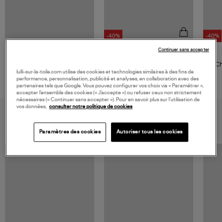
-40%
-40%
Continuer sans accepter
DRÔLE DE MONSIEUR
Sweatshirt Hoodie Vase Black
Ch
lulli-sur-la-toile.com utilise des cookies et technologies similaires à des fins de
132,00 €
performance, personnalisation, publicité et analyses, en collaboration avec des
220,00 €
partenaires tels que Google. Vous pouvez configurer vos choix via « Paramétrer »,
accepter l’ensemble des cookies (« J’accepte ») ou refuser ceux non strictement
nécessaires (« Continuer sans accepter »). Pour en savoir plus sur l’utilisation de
vos données,
consulter notre politique de cookies
VOUS AIMEREZ AUSSI
Paramètres des cookies
Autoriser tous les cookies