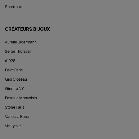
Sportmax
CRÉATEURS BIJOUX
Aurélie Bidermann
Serge Thoraval
d1928
Feidt Paris
Gigi Clozeau
Ginette NY
Pascale Monvoisin
Stone Paris
Vanessa Baroni
Vanrycke