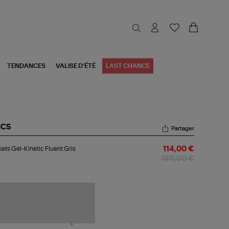
TENDANCES
VALISE D'ÉTÉ
LAST CHANCE
ICS
Partager
kets
ets Gel-Kinetic Fluent Gris
114,00 €
-
etic
190,00 €
ent
s