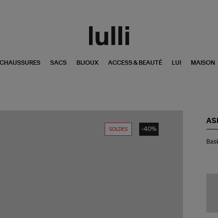
CHAUSSURES
SACS
BIJOUX
ACCESS & BEAUTÉ
LUI
MAISON
AS
-40%
SOLDES
Bas
Bask
Gel
Kin
Flu
Gri