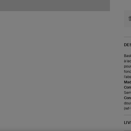
DE
Bask
à la
pour
fonc
l'ab
Made
Com
Seme
Cons
doux
(ref
LI