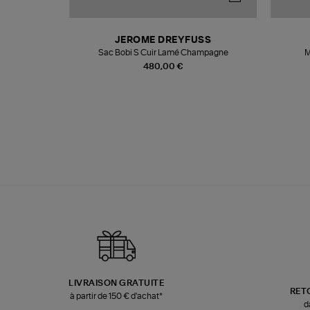
N
JEROME DREYFUSS
te
Sac Bobi S Cuir Lamé Champagne
M
480,00 €
LIVRAISON GRATUITE
RET
à partir de 150 € d'achat*
d