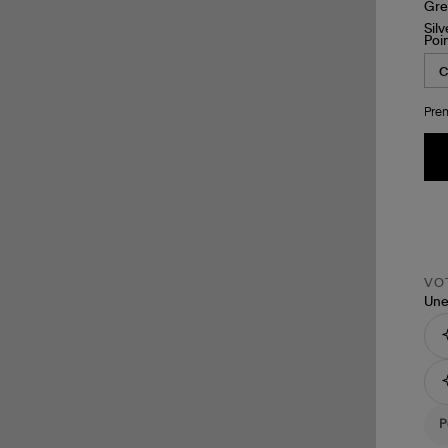
Poi
Pren
VOT
Une