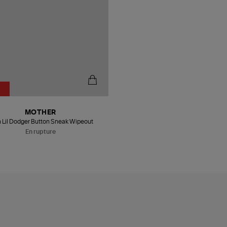
%
Être alerté
MOTHER
 Lil Dodger Button Sneak Wipeout
En rupture