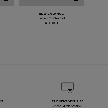
NEW BALANCE
e
Baskets 740 Sea Salt
Veste
120,00 €
3/5
PAIEMENT SÉCURISÉ
en 3 ou 4 fois possible