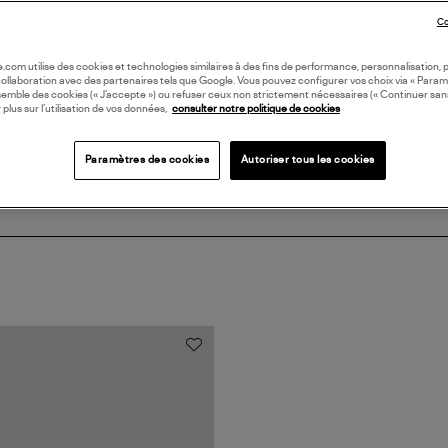
Co
DI
oile.com utilise des cookies et technologies similaires à des fins de performance, personnalisation, p
Coll
collaboration avec des partenaires tels que Google. Vous pouvez configurer vos choix via « Param
semble des cookies (« J’accepte ») ou refuser ceux non strictement nécessaires (« Continuer san
 plus sur l’utilisation de vos données,
consulter notre politique de cookies
Paramètres des cookies
Autoriser tous les cookies