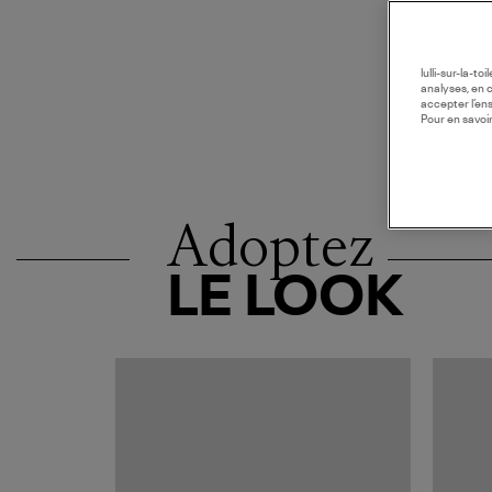
lulli-sur-la-t
analyses, en 
accepter l’en
Pour en savoir
Adoptez
LE LOOK