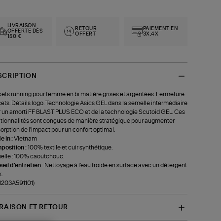
LIVRAISON
RETOUR
PAIEMENT EN
OFFERTE DÈS
OFFERT
3X,4X
150 €
SCRIPTION
ets running pour femme en bi matière grises et argentées. Fermeture
cets. Détails logo. Technologie Asics GEL dans la semelle intermédiaire
 un amorti FF BLAST PLUS ECO et de la technologie Scutoid GEL. Ces
tionnalités sont conçues de manière stratégique pour augmenter
sorption de l'impact pour un confort optimal.
 in :
Vietnam
position :
100% textile et cuir synthétique.
lle : 100% caoutchouc.
eil d'entretien :
Nettoyage à l'eau froide en surface avec un détergent
.
-1203A591101)
VRAISON ET RETOUR