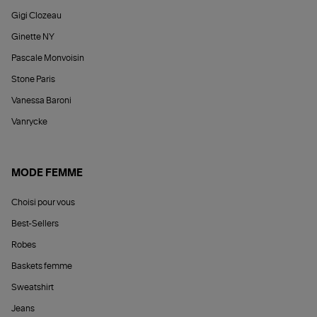
Gigi Clozeau
Ginette NY
Pascale Monvoisin
Stone Paris
Vanessa Baroni
Vanrycke
MODE FEMME
Choisi pour vous
Best-Sellers
Robes
Baskets femme
Sweatshirt
Jeans