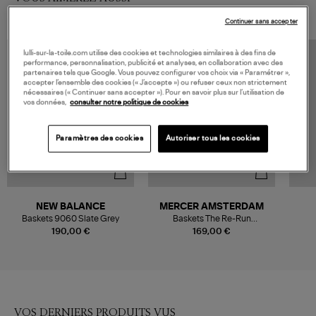
Continuer sans accepter
lulli-sur-la-toile.com utilise des cookies et technologies similaires à des fins de
performance, personnalisation, publicité et analyses, en collaboration avec des
partenaires tels que Google. Vous pouvez configurer vos choix via « Paramétrer »,
accepter l’ensemble des cookies (« J’accepte ») ou refuser ceux non strictement
nécessaires (« Continuer sans accepter »). Pour en savoir plus sur l’utilisation de
vos données,
consulter notre politique de cookies
Paramètres des cookies
Autoriser tous les cookies
NEW BALANCE
MERCER AMSTERDAM
Baskets 9060 Slate Grey
Baskets The Re-Run
Champagne Grey
190,00 €
169,00 €
VOS DERNIERS PRODUITS VUS