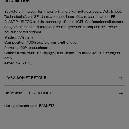
DESCRIPTION
Baskets running pour femme en bi matière. Fermeture à lacets. Détails logo.
Technologie Asics GEL dans la semelle intermédiaire pour un amorti FF
BLAST PLUS ECO et de la technologie Scutoid GEL. Ces fonctionnalités sont
conçues de manière stratégique pour augmenter l'absorption de l'impact
pour un confort optimal.
Made in :
Vietnam
Composition :
100% textile et cuir synthétique.
Semelle : 100% caoutchouc.
Conseil d'entretien :
Nettoyage à l'eau froide en surface avec un détergent
doux.
(ref-1203A591021)
LIVRAISON ET RETOUR
DISPONIBILITÉ BOUTIQUE
BASKETS
Collections similaires :