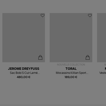
NOUVELLE COLLECTION
N
JEROME DREYFUSS
TORAL
Sac Bobi S Cuir Lamé
Mocassins Killian Sport
Veste
Champagne
Mousse
480,00 €
189,00 €