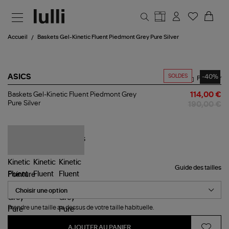
Aller au contenu principal
Accueil
Baskets Gel-Kinetic Fluent Piedmont Grey Pure Silver
SOLDES
-40%
ASICS
Partager
Baskets
Baskets Gel-Kinetic Fluent Piedmont Grey
114,00 €
Gel-
Pure Silver
190,00 €
Kinetic
Fluent
Piedmont
Grey
Pure
Silver
Guide des tailles
Pointure
Prendre une taille au dessus de votre taille habituelle.
AJOUTER AU PANIER