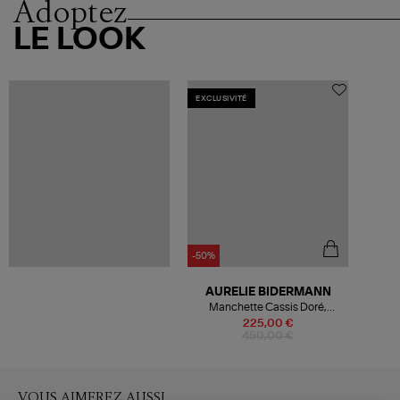
Adoptez
LE LOOK
EXCLUSIVITÉ
-50%
AURELIE BIDERMANN
Manchette Cassis Doré,
Exclusivité Lulli
225,00 €
450,00 €
VOUS AIMEREZ AUSSI