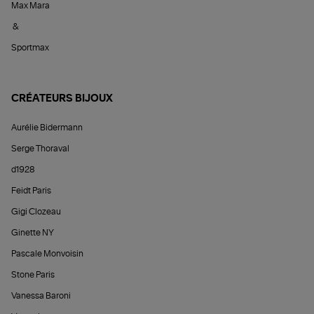
Max Mara
&
Sportmax
CRÉATEURS BIJOUX
Aurélie Bidermann
Serge Thoraval
d1928
Feidt Paris
Gigi Clozeau
Ginette NY
Pascale Monvoisin
Stone Paris
Vanessa Baroni