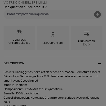
VOTRE CONSEILLÈRE LULLI
Une question sur ce produit ?
LIVRAISON
PAIEMENT EN
OFFERTE DÈS 150
RETOUR OFFERT
3X,4X
€
DESCRIPTION
Baskets running grises, noires et blanches en bi matière. Fermeture à lacets.
Détails logo. Technologie Asics GEL dans la semelle intermédiaire pour un
amorti avancé sous le pied.
Made in :
Vietnam.
Composition :
100% textile et cuir synthétique.
Semelle : 100% caoutchouc.
Conseil d'entretien :
Nettoyage à l'eau froide en surface avec un détergent
doux.