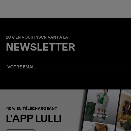
20 € EN VOUS INSCRIVANT À LA
NEWSLETTER
-10% EN TÉLÉCHARGEANT
L'APP LULLI