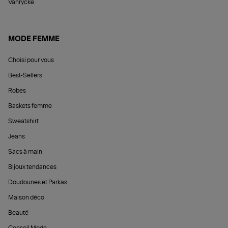
Vanrycke
MODE FEMME
Choisi pour vous
Best-Sellers
Robes
Baskets femme
Sweatshirt
Jeans
Sacs à main
Bijoux tendances
Doudounes et Parkas
Maison déco
Beauté
Conseil Mode