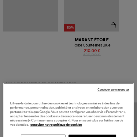
-50%
MARANT ÉTOILE
Robe Courte Ines Blue
210,00 €
420,00 €
VOS DERNIERS PRODUITS VUS
Continuer sans accepter
lulli-sur-la-toile.com utilise des cookies et technologies similaires à des fins de
performance, personnalisation, publicité et analyses, en collaboration avec des
partenaires tels que Google. Vous pouvez configurer vos choix via « Paramétrer »,
accepter l’ensemble des cookies (« J’accepte ») ou refuser ceux non strictement
nécessaires (« Continuer sans accepter »). Pour en savoir plus sur l’utilisation de
vos données,
consulter notre politique de cookies