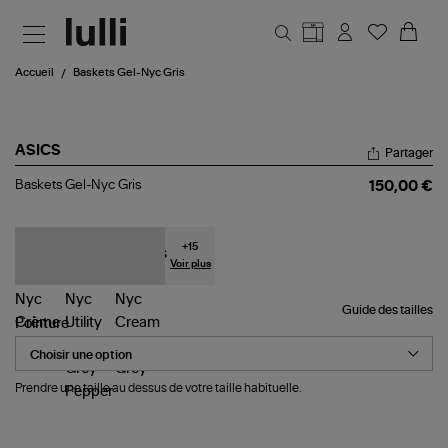
Aller au contenu principal
Accueil
Baskets Gel-Nyc Gris
ASICS
Partager
Baskets
Baskets Gel-Nyc Gris
150,00 €
Gel-
Nyc
Gris
+
15
Voir plus
Guide des tailles
Pointure
Prendre une taille au dessus de votre taille habituelle.