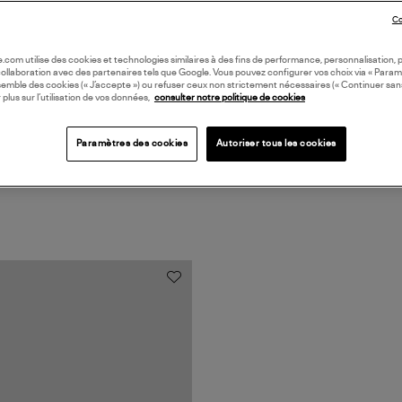
Co
Coll
oile.com utilise des cookies et technologies similaires à des fins de performance, personnalisation, p
collaboration avec des partenaires tels que Google. Vous pouvez configurer vos choix via « Param
semble des cookies (« J’accepte ») ou refuser ceux non strictement nécessaires (« Continuer san
 plus sur l’utilisation de vos données,
consulter notre politique de cookies
Paramètres des cookies
Autoriser tous les cookies