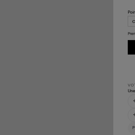
Poi
Pren
VOT
Une