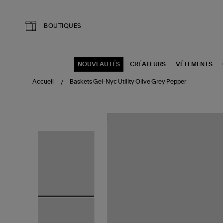
Aller au contenu principal
BOUTIQUES
NOUVEAUTÉS
CRÉATEURS
VÊTEMENTS
Accueil
Baskets Gel-Nyc Utility Olive Grey Pepper