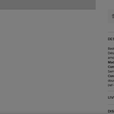
DE
Bask
Déta
amor
Made
Com
Seme
Cons
doux
(re
LI
DI