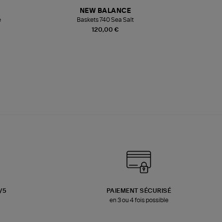
NEW BALANCE
e
Baskets 740 Sea Salt
Veste
120,00 €
3/5
PAIEMENT SÉCURISÉ
en 3 ou 4 fois possible