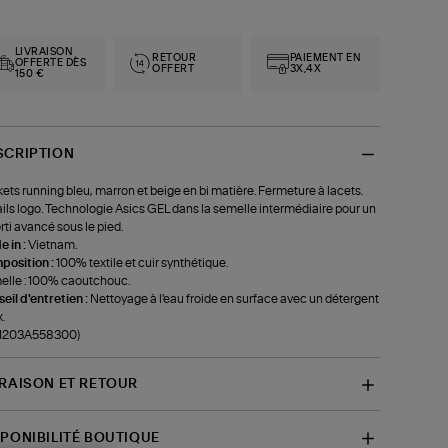
LIVRAISON
RETOUR
PAIEMENT EN
OFFERTE DÈS
OFFERT
3X,4X
150 €
SCRIPTION
ets running bleu, marron et beige en bi matière. Fermeture à lacets.
ils logo. Technologie Asics GEL dans la semelle intermédiaire pour un
ti avancé sous le pied.
 in :
Vietnam.
position :
100% textile et cuir synthétique.
lle : 100% caoutchouc.
eil d'entretien :
Nettoyage à l'eau froide en surface avec un détergent
.
f-1203A558300)
VRAISON ET RETOUR
SPONIBILITÉ BOUTIQUE