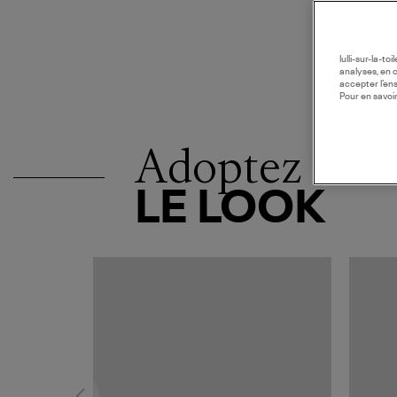
lulli-sur-la-t
analyses, en 
accepter l’en
Pour en savoir
Adoptez
LE LOOK