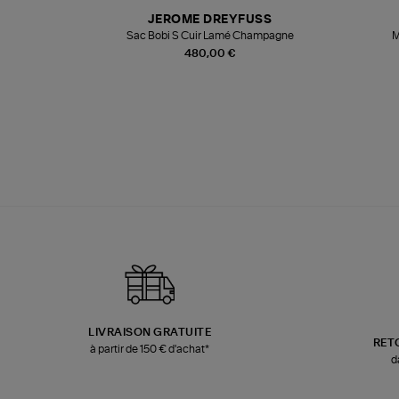
N
JEROME DREYFUSS
te
Sac Bobi S Cuir Lamé Champagne
M
480,00 €
LIVRAISON GRATUITE
RET
à partir de 150 € d'achat*
d