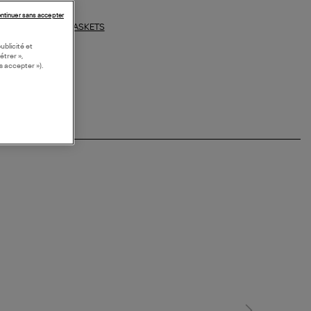
ntinuer sans accepter
BASKETS
ections similaires :
ublicité et
étrer »,
s accepter »).