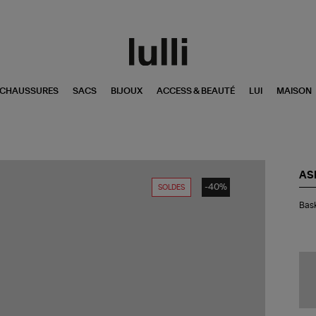
CHAUSSURES
SACS
BIJOUX
ACCESS & BEAUTÉ
LUI
MAISON
AS
-40%
SOLDES
Bas
Bask
Gel
Ny
Util
Oli
Gr
Pe