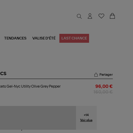
TENDANCES
VALISE D'ÉTÉ
LAST CHANCE
ICS
Partager
kets
ets Gel-Nyc Utility Olive Grey Pepper
96,00 €
-
c
160,00 €
ity
ve
ey
pper
+
14
Voir plus