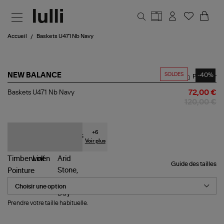
Aller au contenu principal
Accueil
Baskets U471 Nb Navy
SOLDES
-40%
NEW BALANCE
Partager
Baskets
Baskets U471 Nb Navy
72,00 €
U471
120,00 €
Nb
Navy
+
6
Voir plus
Guide des tailles
Pointure
Prendre votre taille habituelle.