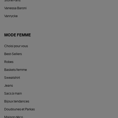
Stone Paris
Vanessa Baroni
Vanrycke
MODE FEMME
Choisi pour vous
Best-Sellers
Robes
Baskets femme
Sweatshirt
Jeans
Sacs à main
Bijoux tendances
Doudounes et Parkas
Maison déco