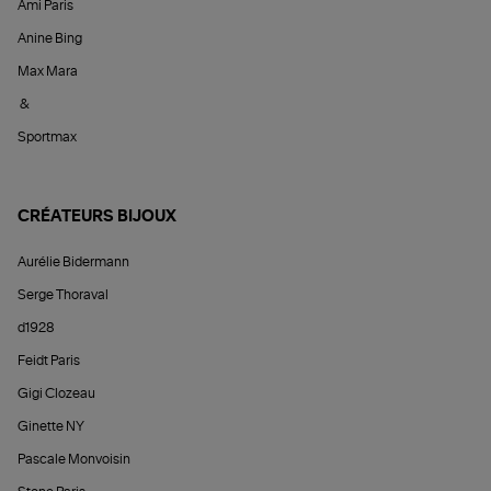
Ami Paris
Anine Bing
Max Mara
&
Sportmax
CRÉATEURS BIJOUX
Aurélie Bidermann
Serge Thoraval
d1928
Feidt Paris
Gigi Clozeau
Ginette NY
Pascale Monvoisin