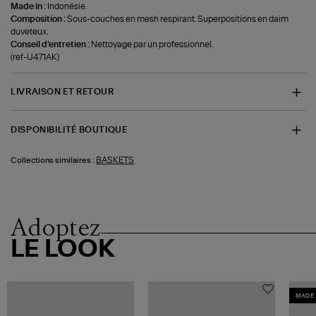
Made in :
Indonésie.
Composition :
Sous-couches en mesh respirant. Superpositions en daim
duveteux.
Conseil d'entretien :
Nettoyage par un professionnel.
(ref-U471AK)
LIVRAISON ET RETOUR
DISPONIBILITÉ BOUTIQUE
BASKETS
Collections similaires :
Adoptez
LE LOOK
MADE 