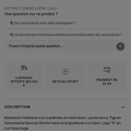
VOTRE CONSEILLÈRE LULLI
Une question sur ce produit ?
Où ces baskets sont-elles fabriquées ?
Quels sont les matériaux utilisés pour la fabrication de ces baskets ?
LIVRAISON
PAIEMENT EN
OFFERTE DÈS 150
RETOUR OFFERT
3X,4X
€
DESCRIPTION
Baskets bi matière en cuir suédé bleu et mesh blanc. Lacets écrus. Tige en
toile enduite blanche. Renfort talon et languette en cuir blanc. Logo "N" en
cuir lisse rouge.