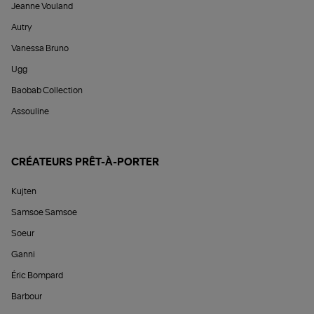
Jeanne Vouland
Autry
Vanessa Bruno
Ugg
Baobab Collection
Assouline
CRÉATEURS PRÊT-À-PORTER
Kujten
Samsoe Samsoe
Soeur
Ganni
Éric Bompard
Barbour