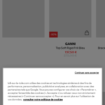
-50%
GANNI
Top Soft Rigid Frill Bleu
Brace
137,50 €
275,00 €
Continuer sans accepter
VOS DERNIERS PRODUITS VUS
lulli-sur-la-toile.com utilise des cookies et technologies similaires à des fins de
performance, personnalisation, publicité et analyses, en collaboration avec des
partenaires tels que Google. Vous pouvez configurer vos choix via « Paramétrer »,
accepter l’ensemble des cookies (« J’accepte ») ou refuser ceux non strictement
nécessaires (« Continuer sans accepter »). Pour en savoir plus sur l’utilisation de
vos données,
consulter notre politique de cookies