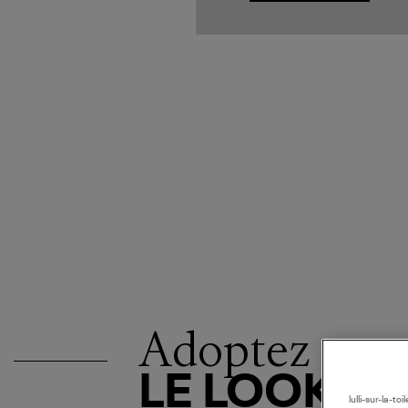
Adoptez
LE LOOK
lulli-sur-la-t