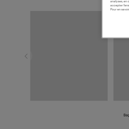
analyses, en 
accepter l’en
Pour en savoir
MADE I
Bag