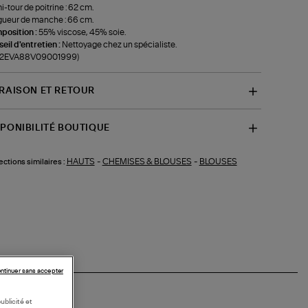
-tour de poitrine : 62 cm.
ueur de manche : 66 cm.
position :
55% viscose, 45% soie.
eil d'entretien :
Nettoyage chez un spécialiste.
f-2EVA88V09001999)
VRAISON ET RETOUR
SPONIBILITÉ BOUTIQUE
HAUTS
-
CHEMISES & BLOUSES
-
BLOUSES
ections similaires :
ntinuer sans accepter
ublicité et