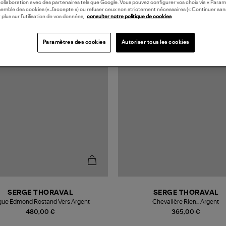
collaboration avec des partenaires tels que Google. Vous pouvez configurer vos choix via « Param
semble des cookies (« J’accepte ») ou refuser ceux non strictement nécessaires (« Continuer san
 plus sur l’utilisation de vos données,
consulter notre politique de cookies
N FRANCE
MADE IN FRANCE
Paramètres des cookies
Autoriser tous les cookies
SERGE THORAVAL
SERGE THORAVAL
ue Edmond Rostand Vers Argent
Chevalière Rien... Argent
480,00 €
365,00 €