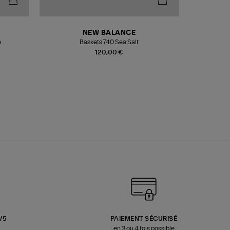
NEW BALANCE
e
Baskets 740 Sea Salt
Veste
120,00 €
3/5
PAIEMENT SÉCURISÉ
en 3 ou 4 fois possible