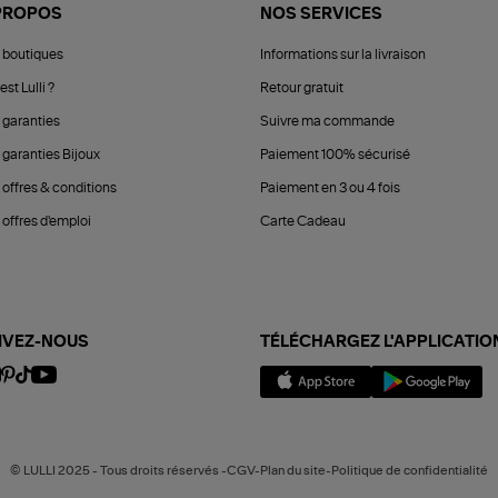
PROPOS
NOS SERVICES
 boutiques
Informations sur la livraison
est Lulli ?
Retour gratuit
 garanties
Suivre ma commande
 garanties Bijoux
Paiement 100% sécurisé
 offres & conditions
Paiement en 3 ou 4 fois
offres d'emploi
Carte Cadeau
IVEZ-NOUS
TÉLÉCHARGEZ L'APPLICATIO
© LULLI 2025 - Tous droits réservés -CGV-Plan du site-Politique de confidentialité