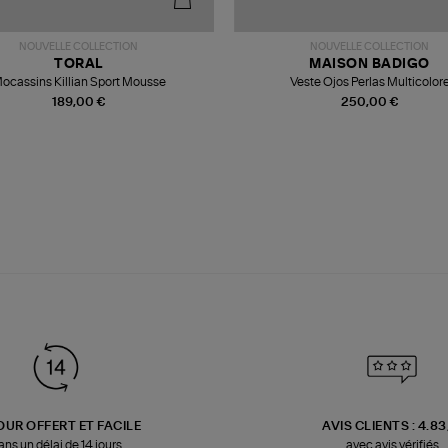
NOUVELLE COLLECTION
NOUVELLE COLLECTION
TORAL
MAISON BADIGO
ocassins Killian Sport Mousse
Veste Ojos Perlas Multicolor
189,00 €
250,00 €
OUR OFFERT ET FACILE
AVIS CLIENTS : 4.8
ans un délai de 14 jours
avec avis vérifiés