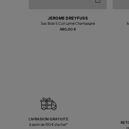
N
JEROME DREYFUSS
te
Sac Bobi S Cuir Lamé Champagne
M
480,00 €
LIVRAISON GRATUITE
RET
à partir de 150 € d'achat*
d