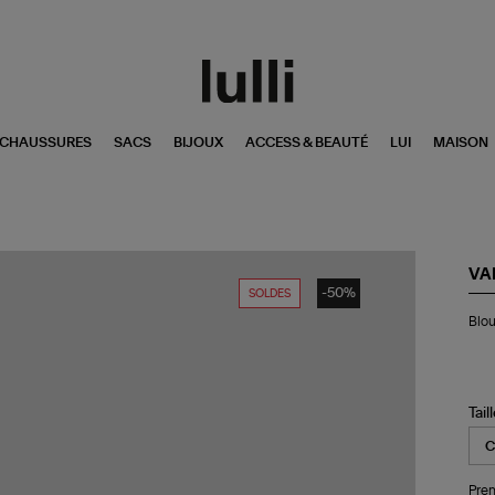
CHAUSSURES
SACS
BIJOUX
ACCESS & BEAUTÉ
LUI
MAISON
VA
-50%
SOLDES
Bl
Blou
Ani
Soi
Noi
Tail
Pren