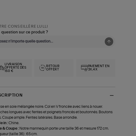
RE CONSEILLÈRE LULLI
 question sur ce produit ?
LIVRAISON
RETOUR
PAIEMENT EN
OFFERTE DÈS
OFFERT
3X,4X
150 €
SCRIPTION
se en soie mélangée noire. Col en V froncée avec liens à nouer.
hes longues avec fentes et poignets froncés et boutonnés. Boutons
s. Coupe ample. Fentes latérales. Base arrondie.
 in :
Chine.
le & Coupe :
Notre mannequin porte une taille 36 et mesure 172 cm.
ueur (taille 36) : 65 cm.