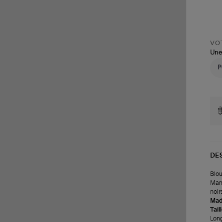
VOT
Une
DE
Blou
Manc
noir
Made
Tail
Long