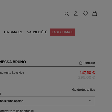
TENDANCES
VALISE D'ÉTÉ
LAST CHANCE
NESSA BRUNO
Partager
ouse
se Anita Soie Noir
147,50 €
ta
e
295,00 €
r
Guide des tailles
le
dre votre taille habituelle.