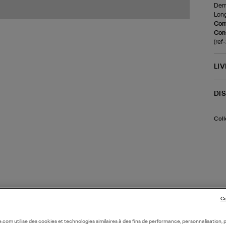
Demi
Long
Com
Cons
(re
LI
DI
Coll
Co
oile.com utilise des cookies et technologies similaires à des fins de performance, personnalisation, p