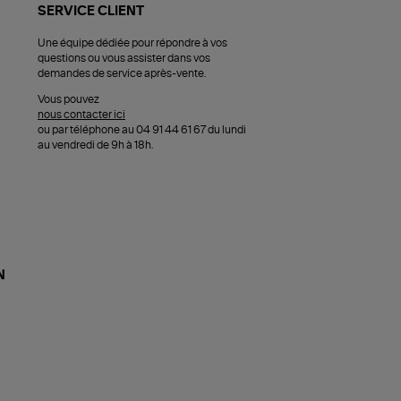
SERVICE CLIENT
Une équipe dédiée pour répondre à vos
questions ou vous assister dans vos
demandes de service après-vente.
Vous pouvez
nous contacter ici
ou par téléphone au 04 91 44 61 67 du lundi
au vendredi de 9h à 18h.
N