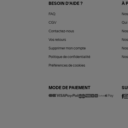
BESOIN D'AIDE ?
À 
FAQ
Nos
CGV
Qui 
Contactez-nous
Nos
Vos retours
Nos
Supprimer mon compte
Nos
Politique de confidentialité
Nos 
Préférences de cookies
MODE DE PAIEMENT
SU