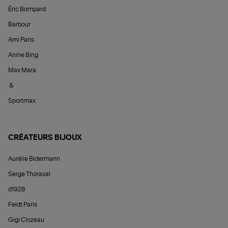
Éric Bompard
Barbour
Ami Paris
Anine Bing
Max Mara
&
Sportmax
CRÉATEURS BIJOUX
Aurélie Bidermann
Serge Thoraval
d1928
Feidt Paris
Gigi Clozeau