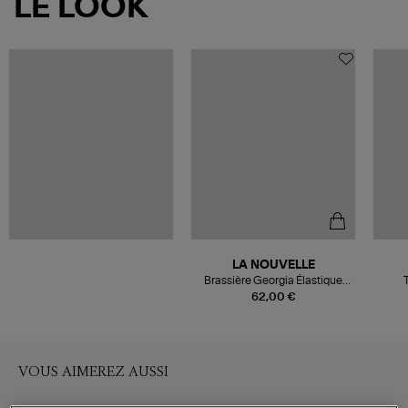
LE LOOK
LA NOUVELLE
Brassière Georgia Élastique
T
Large Lurex Vert
62,00 €
VOUS AIMEREZ AUSSI