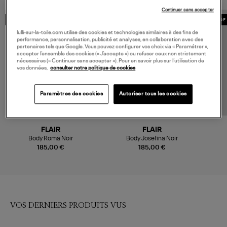
Continuer sans accepter
MADE IN FRANCE
MADE IN FRANCE
MADE 
lulli-sur-la-toile.com utilise des cookies et technologies similaires à des fins de
performance, personnalisation, publicité et analyses, en collaboration avec des
partenaires tels que Google. Vous pouvez configurer vos choix via « Paramétrer »,
accepter l’ensemble des cookies (« J’accepte ») ou refuser ceux non strictement
nécessaires (« Continuer sans accepter »). Pour en savoir plus sur l’utilisation de
vos données,
consulter notre politique de cookies
Paramètres des cookies
Autoriser tous les cookies
FLAIR
FLAIR
Body Roma Noir
Body Josefina Noir
185,00 €
185,00 €
VOS DERNIERS PRODUITS VUS