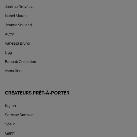
Jérôme Dreyfuss
Isabel Marant
Jeanne Vouland
Autry
Vanessa Bruno
Ugg
Baobab Collection
Assouline
CRÉATEURS PRÊT-À-PORTER
Kujten
Samsoe Samsoe
Soeur
Ganni