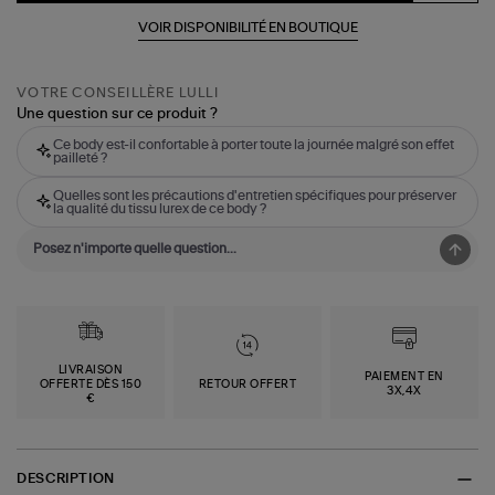
VOIR DISPONIBILITÉ EN BOUTIQUE
VOTRE CONSEILLÈRE LULLI
Une question sur ce produit ?
Ce body est-il confortable à porter toute la journée malgré son effet
pailleté ?
Quelles sont les précautions d'entretien spécifiques pour préserver
la qualité du tissu lurex de ce body ?
LIVRAISON
PAIEMENT EN
OFFERTE DÈS 150
RETOUR OFFERT
3X,4X
€
DESCRIPTION