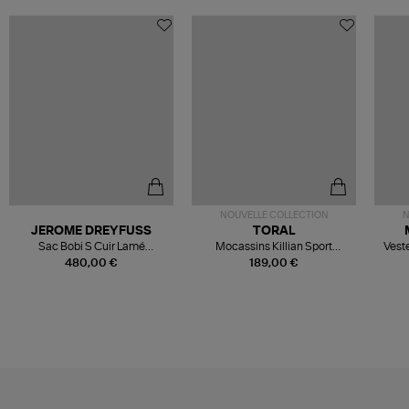
NOUVELLE COLLECTION
N
JEROME DREYFUSS
TORAL
Sac Bobi S Cuir Lamé
Mocassins Killian Sport
Veste
Champagne
Mousse
480,00 €
189,00 €