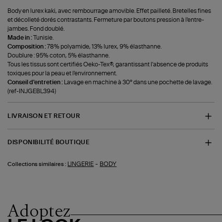
Body en lurex kaki, avec rembourrage amovible. Effet pailleté. Bretelles fines
et décolleté dorés contrastants. Fermeture par boutons pression à l'entre-
jambes. Fond doublé.
Made in :
Tunisie.
Composition :
78% polyamide, 13% lurex, 9% élasthanne.
Doublure : 95% coton, 5% élasthanne.
Tous les tissus sont certifiés Oeko-Tex®, garantissant l'absence de produits
toxiques pour la peau et l'environnement.
Conseil d'entretien :
Lavage en machine à 30° dans une pochette de lavage.
(ref-INJGEBL394)
LIVRAISON ET RETOUR
DISPONIBILITÉ BOUTIQUE
-
LINGERIE
BODY
Collections similaires :
Adoptez