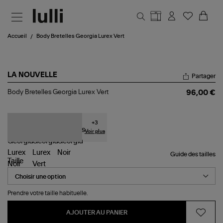
Aller au contenu principal
Accueil
Body Bretelles Georgia Lurex Vert
LA NOUVELLE
Partager
Body
Body Bretelles Georgia Lurex Vert
96,00 €
Bretelles
Georgia
Lurex
Vert
+
3
Voir plus
Guide des tailles
Taille
Prendre votre taille habituelle.
AJOUTER AU PANIER