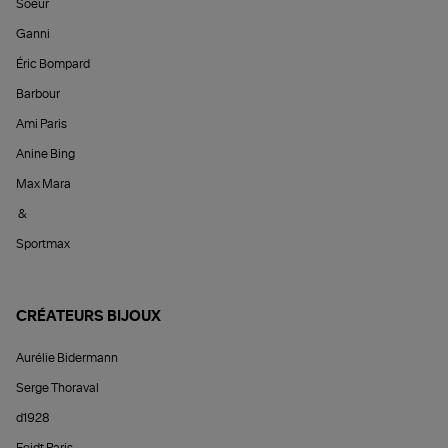
Soeur
Ganni
Éric Bompard
Barbour
Ami Paris
Anine Bing
Max Mara
&
Sportmax
CRÉATEURS BIJOUX
Aurélie Bidermann
Serge Thoraval
d1928
Feidt Paris