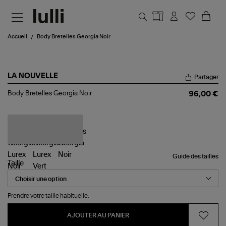
Aller au contenu principal
Accueil
Body Bretelles Georgia Noir
LA NOUVELLE
Partager
Body
Body Bretelles Georgia Noir
96,00 €
Bretelles
Georgia
Noir
Guide des tailles
Taille
Prendre votre taille habituelle.
AJOUTER AU PANIER