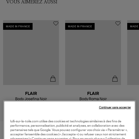
VOUS AIMEREZ AUSSI
MADE IN FRANCE
MADE IN FRANCE
MADE 
FLAIR
FLAIR
Body Josefina Noir
Body Roma Noir
185,00 €
185,00 €
Continuer sans accepter
lulli-sur-la-toile.com utilise des cookies et technologies similaires à des fins de
performance, personnalisation, publicité et analyses, en collaboration avec des
partenaires tels que Google. Vous pouvez configurer vos choix via « Paramétrer »,
accepter l’ensemble des cookies (« J’accepte ») ou refuser ceux non strictement
nécessaires (« Continuer sans accepter »). Pour en savoir plus sur l’utilisation de