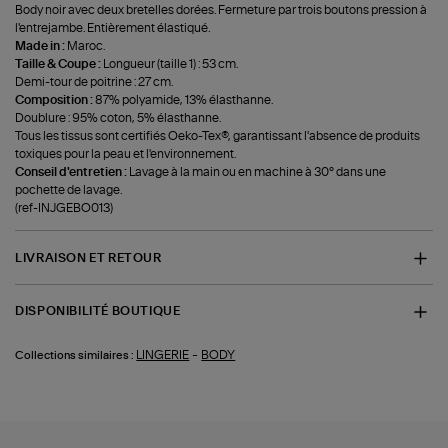
Body noir avec deux bretelles dorées. Fermeture par trois boutons pression à
l'entrejambe. Entièrement élastiqué.
Made in :
Maroc.
Taille & Coupe :
Longueur (taille 1) : 53 cm.
Demi-tour de poitrine : 27 cm.
Composition :
87% polyamide, 13% élasthanne.
Doublure : 95% coton, 5% élasthanne.
Tous les tissus sont certifiés Oeko-Tex®, garantissant l'absence de produits
toxiques pour la peau et l'environnement.
Conseil d'entretien :
Lavage à la main ou en machine à 30° dans une
pochette de lavage.
(ref-INJGEBO013)
LIVRAISON ET RETOUR
DISPONIBILITÉ BOUTIQUE
-
LINGERIE
BODY
Collections similaires :