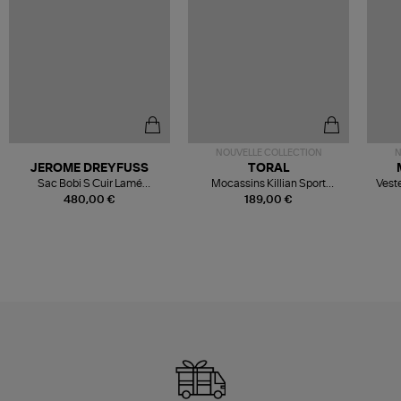
NOUVELLE COLLECTION
N
JEROME DREYFUSS
TORAL
Sac Bobi S Cuir Lamé
Mocassins Killian Sport
Veste
Champagne
Mousse
480,00 €
189,00 €