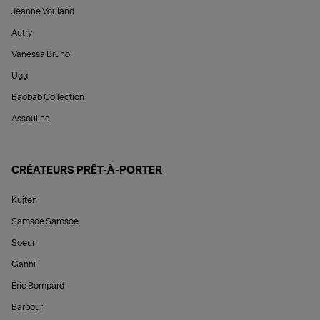
Jeanne Vouland
Autry
Vanessa Bruno
Ugg
Baobab Collection
Assouline
CRÉATEURS PRÊT-À-PORTER
Kujten
Samsoe Samsoe
Soeur
Ganni
Éric Bompard
Barbour