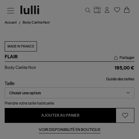
Aller au contenu principal
Accueil
Body Carlita Noir
MADE IN FRANCE
FLAIR
Partager
Body
Body Carlita Noir
185,00 €
Carlita
Noir
Guide des tailles
Taille
Prendre votre taille habituelle.
AJOUTER AU PANIER
VOIR DISPONIBILITÉ EN BOUTIQUE