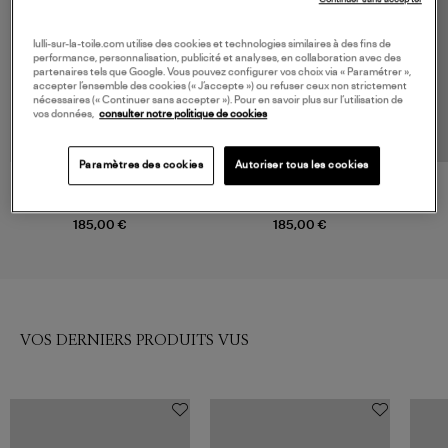
lulli-sur-la-toile.com utilise des cookies et technologies similaires à des fins de
performance, personnalisation, publicité et analyses, en collaboration avec des
partenaires tels que Google. Vous pouvez configurer vos choix via « Paramétrer »,
accepter l’ensemble des cookies (« J’accepte ») ou refuser ceux non strictement
nécessaires (« Continuer sans accepter »). Pour en savoir plus sur l’utilisation de
vos données,
consulter notre politique de cookies
Paramètres des cookies
Autoriser tous les cookies
FLAIR
FLAIR
Body Roma Noir
Body Josefina Noir
185,00 €
185,00 €
VOS DERNIERS PRODUITS VUS