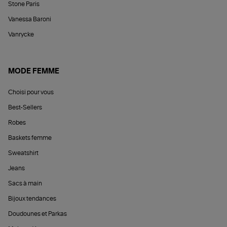
Stone Paris
Vanessa Baroni
Vanrycke
MODE FEMME
Choisi pour vous
Best-Sellers
Robes
Baskets femme
Sweatshirt
Jeans
Sacs à main
Bijoux tendances
Doudounes et Parkas