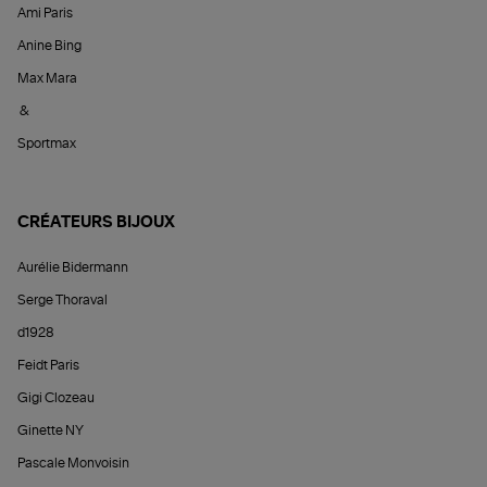
Ami Paris
Anine Bing
Max Mara
&
Sportmax
CRÉATEURS BIJOUX
Aurélie Bidermann
Serge Thoraval
d1928
Feidt Paris
Gigi Clozeau
Ginette NY
Pascale Monvoisin