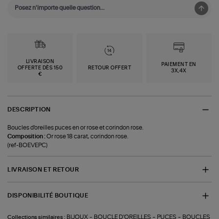
LIVRAISON
PAIEMENT EN
OFFERTE DÈS 150
RETOUR OFFERT
3X,4X
€
DESCRIPTION
Boucles d'oreilles puces en or rose et corindon rose.
Composition :
Or rose 18 carat, corindon rose.
(ref-BOEVEPC)
LIVRAISON ET RETOUR
DISPONIBILITÉ BOUTIQUE
-
-
-
BIJOUX
BOUCLE D'OREILLES
PUCES
BOUCLES
Collections similaires :