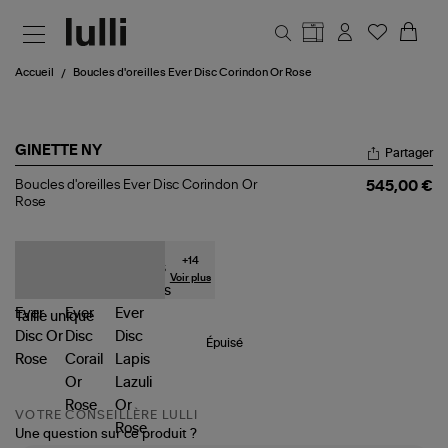
Aller au contenu principal
Accueil
Boucles d'oreilles Ever Disc Corindon Or Rose
GINETTE NY
Partager
Boucles
Boucles d'oreilles Ever Disc Corindon Or
545,00 €
d'oreilles
Rose
Ever
Disc
Corindon
Or
+
14
Rose
Voir plus
Taille
unique
Épuisé
VOTRE CONSEILLÈRE LULLI
Une question sur ce produit ?