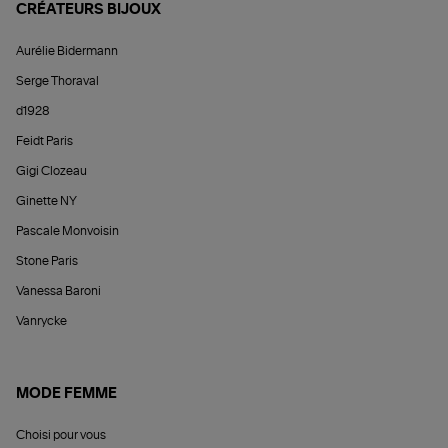
CRÉATEURS BIJOUX
Aurélie Bidermann
Serge Thoraval
d1928
Feidt Paris
Gigi Clozeau
Ginette NY
Pascale Monvoisin
Stone Paris
Vanessa Baroni
Vanrycke
MODE FEMME
Choisi pour vous