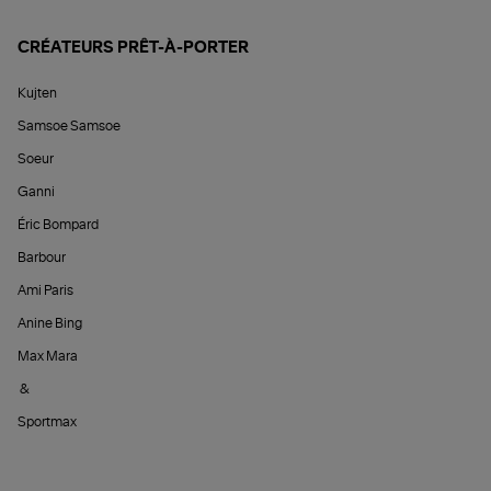
CRÉATEURS PRÊT-À-PORTER
Kujten
Samsoe Samsoe
Soeur
Ganni
Éric Bompard
Barbour
Ami Paris
Anine Bing
Max Mara
&
Sportmax