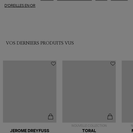
D'OREILLES EN OR
VOS DERNIERS PRODUITS VUS
NOUVELLE COLLECTION
N
JEROME DREYFUSS
TORAL