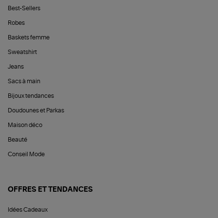
Best-Sellers
Robes
Baskets femme
Sweatshirt
Jeans
Sacs à main
Bijoux tendances
Doudounes et Parkas
Maison déco
Beauté
Conseil Mode
OFFRES ET TENDANCES
Idées Cadeaux