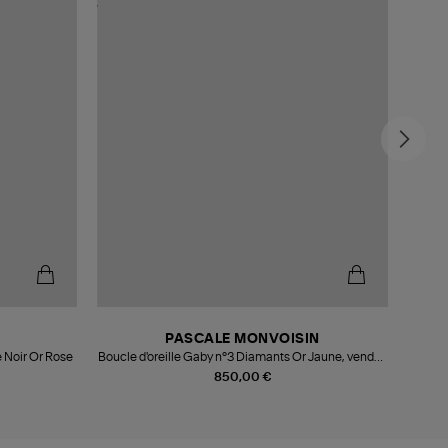
PASCALE MONVOISIN
e Noir Or Rose
Boucle d'oreille Gaby n°3 Diamants Or Jaune, vendue
B
à l'unité
850,00 €