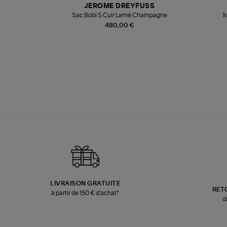
JEROME DREYFUSS
te
Sac Bobi S Cuir Lamé Champagne
M
480,00 €
LIVRAISON GRATUITE
RET
à partir de 150 € d'achat*
d