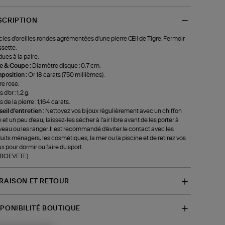
SCRIPTION
les d'oreilles rondes agrémentées d'une pierre Œil de Tigre. Fermoir
sette.
ues à la paire.
le & Coupe :
Diamètre disque : 0,7 cm.
position :
Or 18 carats (750 millièmes).
e rose.
 d'or : 1,2 g.
 de la pierre : 1,164 carats.
eil d'entretien :
Nettoyez vos bijoux régulièrement avec un chiffon
 et un peu d'eau, laissez-les sécher à l'air libre avant de les porter à
eau ou les ranger. Il est recommandé d'éviter le contact avec les
uits ménagers, les cosmétiques, la mer ou la piscine et de retirez vos
ux pour dormir ou faire du sport.
f-BOEVETE)
VRAISON ET RETOUR
SPONIBILITÉ BOUTIQUE