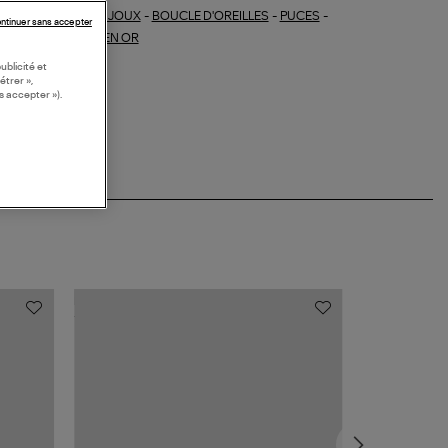
BIJOUX
-
BOUCLE D'OREILLES
-
PUCES
-
ections similaires :
ntinuer sans accepter
CLES D'OREILLES EN OR
ublicité et
étrer »,
s accepter »).