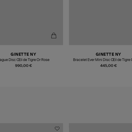
GINETTE NY
GINETTE NY
ague Disc Œil de Tigre Or Rose
Bracelet Ever Mini Disc Œil de Tigre
990,00 €
445,00 €