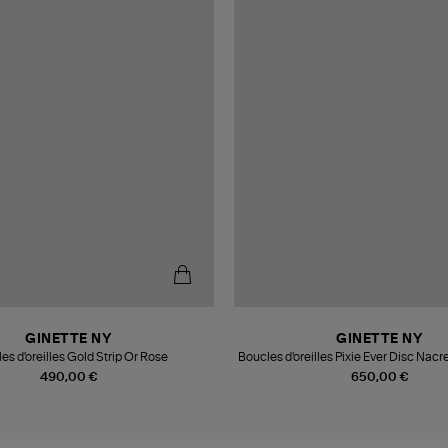
GINETTE NY
GINETTE NY
es d'oreilles Gold Strip Or Rose
Boucles d'oreilles Pixie Ever Disc Nacr
490,00 €
650,00 €