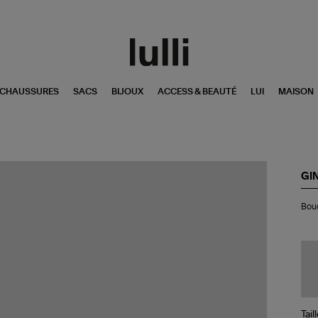
CHAUSSURES
SACS
BIJOUX
ACCESS & BEAUTÉ
LUI
MAISON
GI
Bou
Bouc
d'o
Eve
Dis
Œi
de
Tig
Or
Ro
Tail