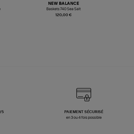
NEW BALANCE
e
Baskets 740 Sea Salt
Veste
120,00 €
3/5
PAIEMENT SÉCURISÉ
en 3 ou 4 fois possible