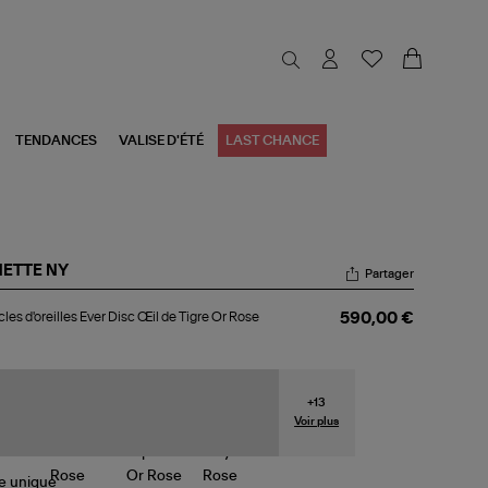
TENDANCES
VALISE D'ÉTÉ
LAST CHANCE
NETTE NY
Partager
cles
les d'oreilles Ever Disc Œil de Tigre Or Rose
590,00 €
reilles
r
c
l
+
13
re
Voir plus
se
le
unique