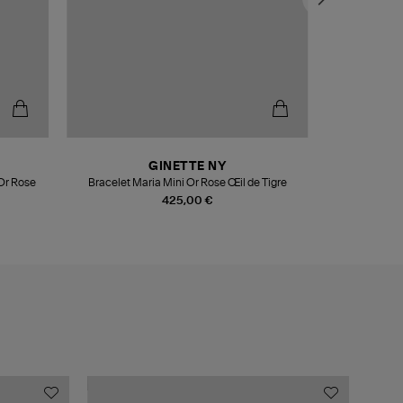
GINETTE NY
 Or Rose
Bracelet Maria Mini Or Rose Œil de Tigre
Collier E
425,00 €