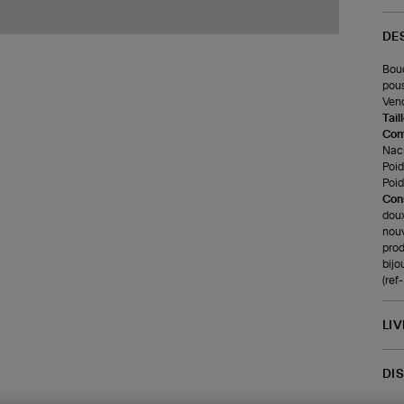
DE
Bouc
pous
Vend
Tail
Com
Nacr
Poids
Poids
Cons
doux
nouv
prod
bijo
(re
LI
DI