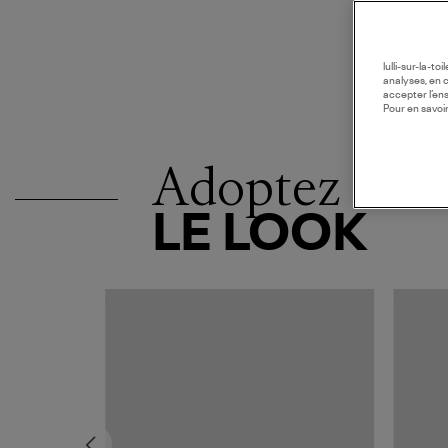
lulli-sur-la-t
analyses, en 
accepter l’en
Pour en savoir
Adoptez
LE LOOK