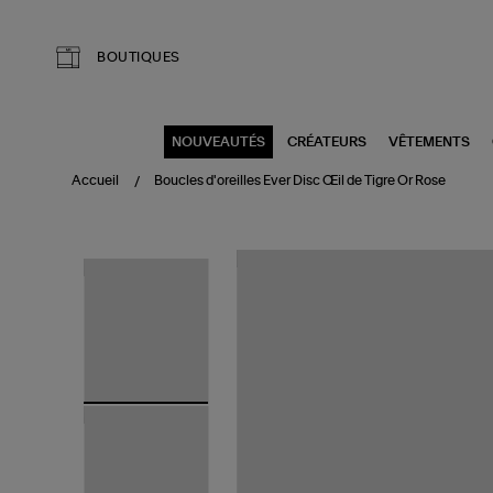
Aller au contenu principal
BOUTIQUES
NOUVEAUTÉS
CRÉATEURS
VÊTEMENTS
Accueil
Boucles d'oreilles Ever Disc Œil de Tigre Or Rose