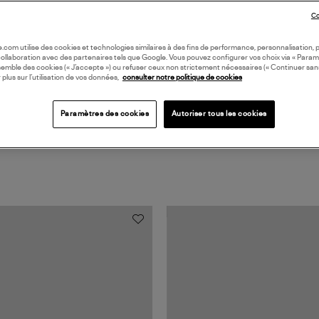
Coll
Co
BOU
oile.com utilise des cookies et technologies similaires à des fins de performance, personnalisation, p
collaboration avec des partenaires tels que Google. Vous pouvez configurer vos choix via « Param
semble des cookies (« J’accepte ») ou refuser ceux non strictement nécessaires (« Continuer san
 plus sur l’utilisation de vos données,
consulter notre politique de cookies
Paramètres des cookies
Autoriser tous les cookies