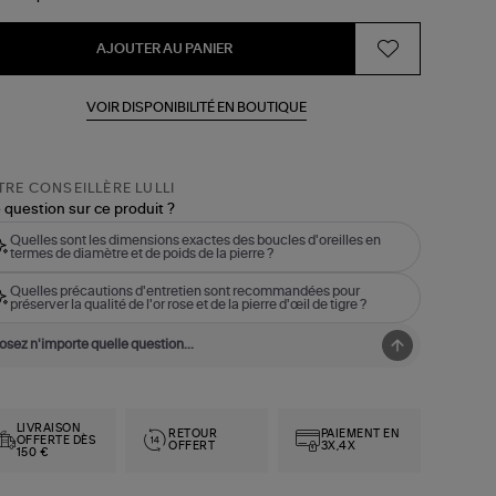
AJOUTER AU PANIER
VOIR DISPONIBILITÉ EN BOUTIQUE
RE CONSEILLÈRE LULLI
 question sur ce produit ?
Quelles sont les dimensions exactes des boucles d'oreilles en
termes de diamètre et de poids de la pierre ?
Quelles précautions d'entretien sont recommandées pour
préserver la qualité de l'or rose et de la pierre d'œil de tigre ?
LIVRAISON
RETOUR
PAIEMENT EN
OFFERTE DÈS
OFFERT
3X,4X
150 €