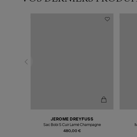
N
JEROME DREYFUSS
te
Sac Bobi S Cuir Lamé Champagne
M
480,00 €