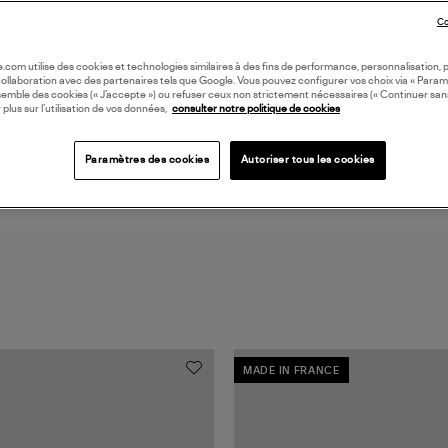
Co
DI
oile.com utilise des cookies et technologies similaires à des fins de performance, personnalisation, p
collaboration avec des partenaires tels que Google. Vous pouvez configurer vos choix via « Param
Coll
semble des cookies (« J’accepte ») ou refuser ceux non strictement nécessaires (« Continuer san
DE 
 plus sur l’utilisation de vos données,
consulter notre politique de cookies
Paramètres des cookies
Autoriser tous les cookies
MADE IN FRANCE