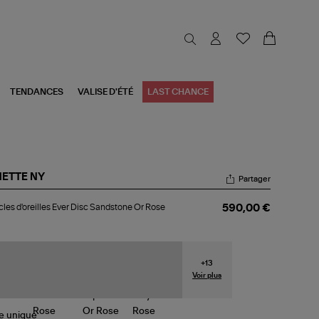
TENDANCES
VALISE D'ÉTÉ
LAST CHANCE
NETTE NY
Partager
cles
les d'oreilles Ever Disc Sandstone Or Rose
590,00 €
reilles
r
c
ndstone
+
13
se
Voir plus
le
unique