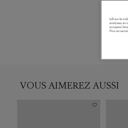
lulli-sur-la-t
analyses, en 
accepter l’en
Pour en savoir
VOUS AIMEREZ AUSSI