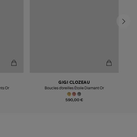
GIGI CLOZEAU
nts Or
Boucles d'oreilles Étoile Diamant Or
Boucle
590,00 €