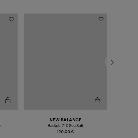
NEW BALANCE
e
Baskets 740 Sea Salt
Veste
120,00 €