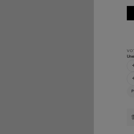
VOT
Une