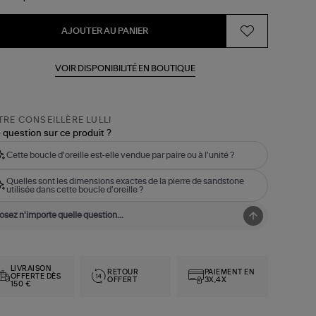
AJOUTER AU PANIER
VOIR DISPONIBILITÉ EN BOUTIQUE
RE CONSEILLÈRE LULLI
 question sur ce produit ?
Cette boucle d'oreille est-elle vendue par paire ou à l'unité ?
Quelles sont les dimensions exactes de la pierre de sandstone
utilisée dans cette boucle d'oreille ?
LIVRAISON
RETOUR
PAIEMENT EN
OFFERTE DÈS
OFFERT
3X,4X
150 €