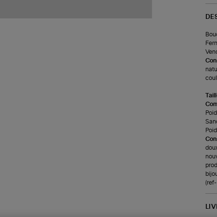
DE
Bouc
Ferm
Vend
Cons
natu
coul
Tail
Com
Poids
San
Poid
Cons
doux
nouv
prod
bijo
(re
LI