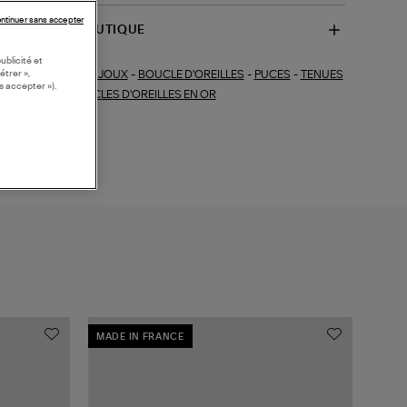
ntinuer sans accepter
SPONIBILITÉ BOUTIQUE
ublicité et
BIJOUX
-
BOUCLE D'OREILLES
-
PUCES
-
TENUES
étrer »,
ections similaires :
s accepter »).
CÉRÉMONIE
-
BOUCLES D'OREILLES EN OR
MADE IN FRANCE