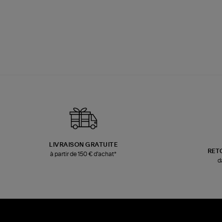
LIVRAISON GRATUITE
RET
à partir de 150 € d'achat*
d