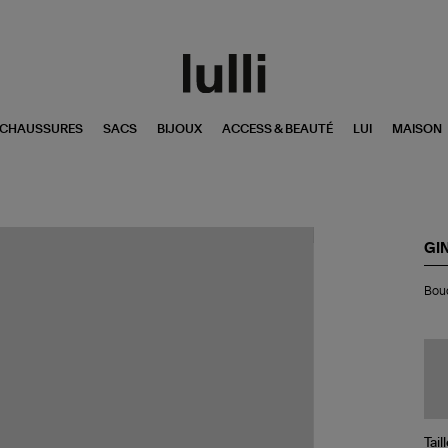
CHAUSSURES
SACS
BIJOUX
ACCESS & BEAUTÉ
LUI
MAISON
GI
Bou
Bouc
d'o
Eve
Dis
Sa
Or
Ro
Tail