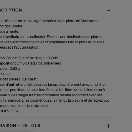
SCRIPTION
le d'oreille en or rose agrémentées d'une pierre de Sandstone.
oir poussette.
ue à l'unité.
eil stylistique :
La collection Ever est une déclinaison de pierres
relles aux formes originales et graphiques. Elle se prête au jeu des
eurs et à l'accumulation.
le & Coupe :
Diamètre disque : 0,7 cm.
position :
Or 18 carats (750 millièmes).
 d'or : 0,53 g.
dstone.
s des pierres : 0,8 carat.
eil d'entretien :
Nettoyez vos bijoux régulièrement avec un chiffon
 et un peu d'eau, laissez-les sécher à l'air libre avant de les porter à
eau ou les ranger. Il est recommandé d'éviter le contact avec les
uits ménagers, les cosmétiques, la mer ou la piscine et de retirez vos
ux pour dormir ou faire du sport.
f-BOEVEGS)
VRAISON ET RETOUR