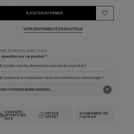
AJOUTER AU PANIER
VOIR DISPONIBILITÉ EN BOUTIQUE
RE CONSEILLÈRE LULLI
 question sur ce produit ?
Quelles sont les dimensions exactes de ce produit ?
Quelle est la composition de la cire utilisée pour cette bougie ?
LIVRAISON
RETOUR
PAIEMENT EN
OFFERTE DÈS
OFFERT
3X,4X
150 €