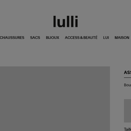
CHAUSSURES
SACS
BIJOUX
ACCESS & BEAUTÉ
LUI
MAISON
AS
Bo
Bou
Mi
Be
Tra
Fr
Ho
Tail