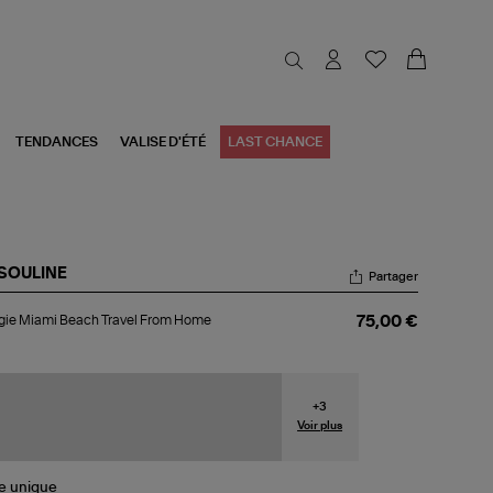
TENDANCES
VALISE D'ÉTÉ
LAST CHANCE
SOULINE
Partager
ugie
gie Miami Beach Travel From Home
75,00 €
ami
ach
vel
om
me
+
3
Voir plus
le
unique