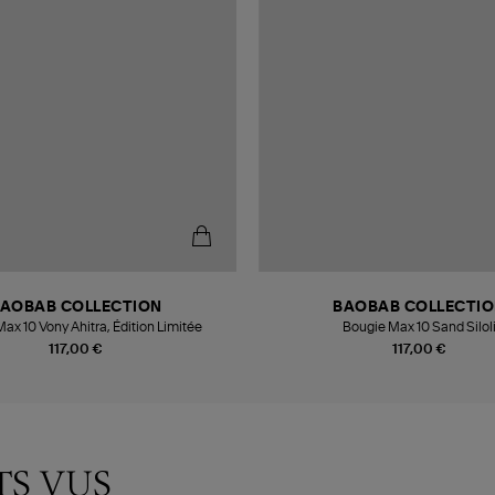
AOBAB COLLECTION
BAOBAB COLLECTI
ax 10 Vony Ahitra, Édition Limitée
Bougie Max 10 Sand Silol
117,00 €
117,00 €
TS VUS