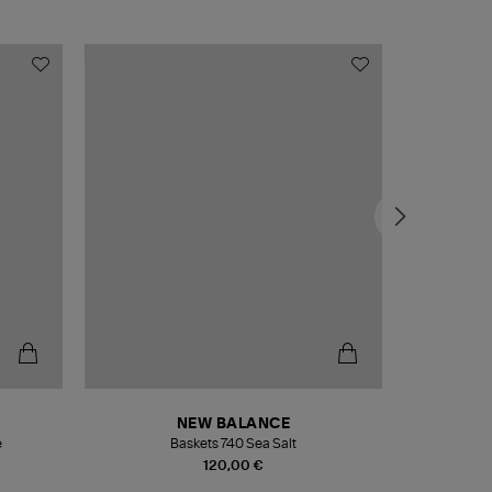
NEW BALANCE
e
Baskets 740 Sea Salt
Veste
120,00 €