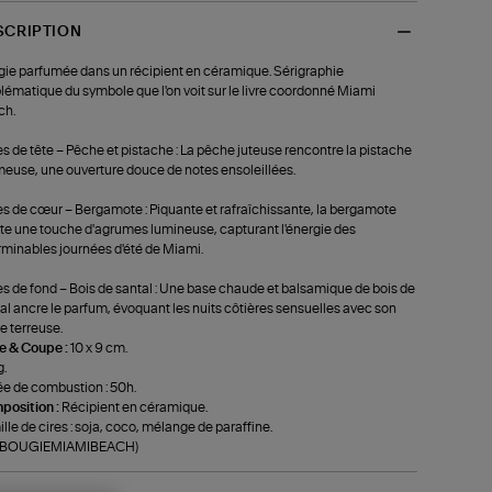
SCRIPTION
ie parfumée dans un récipient en céramique. Sérigraphie
ématique du symbole que l'on voit sur le livre coordonné Miami
ch.
s de tête – Pêche et pistache : La pêche juteuse rencontre la pistache
euse, une ouverture douce de notes ensoleillées.
s de cœur – Bergamote : Piquante et rafraîchissante, la bergamote
te une touche d'agrumes lumineuse, capturant l'énergie des
rminables journées d'été de Miami.
s de fond – Bois de santal : Une base chaude et balsamique de bois de
al ancre le parfum, évoquant les nuits côtières sensuelles avec son
re terreuse.
le & Coupe :
10 x 9 cm.
g.
e de combustion : 50h.
position :
Récipient en céramique.
lle de cires : soja, coco, mélange de paraffine.
f-BOUGIEMIAMIBEACH)