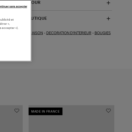
VRAISON ET RETOUR
ntinuer sans accepter
SPONIBILITÉ BOUTIQUE
ublicité et
étrer »,
s accepter »).
MAISON
-
DECORATION D'INTERIEUR
-
BOUGIES
ections similaires :
MADE IN FRANCE