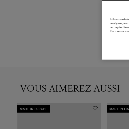
lulli-sur-la-t
analyses, en 
accepter l’en
Pour en savoir
VOUS AIMEREZ AUSSI
MADE IN EUROPE
MADE IN F