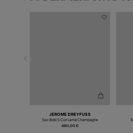
N
JEROME DREYFUSS
te
Sac Bobi S Cuir Lamé Champagne
M
480,00 €