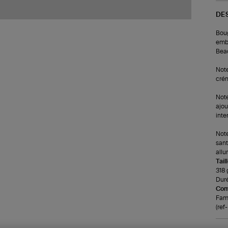
DE
Boug
embl
Bea
Note
crém
Note
ajou
inte
Note
sant
allu
Tail
318 
Duré
Com
Fami
(re