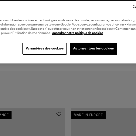
LI
Co
DI
oile.com utilise des cookies et technologies similaires à des fins de performance, personnalisation, p
collaboration avec des partenaires tels que Google. Vous pouvez configurer vos choix via « Param
semble des cookies (« J’accepte ») ou refuser ceux non strictement nécessaires (« Continuer san
 plus sur l’utilisation de vos données,
consulter notre politique de cookies
Coll
Paramètres des cookies
Autoriser tous les cookies
RANCE
MADE IN EUROPE