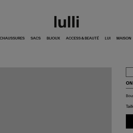
CHAUSSURES
SACS
BIJOUX
ACCESS & BEAUTÉ
LUI
MAISON
ON
Bo
Boug
Sp
S
Zan
Tail