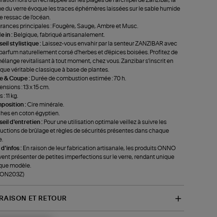
e du verre évoque les traces éphémères laissées sur le sable humide
le ressac de l'océan.
rances principales : Fougère, Sauge, Ambre et Musc.
 in :
Belgique, fabriqué artisanalement.
eil stylistique :
Laissez-vous envahir par la senteur ZANZIBAR avec
parfum naturellement corsé d'herbes et d'épices boisées. Profitez de
élange revitalisant à tout moment, chez vous. Zanzibar s'inscrit en
 que véritable classique à base de plantes.
le & Coupe :
Durée de combustion estimée : 70 h.
nsions : 13 x 15 cm.
 : 11 kg.
position :
Cire minérale.
es en coton égyptien.
eil d'entretien :
Pour une utilisation optimale veillez à suivre les
ructions de brûlage et règles de sécurités présentes dans chaque
e.
 d'infos :
En raison de leur fabrication artisanale, les produits ONNO
ent présenter de petites imperfections sur le verre, rendant unique
que modèle.
f-ON203Z)
VRAISON ET RETOUR