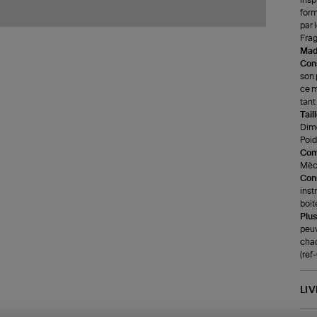
form
par 
Frag
Made
Cons
son 
ce m
tant
Tail
Dime
Poids
Com
Mèch
Cons
inst
boit
Plus
peuv
cha
(re
LI