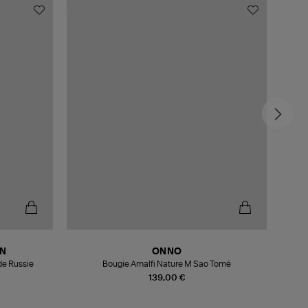
EXCL
ON
ONNO
de Russie
Bougie Amalfi Nature M Sao Tomé
Bo
139,00 €