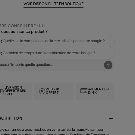
VOIR DISPONIBILITÉ EN BOUTIQUE
RE CONSEILLÈRE LULLI
 question sur ce produit ?
Quelle est la composition de la cire utilisée pour cette bougie ?
Combien de temps dure la combustion de cette bougie ?
LIVRAISON
RETOUR
PAIEMENT EN
OFFERTE DÈS
OFFERT
3X,4X
150 €
SCRIPTION
ie parfumée à trois mèches en verre taillé à la main. Puisant son
iration lors d'un échappée sur les plages de l'archipel de Zanzibar, la