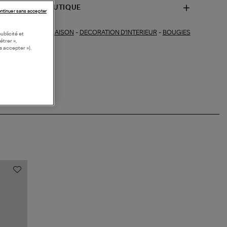
SPONIBILITÉ BOUTIQUE
ntinuer sans accepter
MAISON
-
DECORATION D'INTERIEUR
-
BOUGIES
ections similaires :
ublicité et
étrer »,
s accepter »).