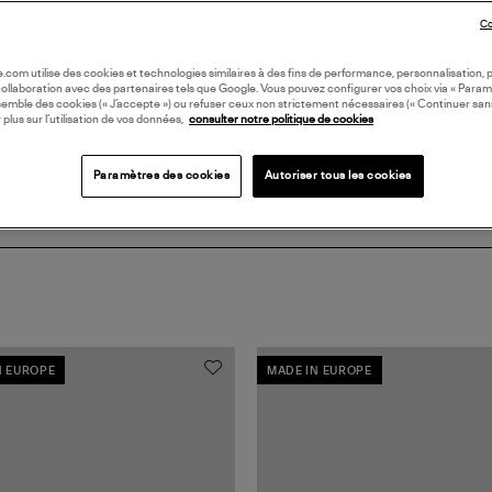
DI
Co
Coll
oile.com utilise des cookies et technologies similaires à des fins de performance, personnalisation, p
collaboration avec des partenaires tels que Google. Vous pouvez configurer vos choix via « Param
semble des cookies (« J’accepte ») ou refuser ceux non strictement nécessaires (« Continuer san
 plus sur l’utilisation de vos données,
consulter notre politique de cookies
Paramètres des cookies
Autoriser tous les cookies
N EUROPE
MADE IN EUROPE