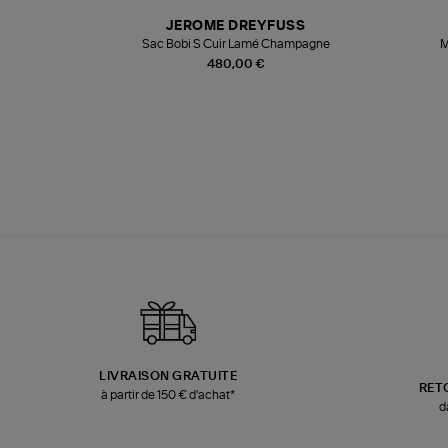
N
JEROME DREYFUSS
te
Sac Bobi S Cuir Lamé Champagne
M
480,00 €
LIVRAISON GRATUITE
RET
à partir de 150 € d'achat*
d