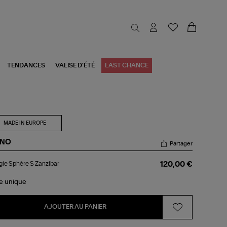
TENDANCES
VALISE D'ÉTÉ
LAST CHANCE
MADE IN EUROPE
NO
Partager
ugie
ie Sphère S Zanzibar
120,00 €
hère
zibar
le
unique
AJOUTER AU PANIER