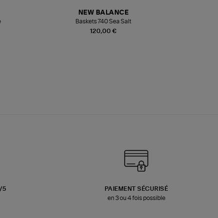
NEW BALANCE
e
Baskets 740 Sea Salt
Veste
120,00 €
3/5
PAIEMENT SÉCURISÉ
en 3 ou 4 fois possible