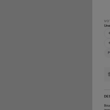
VOT
Une
DE
Boug
insp