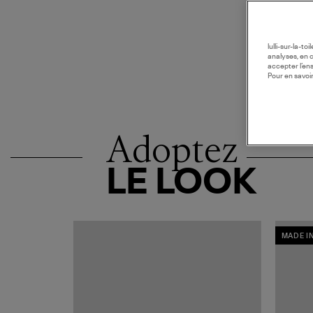
lulli-sur-la-t
analyses, en 
accepter l’en
Pour en savoir
Adoptez
LE LOOK
MADE I