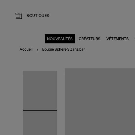
Aller au contenu principal
BOUTIQUES
NOUVEAUTÉS
CRÉATEURS
VÊTEMENTS
Accueil
Bougie Sphère S Zanzibar