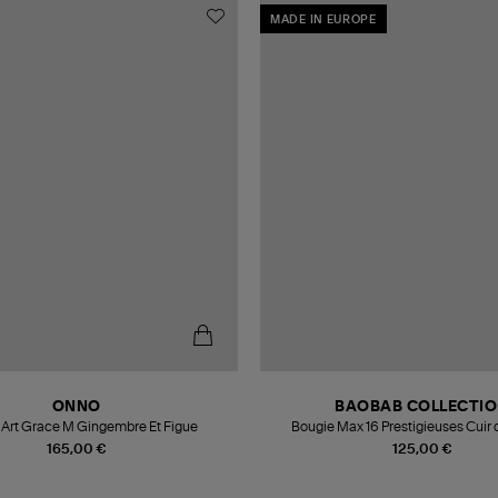
MADE IN EUROPE
ONNO
BAOBAB COLLECTI
 Art Grace M Gingembre Et Figue
Bougie Max 16 Prestigieuses Cuir 
165,00 €
125,00 €