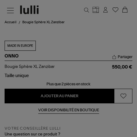
Aller au contenu principal
Accueil
Bougie Sphère XL Zanzibar
MADE IN EUROPE
ONNO
Partager
Bougie
Bougie Sphère XL Zanzibar
550,00 €
Sphère
XL
Taille
unique
Zanzibar
Plus que 2 pièces en stock
AJOUTER AU PANIER
VOIR DISPONIBILITÉ EN BOUTIQUE
VOTRE CONSEILLÈRE LULLI
Une question sur ce produit ?