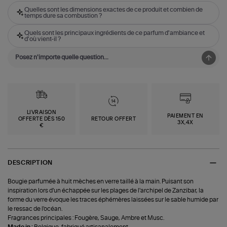
Quelles sont les dimensions exactes de ce produit et combien de
temps dure sa combustion ?
Quels sont les principaux ingrédients de ce parfum d'ambiance et
d'où vient-il ?
LIVRAISON
PAIEMENT EN
OFFERTE DÈS 150
RETOUR OFFERT
3X,4X
€
DESCRIPTION
Bougie parfumée à huit mèches en verre taillé à la main. Puisant son
inspiration lors d'un échappée sur les plages de l'archipel de Zanzibar, la
forme du verre évoque les traces éphémères laissées sur le sable humide par
le ressac de l'océan.
Fragrances principales : Fougère, Sauge, Ambre et Musc.
Made in :
Belgique, fabriqué artisanalement.