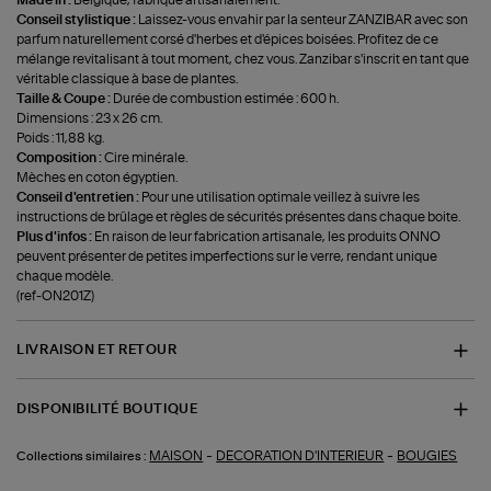
Conseil stylistique :
Laissez-vous envahir par la senteur ZANZIBAR avec son
parfum naturellement corsé d'herbes et d'épices boisées. Profitez de ce
mélange revitalisant à tout moment, chez vous. Zanzibar s'inscrit en tant que
véritable classique à base de plantes.
Taille & Coupe :
Durée de combustion estimée : 600 h.
Dimensions : 23 x 26 cm.
Poids : 11,88 kg.
Composition :
Cire minérale.
Mèches en coton égyptien.
Conseil d'entretien :
Pour une utilisation optimale veillez à suivre les
instructions de brûlage et règles de sécurités présentes dans chaque boite.
Plus d'infos :
En raison de leur fabrication artisanale, les produits ONNO
peuvent présenter de petites imperfections sur le verre, rendant unique
chaque modèle.
(ref-ON201Z)
LIVRAISON ET RETOUR
DISPONIBILITÉ BOUTIQUE
-
-
MAISON
DECORATION D'INTERIEUR
BOUGIES
Collections similaires :