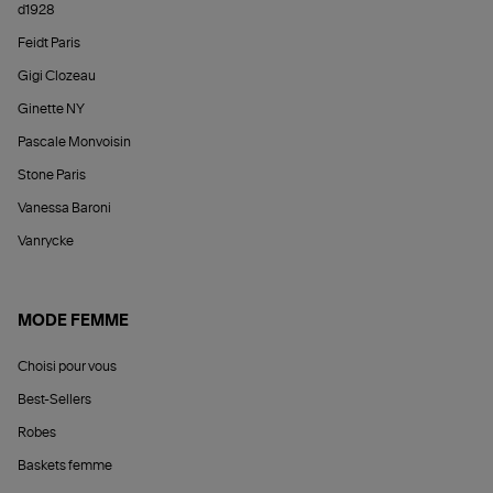
d1928
Feidt Paris
Gigi Clozeau
Ginette NY
Pascale Monvoisin
Stone Paris
Vanessa Baroni
Vanrycke
MODE FEMME
Choisi pour vous
Best-Sellers
Robes
Baskets femme