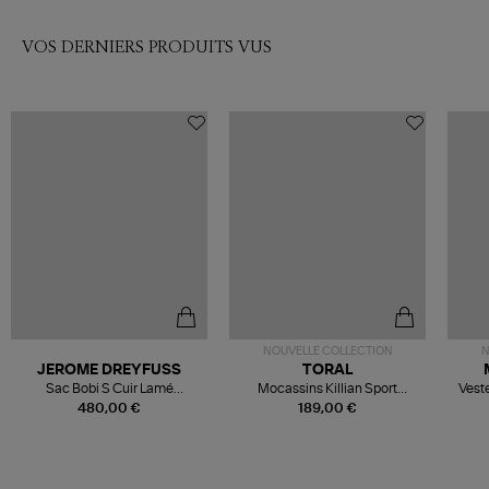
VOS DERNIERS PRODUITS VUS
NOUVELLE COLLECTION
N
JEROME DREYFUSS
TORAL
Sac Bobi S Cuir Lamé
Mocassins Killian Sport
Veste
Champagne
Mousse
480,00 €
189,00 €