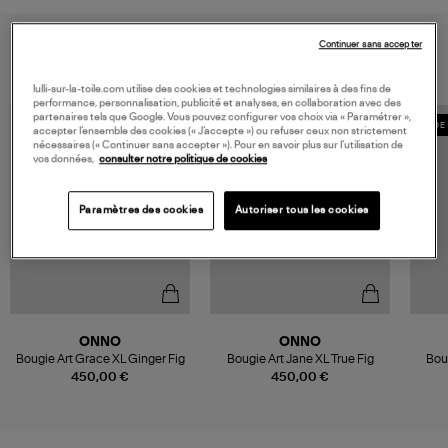
VOUS AIMEREZ AUSSI
Continuer sans accepter
lulli-sur-la-toile.com utilise des cookies et technologies similaires à des fins de
performance, personnalisation, publicité et analyses, en collaboration avec des
partenaires tels que Google. Vous pouvez configurer vos choix via « Paramétrer »,
MADE IN EUROPE
MADE 
accepter l’ensemble des cookies (« J’accepte ») ou refuser ceux non strictement
nécessaires (« Continuer sans accepter »). Pour en savoir plus sur l’utilisation de
vos données,
consulter notre politique de cookies
Paramètres des cookies
Autoriser tous les cookies
ONNO
ONNO
Bougie Art Grace XL Ginger Fig
Bougie Art Jane XL True Fig
Boug
450,00 €
450,00 €