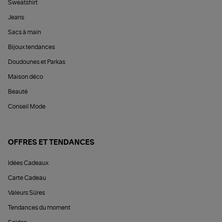
Sweatshirt
Jeans
Sacs à main
Bijoux tendances
Doudounes et Parkas
Maison déco
Beauté
Conseil Mode
OFFRES ET TENDANCES
Idées Cadeaux
Carte Cadeau
Valeurs Sûres
Tendances du moment