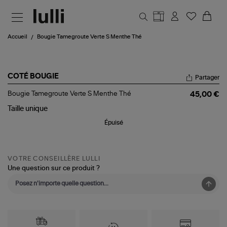
Aller au contenu principal
Accueil
Bougie Tamegroute Verte S Menthe Thé
COTÉ BOUGIE
Partager
Bougie
Bougie Tamegroute Verte S Menthe Thé
45,00 €
Tamegroute
Verte
Taille
unique
S
Épuisé
Menthe
Thé
VOTRE CONSEILLÈRE LULLI
Une question sur ce produit ?