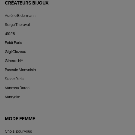
CRÉATEURS BIJOUX
Aurélie Bidermann
Serge Thoraval
d1928
Feidt Paris
Gigi Clozeau
Ginette NY
Pascale Monvoisin
Stone Paris
Vanessa Baroni
Vanrycke
MODE FEMME
Choisi pour vous