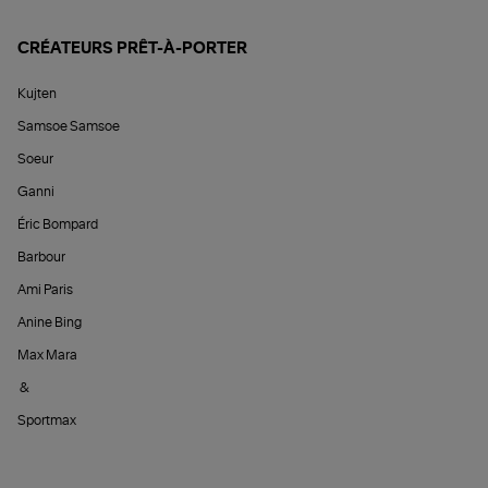
CRÉATEURS PRÊT-À-PORTER
Kujten
Samsoe Samsoe
Soeur
Ganni
Éric Bompard
Barbour
Ami Paris
Anine Bing
Max Mara
&
Sportmax