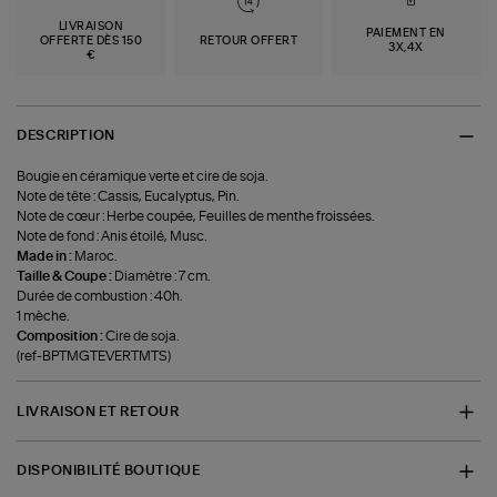
LIVRAISON
PAIEMENT EN
OFFERTE DÈS 150
RETOUR OFFERT
3X,4X
€
DESCRIPTION
Bougie en céramique verte et cire de soja.
Note de tête : Cassis, Eucalyptus, Pin.
Note de cœur : Herbe coupée, Feuilles de menthe froissées.
Note de fond : Anis étoilé, Musc.
Made in :
Maroc.
Taille & Coupe :
Diamètre : 7 cm.
Durée de combustion : 40h.
1 mèche.
Composition :
Cire de soja.
(ref-BPTMGTEVERTMTS)
LIVRAISON ET RETOUR
DISPONIBILITÉ BOUTIQUE