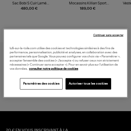
Sac Bobi S Cuir Lamé
Mocassins Killian Sport
Veste
Champagne
Mousse
480,00 €
189,00 €
Continuer sans accepter
lulli-sur-la-toile.com utilise des cookies et technologies similaires à des fins de
performance, personnalisation, publicité et analyses, en collaboration avec des
partenaires tels que Google. Vous pouvez configurer vos choix via « Paramétrer »,
accepter l’ensemble des cookies (« J’accepte ») ou refuser ceux non strictement
nécessaires (« Continuer sans accepter »). Pour en savoir plus sur l’utilisation de
vos données,
consulter notre politique de cookies
LIVRAISON GRATUITE
Paramètres des cookies
Autoriser tous les cookies
à partir de 150 € d'achat*
20 € EN VOUS INSCRIVANT À LA