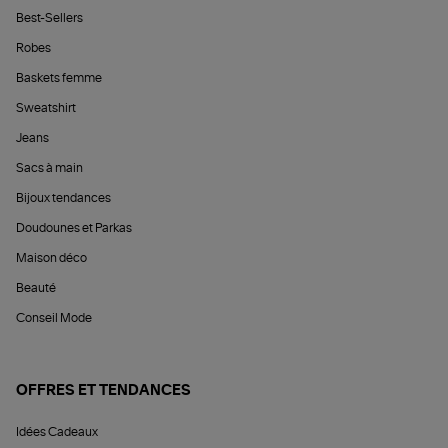
Best-Sellers
Robes
Baskets femme
Sweatshirt
Jeans
Sacs à main
Bijoux tendances
Doudounes et Parkas
Maison déco
Beauté
Conseil Mode
OFFRES ET TENDANCES
Idées Cadeaux