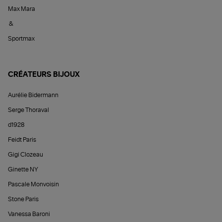
Max Mara
&
Sportmax
CRÉATEURS BIJOUX
Aurélie Bidermann
Serge Thoraval
d1928
Feidt Paris
Gigi Clozeau
Ginette NY
Pascale Monvoisin
Stone Paris
Vanessa Baroni