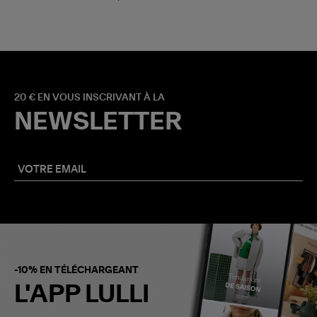
20 € EN VOUS INSCRIVANT À LA
NEWSLETTER
-10% EN TÉLÉCHARGEANT
L'APP LULLI