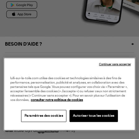
BESOIN D'AIDE ?
À PROPOS
Continuer sans accepter
NOS SERVICES
lulli-sur-la-toile.com utilise des cookies et technologies similaires à des fins de
performance, personnalisation, publicité et analyses, en collaboration avec des
partenaires tels que Google. Vous pouvez configurer vos choix via « Paramétrer »,
accepter l’ensemble des cookies (« J’accepte ») ou refuser ceux non strictement
SERVICE CLIENT
nécessaires (« Continuer sans accepter »). Pour en savoir plus sur l’utilisation de
vos données,
consulter notre politique de cookies
Paramètres des cookies
Autoriser tous les cookies
MODE DE PAIEMENT