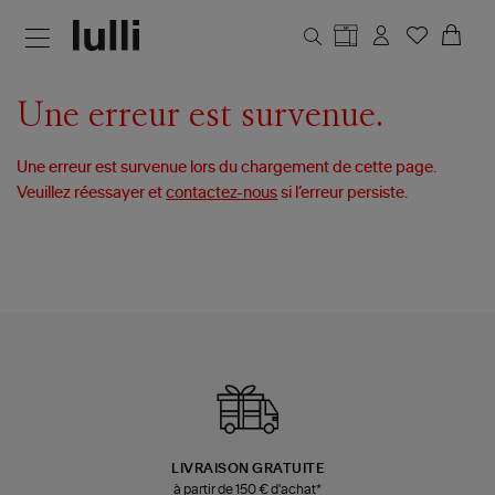
Aller au contenu principal
Une erreur est survenue.
Une erreur est survenue lors du chargement de cette page.
Veuillez réessayer et
contactez-nous
si l’erreur persiste.
LIVRAISON GRATUITE
à partir de 150 € d'achat*