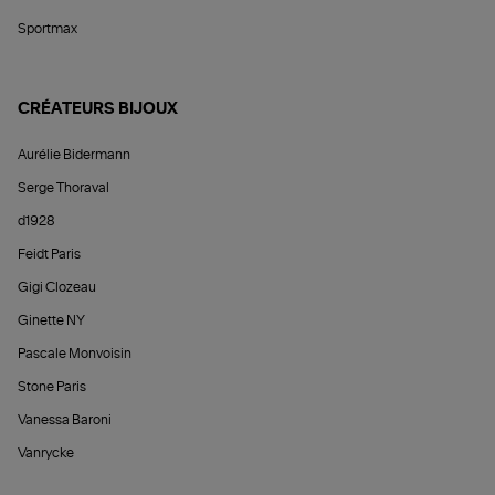
Sportmax
CRÉATEURS BIJOUX
Aurélie Bidermann
Serge Thoraval
d1928
Feidt Paris
Gigi Clozeau
Ginette NY
Pascale Monvoisin
Stone Paris
Vanessa Baroni
Vanrycke