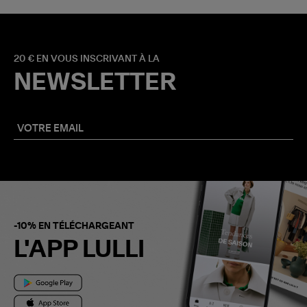
20 € EN VOUS INSCRIVANT À LA
NEWSLETTER
-10% EN TÉLÉCHARGEANT
L'APP LULLI