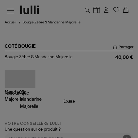
Aller au contenu principal
Accueil
Bougie Zébré S Mandarine Majorelle
COTÉ BOUGIE
Partager
Bougie
Bougie Zébré S Mandarine Majorelle
40,00 €
Zébré
S
Mandarine
Majorelle
Taille
unique
Épuisé
VOTRE CONSEILLÈRE LULLI
Une question sur ce produit ?