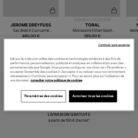
NOUVELLE COLLECTION
N
JEROME DREYFUSS
TORAL
Sac Bobi S Cuir Lamé
Mocassins Killian Sport
Veste
Champagne
Mousse
480,00 €
189,00 €
Continuer sans accepter
lulli-sur-la-toile.com utilise des cookies et technologies similaires à des fins de
performance, personnalisation, publicité et analyses, en collaboration avec des
partenaires tels que Google. Vous pouvez configurer vos choix via « Paramétrer »,
accepter l’ensemble des cookies (« J’accepte ») ou refuser ceux non strictement
nécessaires (« Continuer sans accepter »). Pour en savoir plus sur l’utilisation de
vos données,
consulter notre politique de cookies
Paramètres des cookies
Autoriser tous les cookies
LIVRAISON GRATUITE
à partir de 150 € d'achat*