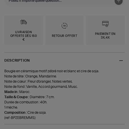
LIVRAISON
PAIEMENT EN
OFFERTE DÈS 150
RETOUR OFFERT
3X,4X
€
DESCRIPTION
Bougie en céramique motif zébré noir et blanc et cire de soja.
Note de tête : Orange, Mandarine.
Note de cœur : Fleur d'oranger, Notes vertes.
Note de fond : Vanille, Accord gourmand, Musc.
Made in :
Maroc.
Taille & Coupe :
Diamètre : 7 cm.
Durée de combustion : 40h.
1 mèche.
Composition :
Cire de soja.
(ref-BPZEBREMMS)