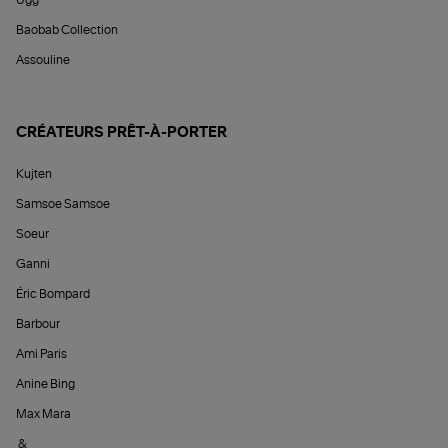
Ugg
Baobab Collection
Assouline
CRÉATEURS PRÊT-À-PORTER
Kujten
Samsoe Samsoe
Soeur
Ganni
Éric Bompard
Barbour
Ami Paris
Anine Bing
Max Mara
&