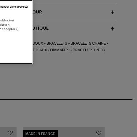
ntinuer sans accepter
VRAISON ET RETOUR
ublicité et
étrer »,
SPONIBILITÉ BOUTIQUE
s accepter »).
BIJOUX
-
BRACELETS
-
BRACELETS CHAINE
-
ections similaires :
OUX FINS
-
IDEES CADEAUX
-
DIAMANTS
-
BRACELETS EN OR
MADE IN FRANCE