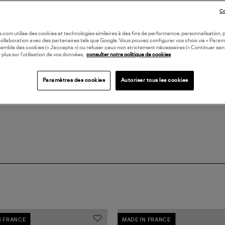
Co
LI
oile.com utilise des cookies et technologies similaires à des fins de performance, personnalisation, p
collaboration avec des partenaires tels que Google. Vous pouvez configurer vos choix via « Param
DI
semble des cookies (« J’accepte ») ou refuser ceux non strictement nécessaires (« Continuer san
 plus sur l’utilisation de vos données,
consulter notre politique de cookies
Coll
Paramètres des cookies
Autoriser tous les cookies
BIJ
N FRANCE
MADE IN FRANCE