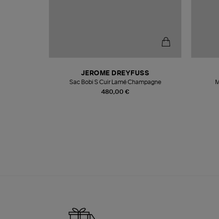
N
JEROME DREYFUSS
te
Sac Bobi S Cuir Lamé Champagne
M
480,00 €