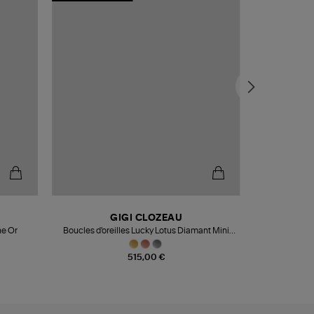
GIGI CLOZEAU
ne Or
Boucles d'oreilles Lucky Lotus Diamant Mini
Colli
Résine Or
515,00 €