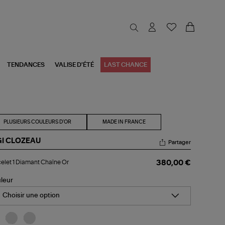
TENDANCES
VALISE D'ÉTÉ
LAST CHANCE
PLUSIEURS COULEURS D'OR
MADE IN FRANCE
GI CLOZEAU
Partager
celet
elet 1 Diamant Chaîne Or
380,00 €
amant
aîne
leur
Choisir une option