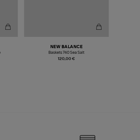
NEW BALANCE
e
Baskets 740 Sea Salt
Veste
120,00 €