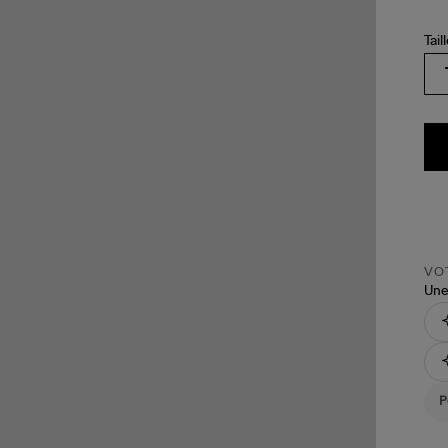
Tai
VOT
Une