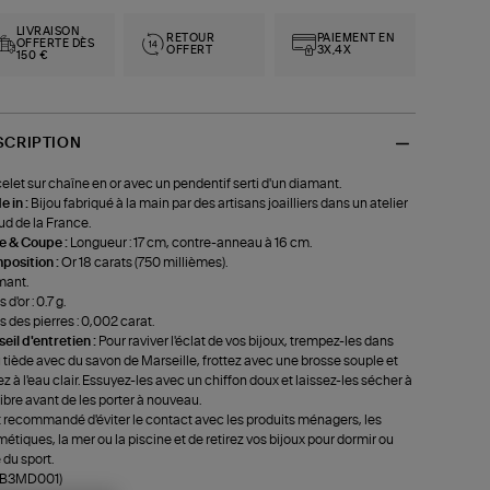
LIVRAISON
RETOUR
PAIEMENT EN
OFFERTE DÈS
OFFERT
3X,4X
150 €
SCRIPTION
elet sur chaîne en or avec un pendentif serti d'un diamant.
 in :
Bijou fabriqué à la main par des artisans joailliers dans un atelier
ud de la France.
le & Coupe :
Longueur : 17 cm, contre-anneau à 16 cm.
position :
Or 18 carats (750 millièmes).
mant.
 d'or : 0.7 g.
s des pierres : 0,002 carat.
eil d'entretien :
Pour raviver l'éclat de vos bijoux, trempez-les dans
u tiède avec du savon de Marseille, frottez avec une brosse souple et
ez à l'eau clair. Essuyez-les avec un chiffon doux et laissez-les sécher à
r libre avant de les porter à nouveau.
st recommandé d'éviter le contact avec les produits ménagers, les
étiques, la mer ou la piscine et de retirez vos bijoux pour dormir ou
 du sport.
f-B3MD001)