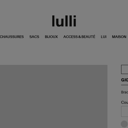
CHAUSSURES
SACS
BIJOUX
ACCESS & BEAUTÉ
LUI
MAISON
GI
Bra
Brac
1
Di
Ch
Cou
Or