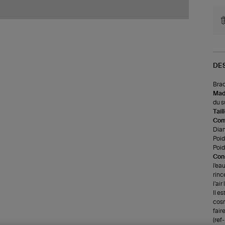
DE
Brac
Made
du s
Tail
Com
Dia
Poids
Poid
Cons
l'ea
rinc
l'ai
Il e
cosm
faire
(re