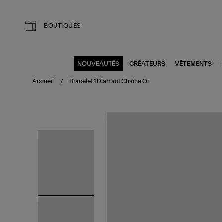
Aller au contenu principal
BOUTIQUES
NOUVEAUTÉS
CRÉATEURS
VÊTEMENTS
Accueil
Bracelet 1 Diamant Chaîne Or