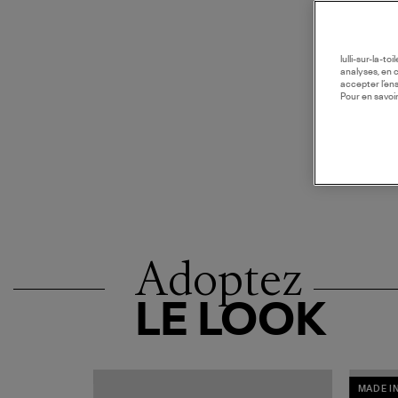
lulli-sur-la-t
analyses, en 
accepter l’en
Pour en savoir
Adoptez
LE LOOK
MADE I