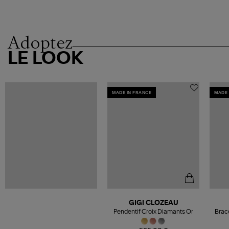
Adoptez
LE LOOK
MADE IN FRANCE
MADE 
GIGI CLOZEAU
Pendentif Croix Diamants Or
Brac