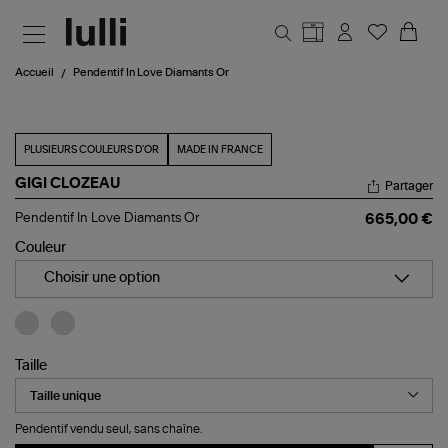
Aller au contenu principal
Accueil
Pendentif In Love Diamants Or
PLUSIEURS COULEURS D'OR
MADE IN FRANCE
GIGI CLOZEAU
Partager
Pendentif
Pendentif In Love Diamants Or
665,00 €
In
Love
Couleur
Diamants
Or
Choisir une option
Taille
Pendentif vendu seul, sans chaîne.