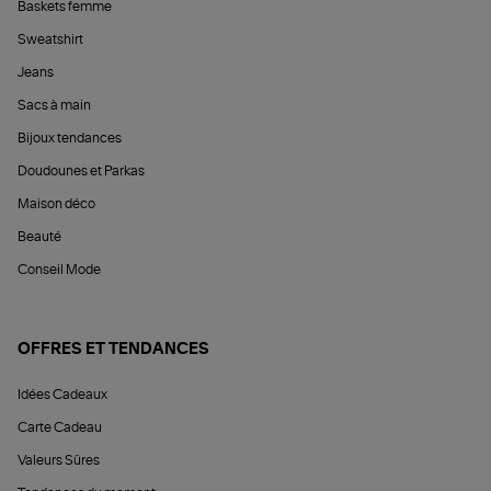
Baskets femme
Sweatshirt
Jeans
Sacs à main
Bijoux tendances
Doudounes et Parkas
Maison déco
Beauté
Conseil Mode
OFFRES ET TENDANCES
Idées Cadeaux
Carte Cadeau
Valeurs Sûres