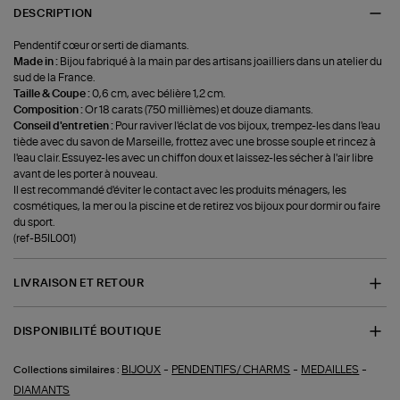
DESCRIPTION
Pendentif cœur or serti de diamants.
Made in :
Bijou fabriqué à la main par des artisans joailliers dans un atelier du
sud de la France.
Taille & Coupe :
0,6 cm, avec bélière 1,2 cm.
Composition :
Or 18 carats (750 millièmes) et douze diamants.
Conseil d'entretien :
Pour raviver l'éclat de vos bijoux, trempez-les dans l'eau
tiède avec du savon de Marseille, frottez avec une brosse souple et rincez à
l'eau clair. Essuyez-les avec un chiffon doux et laissez-les sécher à l'air libre
avant de les porter à nouveau.
Il est recommandé d'éviter le contact avec les produits ménagers, les
cosmétiques, la mer ou la piscine et de retirez vos bijoux pour dormir ou faire
du sport.
(ref-B5IL001)
LIVRAISON ET RETOUR
DISPONIBILITÉ BOUTIQUE
-
-
-
BIJOUX
PENDENTIFS/ CHARMS
MEDAILLES
Collections similaires :
DIAMANTS