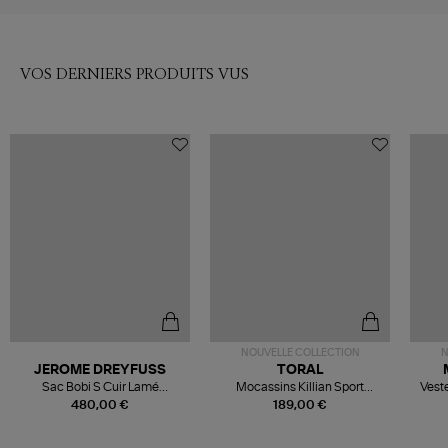
VOS DERNIERS PRODUITS VUS
NOUVELLE COLLECTION
N
JEROME DREYFUSS
TORAL
Sac Bobi S Cuir Lamé
Mocassins Killian Sport
Veste
Champagne
Mousse
480,00 €
189,00 €