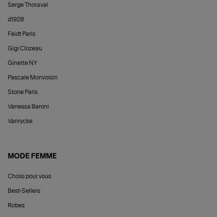
Serge Thoraval
d1928
Feidt Paris
Gigi Clozeau
Ginette NY
Pascale Monvoisin
Stone Paris
Vanessa Baroni
Vanrycke
MODE FEMME
Choisi pour vous
Best-Sellers
Robes