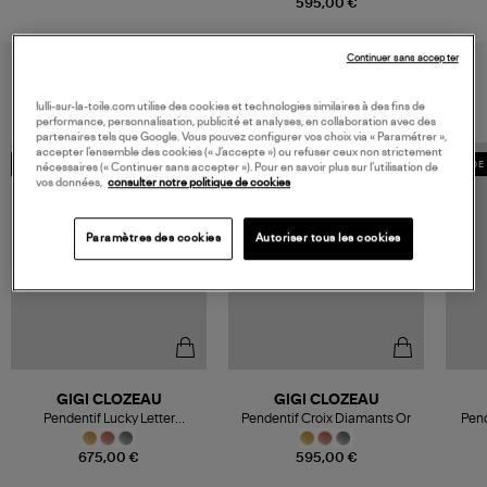
595,00 €
Continuer sans accepter
VOUS AIMEREZ AUSSI
lulli-sur-la-toile.com utilise des cookies et technologies similaires à des fins de
performance, personnalisation, publicité et analyses, en collaboration avec des
partenaires tels que Google. Vous pouvez configurer vos choix via « Paramétrer »,
accepter l’ensemble des cookies (« J’accepte ») ou refuser ceux non strictement
PERSONNALISABLE
MADE IN FRANCE
MADE 
nécessaires (« Continuer sans accepter »). Pour en savoir plus sur l’utilisation de
vos données,
consulter notre politique de cookies
Paramètres des cookies
Autoriser tous les cookies
GIGI CLOZEAU
GIGI CLOZEAU
Pendentif Lucky Letter
Pendentif Croix Diamants Or
Pend
Diamants Or
675,00 €
595,00 €