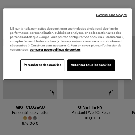
Continuer sans accepter
VOUS AIMEREZ AUSSI
lulli-sur-la-toile.com utilise des cookies et technologies similaires à des fins de
performance, personnalisation, publicité et analyses, en collaboration avec des
partenaires tels que Google. Vous pouvez configurer vos choix via « Paramétrer »,
accepter l’ensemble des cookies (« J’accepte ») ou refuser ceux non strictement
PERSONNALISABLE
nécessaires (« Continuer sans accepter »). Pour en savoir plus sur l’utilisation de
vos données,
consulter notre politique de cookies
Paramètres des cookies
Autoriser tous les cookies
GIGI CLOZEAU
GINETTE NY
Pendentif Lucky Letter
Pendentif Wolf Or Rose
P
Diamants Or
Diamants
1 100,00 €
675,00 €