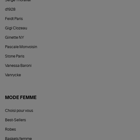
d1928
Feidt Paris
Gigi Clozeau
Ginette NY
Pascale Monvoisin
Stone Paris
Vanessa Baroni
Vanrycke
MODE FEMME
Choisi pour vous
Best-Sellers
Robes
Baskets femme