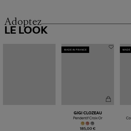
Adoptez
LE LOOK
MADE IN FRANCE
MADE 
GIGI CLOZEAU
Pendentif Croix Or
Col
185,00 €