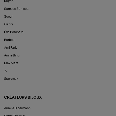
Kujten
Samsoe Samsoe
Soeur
Ganni
Éric Bompard
Barbour
Ami Paris
Anine Bing
Max Mara
&
Sportmax
CRÉATEURS BIJOUX
Aurélie Bidermann
Serge Thoraval