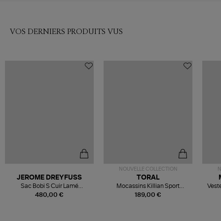
VOS DERNIERS PRODUITS VUS
NOUVELLE COLLECTION
N
JEROME DREYFUSS
TORAL
Sac Bobi S Cuir Lamé
Mocassins Killian Sport
Veste
Champagne
Mousse
480,00 €
189,00 €