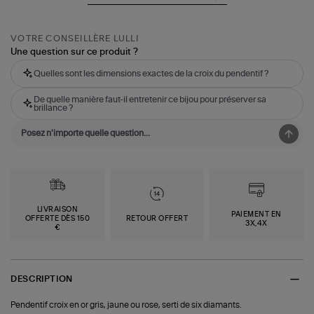
VOTRE CONSEILLÈRE LULLI
Une question sur ce produit ?
Quelles sont les dimensions exactes de la croix du pendentif ?
De quelle manière faut-il entretenir ce bijou pour préserver sa
brillance ?
LIVRAISON
PAIEMENT EN
OFFERTE DÈS 150
RETOUR OFFERT
3X,4X
€
DESCRIPTION
Pendentif croix en or gris, jaune ou rose, serti de six diamants.