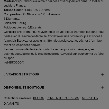
Made in :
Bijou fabriqué à la main par des artisans joailliers dans un atelier du
sud de la France.
Taille & Coupe :
Croix : 0,9 x 0,7 cm.
Composition :
Or 18 carats (750 millièmes).
6 Diamants.
Poids d'or : 0,30 g.
Poids des pierres : 0,12 carats.
Conseil d'entretien :
Pour raviver l'éclat de vos bijoux, trempez-les dans l'eau
tiède avec du savon de Marseille, frottez avec une brosse souple et rincez à
l'eau clair. Essuyez-les avec un chiffon doux et laissez-les sécher à l'air libre
avant de les porter à nouveau.
Il est recommandé d'éviter le contact avec les produits ménagers, les
cosmétiques, la mer ou la piscine et de retirez vos bijoux pour dormir ou faire
du sport.
(ref-B5CO004)
LIVRAISON ET RETOUR
DISPONIBILITÉ BOUTIQUE
-
-
-
BIJOUX
PENDENTIFS/ CHARMS
MEDAILLES
Collections similaires :
DIAMANTS