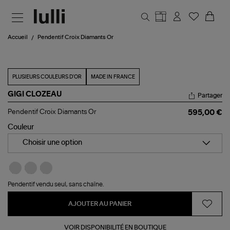
Aller au contenu principal
Accueil
Pendentif Croix Diamants Or
PLUSIEURS COULEURS D'OR
MADE IN FRANCE
GIGI CLOZEAU
Partager
Pendentif
Pendentif Croix Diamants Or
595,00 €
Croix
Diamants
Couleur
Or
Choisir une option
Pendentif vendu seul, sans chaîne.
AJOUTER AU PANIER
VOIR DISPONIBILITÉ EN BOUTIQUE