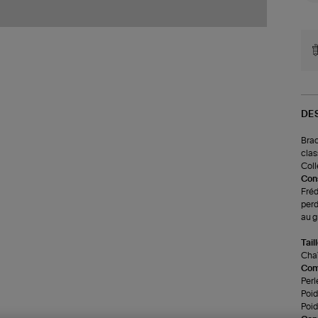
DE
Brac
clas
Coll
Cons
Fréd
perd
au g
Tail
Chaî
Com
Perl
Poids
Poid