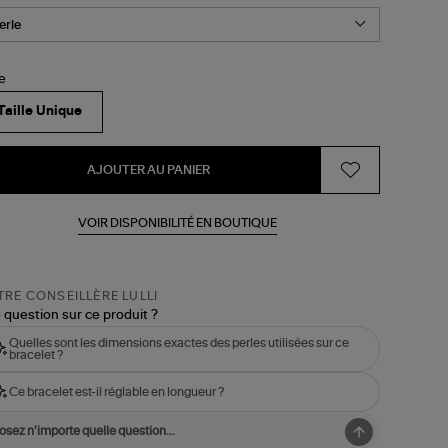
le
Taille Unique
AJOUTER AU PANIER
VOIR DISPONIBILITÉ EN BOUTIQUE
RE CONSEILLÈRE LULLI
 question sur ce produit ?
Quelles sont les dimensions exactes des perles utilisées sur ce
bracelet ?
Ce bracelet est-il réglable en longueur ?