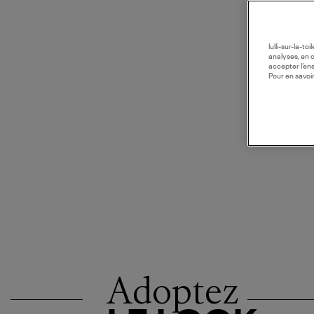
lulli-sur-la-t
analyses, en 
accepter l’en
Pour en savoir
Adoptez