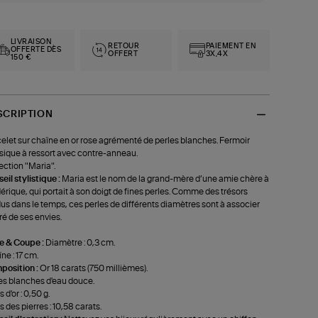
LIVRAISON
RETOUR
PAIEMENT EN
OFFERTE DÈS
OFFERT
3X,4X
150 €
SCRIPTION
elet sur chaîne en or rose agrémenté de perles blanches. Fermoir
sique à ressort avec contre-anneau.
ection "Maria".
eil stylistique :
Maria est le nom de la grand-mère d’une amie chère à
érique, qui portait à son doigt de fines perles. Comme des trésors
us dans le temps, ces perles de différents diamètres sont à associer
ré de ses envies.
le & Coupe :
Diamètre : 0,3 cm.
ne : 17 cm.
position :
Or 18 carats (750 millièmes).
es blanches d'eau douce.
 d'or : 0,50 g.
s des pierres : 10,58 carats.