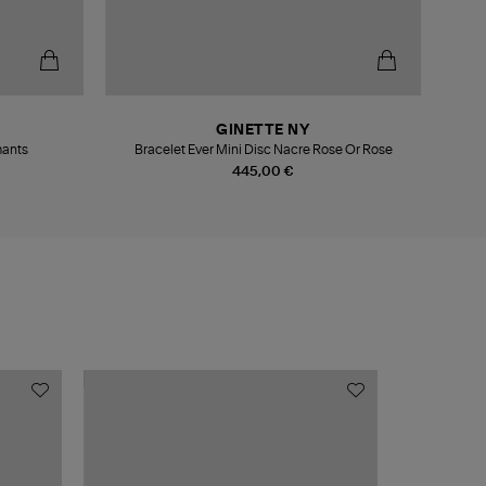
GINETTE NY
mants
Bracelet Ever Mini Disc Nacre Rose Or Rose
Collier
445,00 €