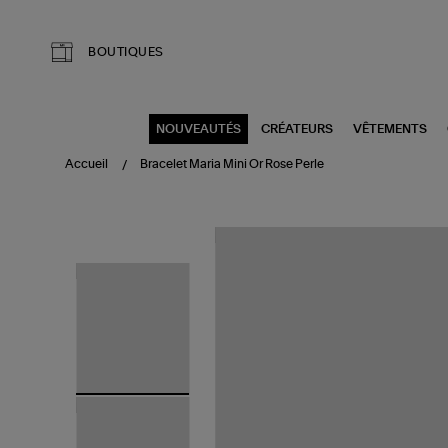
Aller au contenu principal
BOUTIQUES
NOUVEAUTÉS
CRÉATEURS
VÊTEMENTS
Accueil
Bracelet Maria Mini Or Rose Perle