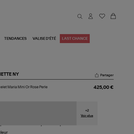
TENDANCES
VALISE D'ÉTÉ
LAST CHANCE
NETTE NY
Partager
celet
elet Maria Mini Or Rose Perle
425,00 €
ia
i
se
le
+
2
Voir plus
leur