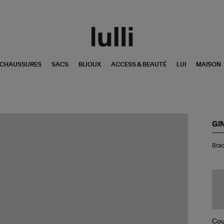
CHAUSSURES
SACS
BIJOUX
ACCESS & BEAUTÉ
LUI
MAISON
GI
Bra
Brac
Mar
Min
Or
Ro
Per
Cou