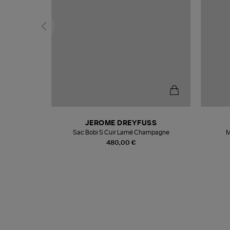
N
JEROME DREYFUSS
te
Sac Bobi S Cuir Lamé Champagne
M
480,00 €