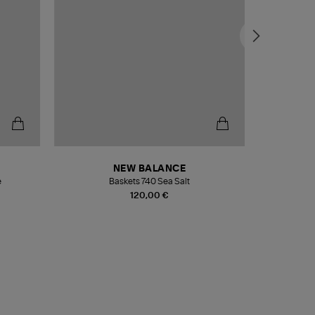
NEW BALANCE
e
Baskets 740 Sea Salt
Veste
120,00 €