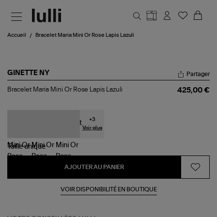
Aller au contenu principal
Accueil
Bracelet Maria Mini Or Rose Lapis Lazuli
GINETTE NY
Partager
Bracelet
Bracelet Maria Mini Or Rose Lapis Lazuli
425,00 €
Maria
Mini
Or
Rose
+
3
Lapis
Voir plus
Lazuli
Taille
unique
AJOUTER AU PANIER
VOIR DISPONIBILITÉ EN BOUTIQUE