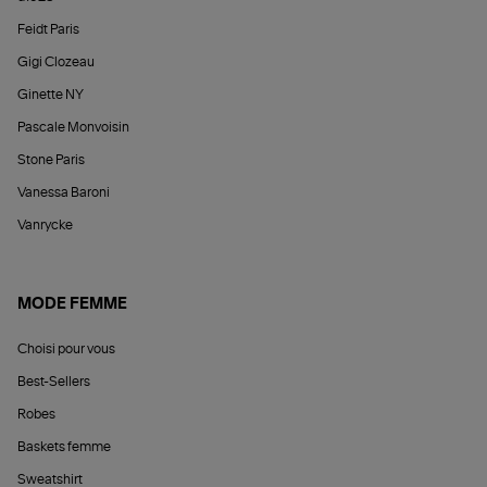
Feidt Paris
Gigi Clozeau
Ginette NY
Pascale Monvoisin
Stone Paris
Vanessa Baroni
Vanrycke
MODE FEMME
Choisi pour vous
Best-Sellers
Robes
Baskets femme
Sweatshirt