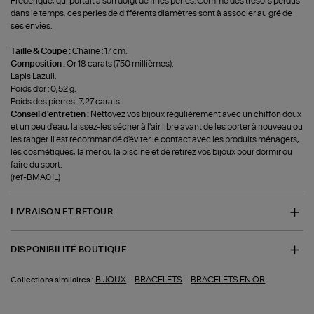
Frédérique, qui portait à son doigt de fines perles. Comme des trésors perdus
dans le temps, ces perles de différents diamètres sont à associer au gré de
ses envies.
Taille & Coupe :
Chaîne : 17 cm.
Composition :
Or 18 carats (750 millièmes).
Lapis Lazuli.
Poids d'or : 0,52 g.
Poids des pierres : 7,27 carats.
Conseil d'entretien :
Nettoyez vos bijoux régulièrement avec un chiffon doux
et un peu d'eau, laissez-les sécher à l'air libre avant de les porter à nouveau ou
les ranger. Il est recommandé d'éviter le contact avec les produits ménagers,
les cosmétiques, la mer ou la piscine et de retirez vos bijoux pour dormir ou
faire du sport.
(ref-BMA01L)
LIVRAISON ET RETOUR
DISPONIBILITÉ BOUTIQUE
-
-
BIJOUX
BRACELETS
BRACELETS EN OR
Collections similaires :