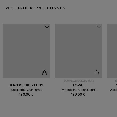
VOS DERNIERS PRODUITS VUS
NOUVELLE COLLECTION
N
JEROME DREYFUSS
TORAL
Sac Bobi S Cuir Lamé
Mocassins Killian Sport
Veste
Champagne
Mousse
480,00 €
189,00 €