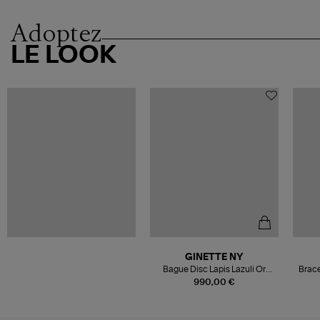
Adoptez
LE LOOK
GINETTE NY
Bague Disc Lapis Lazuli Or
Brace
Rose
990,00 €