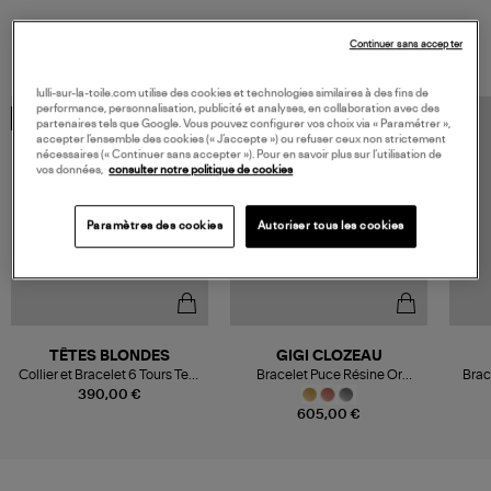
VOUS AIMEREZ AUSSI
Continuer sans accepter
lulli-sur-la-toile.com utilise des cookies et technologies similaires à des fins de
performance, personnalisation, publicité et analyses, en collaboration avec des
MADE IN FRANCE
partenaires tels que Google. Vous pouvez configurer vos choix via « Paramétrer »,
accepter l’ensemble des cookies (« J’accepte ») ou refuser ceux non strictement
nécessaires (« Continuer sans accepter »). Pour en savoir plus sur l’utilisation de
vos données,
consulter notre politique de cookies
Paramètres des cookies
Autoriser tous les cookies
TÊTES BLONDES
GIGI CLOZEAU
Collier et Bracelet 6 Tours Tess
Bracelet Puce Résine Or
Brac
Gold 103cm
Diamants
390,00 €
605,00 €