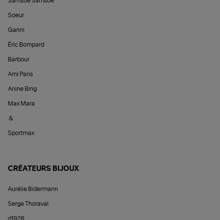
Samsoe Samsoe
Soeur
Ganni
Éric Bompard
Barbour
Ami Paris
Anine Bing
Max Mara
&
Sportmax
CRÉATEURS BIJOUX
Aurélie Bidermann
Serge Thoraval
d1928