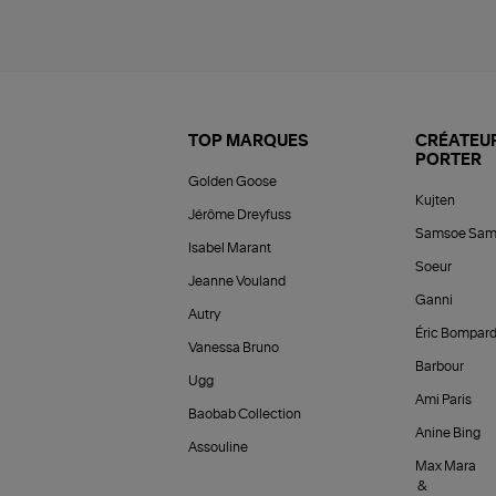
TOP MARQUES
CRÉATEUR
PORTER
Golden Goose
Kujten
Jérôme Dreyfuss
Samsoe Sam
Isabel Marant
Soeur
Jeanne Vouland
Ganni
Autry
Éric Bompar
Vanessa Bruno
Barbour
Ugg
Ami Paris
Baobab Collection
Anine Bing
Assouline
Max Mara
&