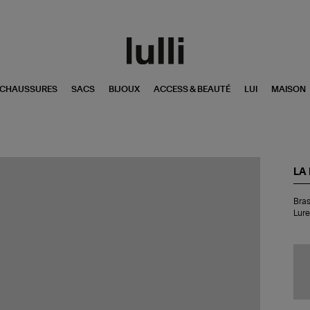
CHAUSSURES
SACS
BIJOUX
ACCESS & BEAUTÉ
LUI
MAISON
LA
Bra
Bras
Geo
Lure
Mo
Am
Go
Lur