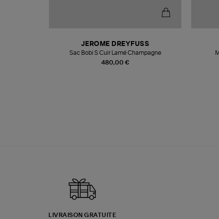
N
JEROME DREYFUSS
te
Sac Bobi S Cuir Lamé Champagne
M
480,00 €
LIVRAISON GRATUITE