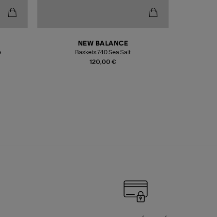
NEW BALANCE
e
Baskets 740 Sea Salt
Veste
120,00 €