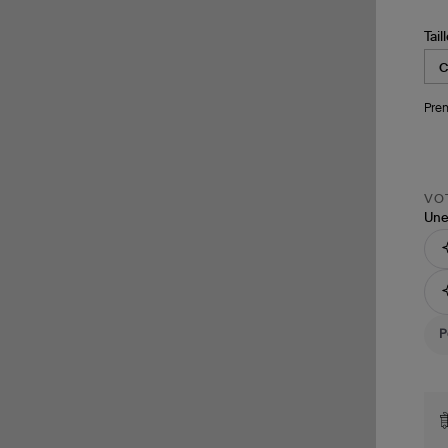
Tail
Pren
VOT
Une