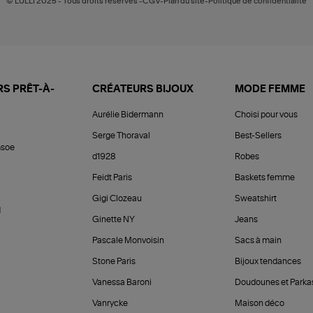
© LULLI 2025 - Tous droits réservés -CGV-Plan du site-Politique de confidentialité
S PRÊT-À-
CRÉATEURS BIJOUX
MODE FEMME
Aurélie Bidermann
Choisi pour vous
Serge Thoraval
Best-Sellers
soe
d1928
Robes
Feidt Paris
Baskets femme
Gigi Clozeau
Sweatshirt
d
Ginette NY
Jeans
Pascale Monvoisin
Sacs à main
Stone Paris
Bijoux tendances
Vanessa Baroni
Doudounes et Parka
Vanrycke
Maison déco