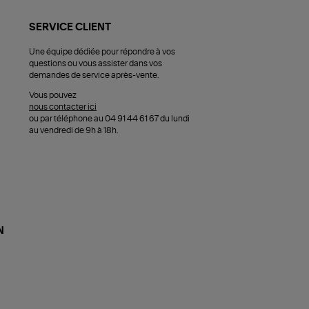
SERVICE CLIENT
Une équipe dédiée pour répondre à vos
questions ou vous assister dans vos
demandes de service après-vente.
Vous pouvez
nous contacter ici
ou par téléphone au 04 91 44 61 67 du lundi
au vendredi de 9h à 18h.
N