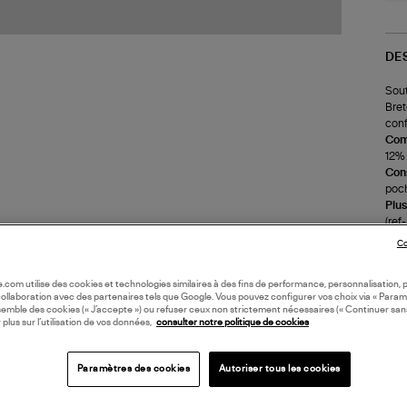
DE
Sout
Bret
conf
Com
12% 
Cons
poch
Plus
(re
Co
LI
oile.com utilise des cookies et technologies similaires à des fins de performance, personnalisation, p
collaboration avec des partenaires tels que Google. Vous pouvez configurer vos choix via « Param
semble des cookies (« J’accepte ») ou refuser ceux non strictement nécessaires (« Continuer san
DI
 plus sur l’utilisation de vos données,
consulter notre politique de cookies
Coll
Paramètres des cookies
Autoriser tous les cookies