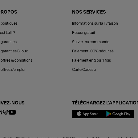
PROPOS
NOS SERVICES
 boutiques
Informations sur la livraison
est Lulli ?
Retour gratuit
 garanties
Suivre ma commande
 garanties Bijoux
Paiement 100% sécurisé
 offres & conditions
Paiement en 3 ou 4 fois
offres d'emploi
Carte Cadeau
IVEZ-NOUS
TÉLÉCHARGEZ L'APPLICATIO