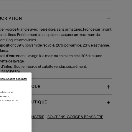
SCRIPTION
ien-gorge triangle avec liseré doré, sans armatures. Fronce sur l'avant.
elles fines. Entièrement élastiqué pour assurer un maximum de
ort. Coques amovibles.
position :
39% polyamide recyclé, 26% polyamide, 23% élasthanne,
lurex.
eil d'entretien :
Lavage à la main ou en machine à 30° dans une
ette de lavage.
 d'infos :
Soutien-gorge et culotte vendus séparément.
f-JBMGE650)
ntinuer sans accepter
VRAISON ET RETOUR
ublicité et
étrer »,
s accepter »).
SPONIBILITÉ BOUTIQUE
LINGERIE
-
SOUTIENS-GORGE & BRASSIÈRE
ections similaires :