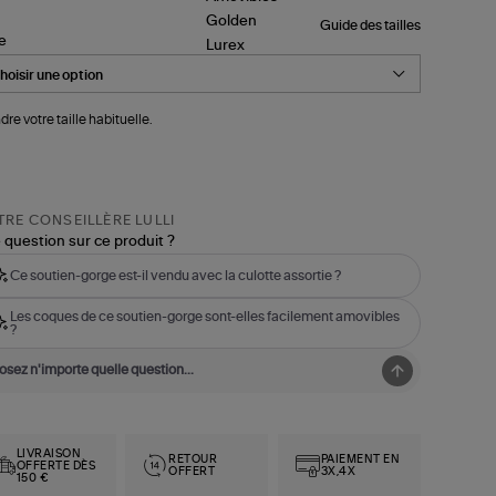
Guide des tailles
le
dre votre taille habituelle.
RE CONSEILLÈRE LULLI
 question sur ce produit ?
Ce soutien-gorge est-il vendu avec la culotte assortie ?
Les coques de ce soutien-gorge sont-elles facilement amovibles
?
LIVRAISON
RETOUR
PAIEMENT EN
OFFERTE DÈS
OFFERT
3X,4X
150 €