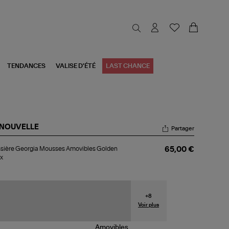
TENDANCES
VALISE D'ÉTÉ
LAST CHANCE
 NOUVELLE
Partager
ssière
sière Georgia Mousses Amovibles Golden
65,00 €
rgia
x
usses
ovibles
lden
ex
+
8
Voir plus