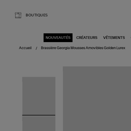
Aller au contenu principal
BOUTIQUES
NOUVEAUTÉS
CRÉATEURS
VÊTEMENTS
Accueil
Brassière Georgia Mousses Amovibles Golden Lurex