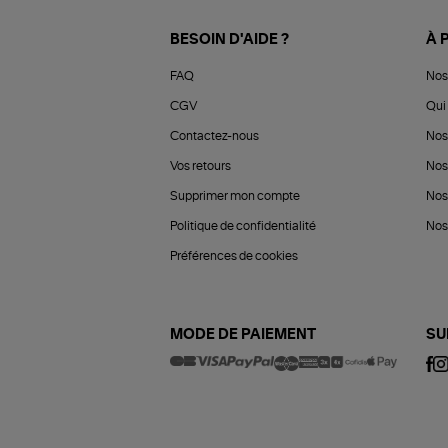
BESOIN D'AIDE ?
À 
FAQ
Nos
CGV
Qui 
Contactez-nous
Nos
Vos retours
Nos
Supprimer mon compte
Nos
Politique de confidentialité
Nos 
Préférences de cookies
MODE DE PAIEMENT
SU