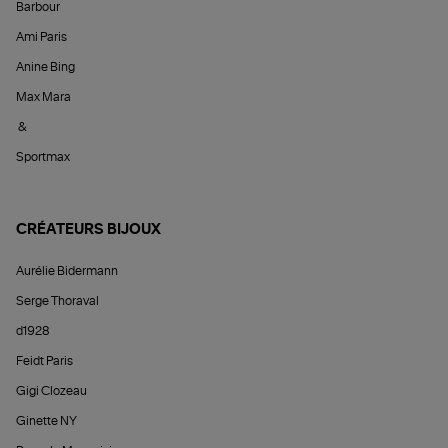
Barbour
Ami Paris
Anine Bing
Max Mara
&
Sportmax
CRÉATEURS BIJOUX
Aurélie Bidermann
Serge Thoraval
d1928
Feidt Paris
Gigi Clozeau
Ginette NY