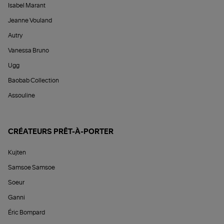
Isabel Marant
Jeanne Vouland
Autry
Vanessa Bruno
Ugg
Baobab Collection
Assouline
CRÉATEURS PRÊT-À-PORTER
Kujten
Samsoe Samsoe
Soeur
Ganni
Éric Bompard