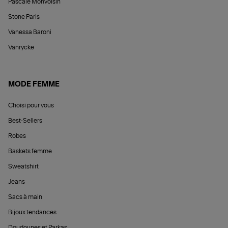
Pascale Monvoisin
Stone Paris
Vanessa Baroni
Vanrycke
MODE FEMME
Choisi pour vous
Best-Sellers
Robes
Baskets femme
Sweatshirt
Jeans
Sacs à main
Bijoux tendances
Doudounes et Parkas