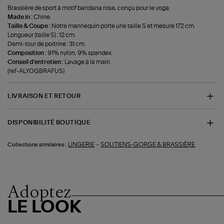
Brassière de sport à motif bandana rose, conçu pour le yoga.
Made in :
Chine.
Taille & Coupe :
Notre mannequin porte une taille S et mesure 172 cm.
Longueur (taille S) : 12 cm.
Demi-tour de poitrine : 31 cm.
Composition :
91% nylon, 9% spandex.
Conseil d'entretien :
Lavage à la main.
(ref-ALYOGBRAFUS)
LIVRAISON ET RETOUR
DISPONIBILITÉ BOUTIQUE
-
LINGERIE
SOUTIENS-GORGE & BRASSIÈRE
Collections similaires :
Adoptez
LE LOOK