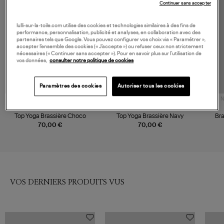
Continuer sans accepter
lulli-sur-la-toile.com utilise des cookies et technologies similaires à des fins de
performance, personnalisation, publicité et analyses, en collaboration avec des
partenaires tels que Google. Vous pouvez configurer vos choix via « Paramétrer »,
accepter l’ensemble des cookies (« J’accepte ») ou refuser ceux non strictement
nécessaires (« Continuer sans accepter »). Pour en savoir plus sur l’utilisation de
vos données,
consulter notre politique de cookies
Paramètres des cookies
Autoriser tous les cookies
N
ARIZONA LOVE
ARIZONA LOVE
Top Yoga Brassière Choco
Top Yoga Brassière Navy
Br
A
70,00 €
70,00 €
VOS DERNIERS PRODUITS VUS