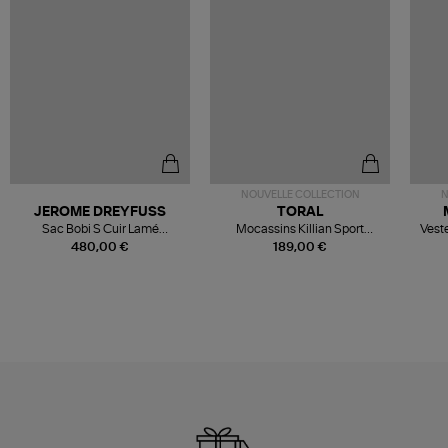
NOUVELLE COLLECTION
N
JEROME DREYFUSS
TORAL
Sac Bobi S Cuir Lamé
Mocassins Killian Sport
Veste
Champagne
Mousse
480,00 €
189,00 €