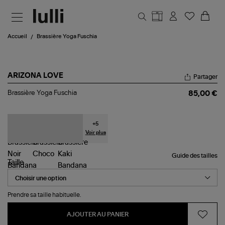
Aller au contenu principal
Accueil
Brassière Yoga Fuschia
ARIZONA LOVE
Partager
Brassière
Brassière Yoga Fuschia
85,00 €
Yoga
Fuschia
+
5
Voir plus
Guide des tailles
Taille
Prendre sa taille habituelle.
AJOUTER AU PANIER