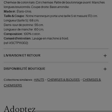
Chemise de coton kaki. Col chemise. Patte de boutonnage avant. Manches
longues boutonnés. Coupe droite. Base arrondie.
Made in :
États-Unis.
Taille & Coupe :
Notre mannequin porte une taille S et mesure 172 cm.
Longueur (taille S) : 68 cm.
Demi-tour de poitrine : 55 cm.
Longueur de manche : 60 cm.
Composition :
100% coton.
Conseil d'entretien :
Lavage en machine à froid.
(ref-X5CTP111302)
LIVRAISON ET RETOUR
DISPONIBILITÉ BOUTIQUE
-
-
HAUTS
CHEMISES & BLOUSES
CHEMISES &
Collections similaires :
CHEMISIERS
Adoptez