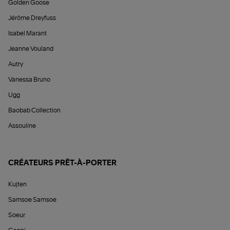
Golden Goose
Jérôme Dreyfuss
Isabel Marant
Jeanne Vouland
Autry
Vanessa Bruno
Ugg
Baobab Collection
Assouline
CRÉATEURS PRÊT-À-PORTER
Kujten
Samsoe Samsoe
Soeur