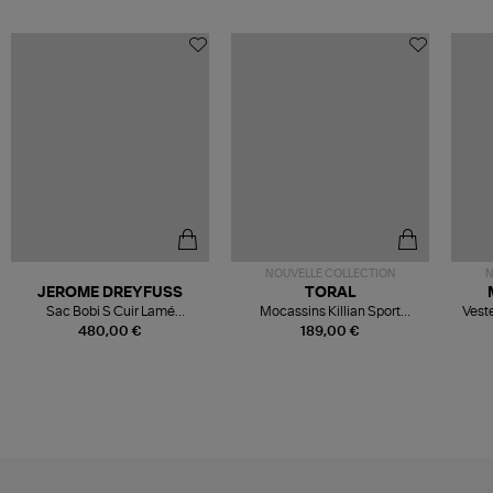
NOUVELLE COLLECTION
N
JEROME DREYFUSS
TORAL
Sac Bobi S Cuir Lamé
Mocassins Killian Sport
Veste
Champagne
Mousse
480,00 €
189,00 €