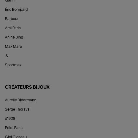
Ganni
Éric Bompard
Barbour
Ami Paris
Anine Bing
Max Mara
&
Sportmax
CRÉATEURS BIJOUX
Aurélie Bidermann
Serge Thoraval
d1928
Feidt Paris
Gigi Clozeau