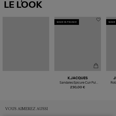
LE LOOK
MADE IN FRANCE
MADE 
K.JACQUES
J
Sandales Epicure Cuir Pul
Rob
Naturel
230,00 €
VOUS AIMEREZ AUSSI