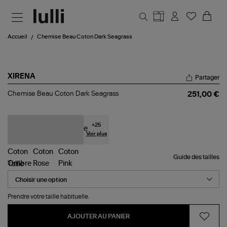
Aller au contenu principal
Accueil
Chemise Beau Coton Dark Seagrass
XIRENA
Partager
Chemise
Chemise Beau Coton Dark Seagrass
251,00 €
Beau
Coton
Dark
Seagrass
+
25
Voir plus
Guide des tailles
Taille
Prendre votre taille habituelle.
AJOUTER AU PANIER