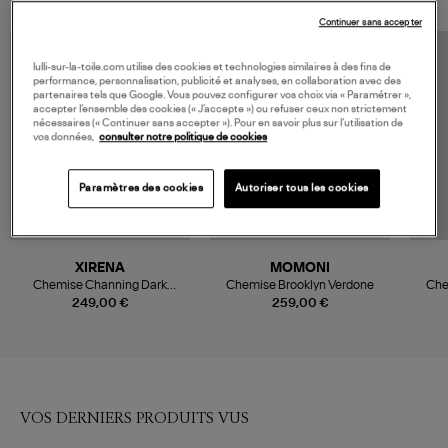
Continuer sans accepter
lulli-sur-la-toile.com utilise des cookies et technologies similaires à des fins de
performance, personnalisation, publicité et analyses, en collaboration avec des
partenaires tels que Google. Vous pouvez configurer vos choix via « Paramétrer »,
accepter l’ensemble des cookies (« J’accepte ») ou refuser ceux non strictement
nécessaires (« Continuer sans accepter »). Pour en savoir plus sur l’utilisation de
vos données,
consulter notre politique de cookies
Paramètres des cookies
Autoriser tous les cookies
XIRENA
MOMONI
Chemise Channing Dark
Chemise Brooklyn Verdone
Che
Seagrass
249,00 €
259,00 €
VOS DERNIERS PRODUITS VUS