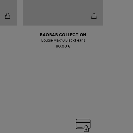
BAOBAB COLLECTION
Bougie Max 10 Black Pearls
Paréo Fou
90,00 €