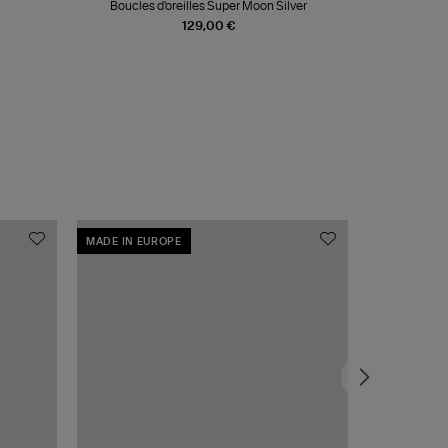
Boucles d'oreilles Super Moon Silver
Chauss
129,00 €
MADE IN EUROPE
MADE IN EU