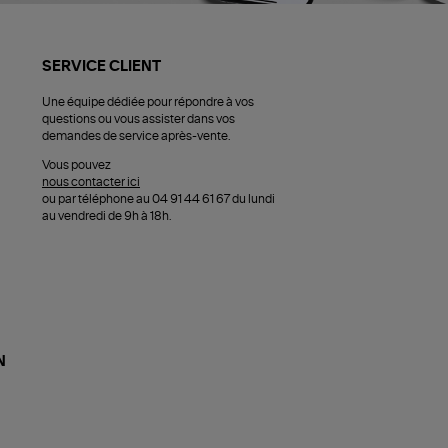
SERVICE CLIENT
Une équipe dédiée pour répondre à vos
questions ou vous assister dans vos
demandes de service après-vente.
Vous pouvez
nous contacter ici
ou par téléphone au 04 91 44 61 67 du lundi
au vendredi de 9h à 18h.
N