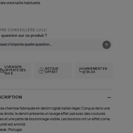
dre votre taille habituelle.
RE CONSEILLÈRE LULLI
 question sur ce produit ?
LIVRAISON
RETOUR
PAIEMENT EN
OFFERTE DÈS
OFFERT
3X,4X
150 €
SCRIPTION
se chemise fabriquée en denim rigide italien léger. Conçue dans une
e droite, le denim présente un lavage effet usé avec des coutures
res et une patte de boutonnage visible. Les boutons ont un effet corne,
ourlet est arrondi.
 in :
Portugal.