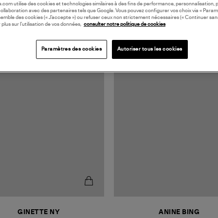
oile.com utilise des cookies et technologies similaires à des fins de performance, personnalisation, p
collaboration avec des partenaires tels que Google. Vous pouvez configurer vos choix via « Param
semble des cookies (« J’accepte ») ou refuser ceux non strictement nécessaires (« Continuer san
 plus sur l’utilisation de vos données,
consulter notre politique de cookies
Paramètres des cookies
Autoriser tous les cookies
MADE IN EUROPE
GINETTE NY
ANINE BING