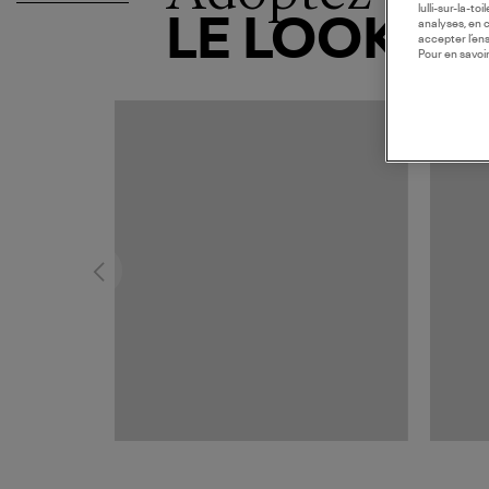
lulli-sur-la-t
LE LOOK
analyses, en 
accepter l’en
Pour en savoir