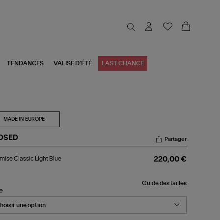
TENDANCES
VALISE D'ÉTÉ
LAST CHANCE
MADE IN EUROPE
OSED
Partager
emise
ise Classic Light Blue
220,00 €
ssic
ht
e
Guide des tailles
le