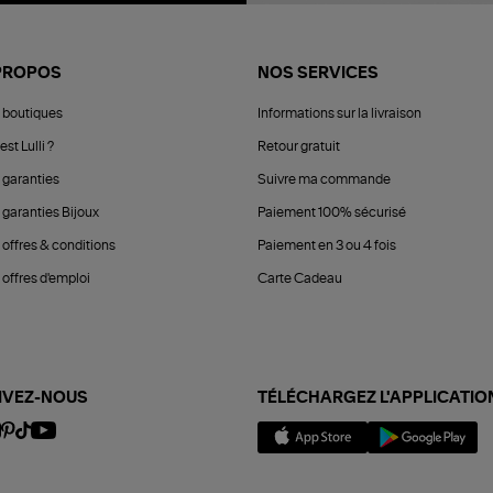
PROPOS
NOS SERVICES
 boutiques
Informations sur la livraison
est Lulli ?
Retour gratuit
 garanties
Suivre ma commande
 garanties Bijoux
Paiement 100% sécurisé
 offres & conditions
Paiement en 3 ou 4 fois
offres d'emploi
Carte Cadeau
IVEZ-NOUS
TÉLÉCHARGEZ L'APPLICATIO