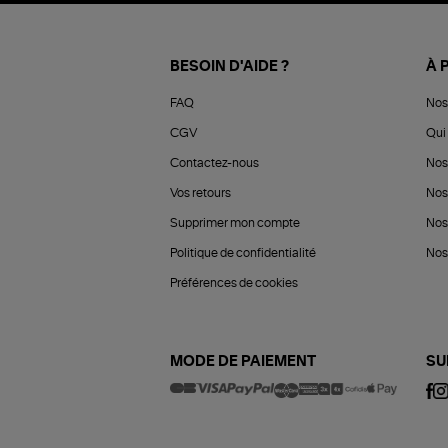
BESOIN D'AIDE ?
À 
FAQ
Nos
CGV
Qui 
Contactez-nous
Nos
Vos retours
Nos
Supprimer mon compte
Nos
Politique de confidentialité
Nos 
Préférences de cookies
MODE DE PAIEMENT
SU