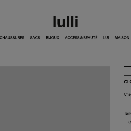
CHAUSSURES
SACS
BIJOUX
ACCESS & BEAUTÉ
LUI
MAISON
CL
Ch
Chem
Cla
Lig
Blu
Tail