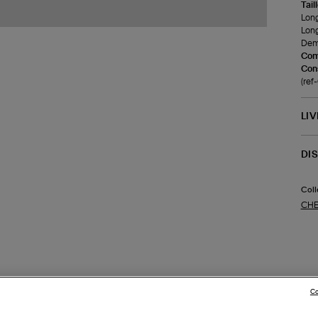
Tail
Long
Long
Demi
Com
Cons
(re
LI
DI
Coll
CHE
Co