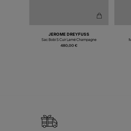
T
JEROME DREYFUSS
k
Sac Bobi S Cuir Lamé Champagne
M
480,00 €