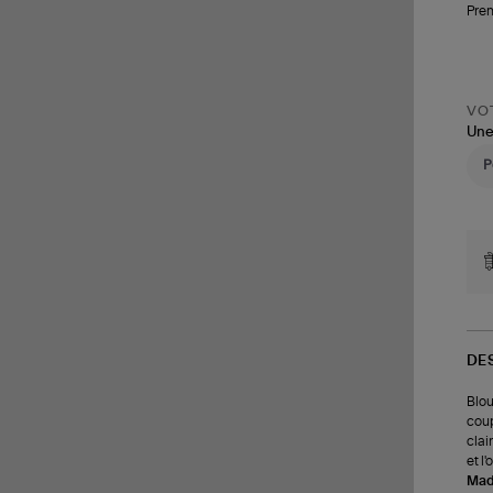
Pren
VOT
Une
DE
Blou
coup
clai
et l'
Made