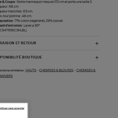
le & Coupe :
Notre mannequin mesure 172 cm et porte une taille S.
ueur : 68 cm.
ueur manches : 63 cm.
-tour poitrine : 48 cm.
position :
71% coton (régénéré), 29% lyocell.
eil d'entretien :
Laver a 30°.
f-C9471516C3HLBL)
VRAISON ET RETOUR
SPONIBILITÉ BOUTIQUE
HAUTS
-
CHEMISES & BLOUSES
-
CHEMISES &
ections similaires :
MISIERS
ntinuer sans accepter