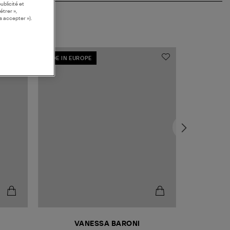
ublicité et
étrer »,
s accepter »).
MADE IN EUROPE
VANESSA BARONI