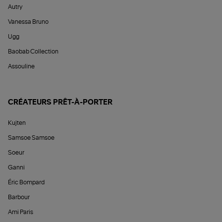
Autry
Vanessa Bruno
Ugg
Baobab Collection
Assouline
CRÉATEURS PRÊT-À-PORTER
Kujten
Samsoe Samsoe
Soeur
Ganni
Éric Bompard
Barbour
Ami Paris