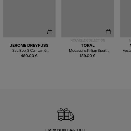
NOUVELLE COLLECTION
N
JEROME DREYFUSS
TORAL
Sac Bobi S Cuir Lamé
Mocassins Killian Sport
Veste
Champagne
Mousse
480,00 €
189,00 €
LIVRAISON GRATUITE