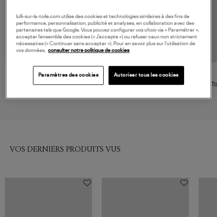
lulli-sur-la-toile.com utilise des cookies et technologies similaires à des fins de
performance, personnalisation, publicité et analyses, en collaboration avec des
partenaires tels que Google. Vous pouvez configurer vos choix via « Paramétrer »,
accepter l’ensemble des cookies (« J’accepte ») ou refuser ceux non strictement
nécessaires (« Continuer sans accepter »). Pour en savoir plus sur l’utilisation de
vos données,
consulter notre politique de cookies
Paramètres des cookies
Autoriser tous les cookies
RAILS
GANNI
Chemise Charli Bluebell
Chemise Stretch Cotton Peter
To
Carnations
Pan Collar Bright Blanc
178,00 €
200,00 €
VOS DERNIERS PRODUITS VUS