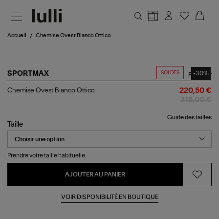
Aller au contenu principal
Accueil
Chemise Ovest Bianco Ottico
SOLDES
-30%
SPORTMAX
Partager
Chemise
Chemise Ovest Bianco Ottico
220,50 €
Ovest
315,00 €
Bianco
Ottico
Guide des tailles
Taille
Prendre votre taille habituelle.
AJOUTER AU PANIER
VOIR DISPONIBILITÉ EN BOUTIQUE