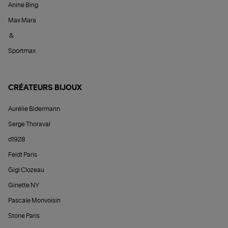
Anine Bing
Max Mara
&
Sportmax
CRÉATEURS BIJOUX
Aurélie Bidermann
Serge Thoraval
d1928
Feidt Paris
Gigi Clozeau
Ginette NY
Pascale Monvoisin
Stone Paris