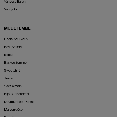
Vanessa Baroni
Vanrycke
MODE FEMME
Choisi pour vous
Best-Sellers
Robes
Baskets femme
Sweatshirt
Jeans
Sacs à main
Bijoux tendances
Doudounes et Parkas
Maison déco