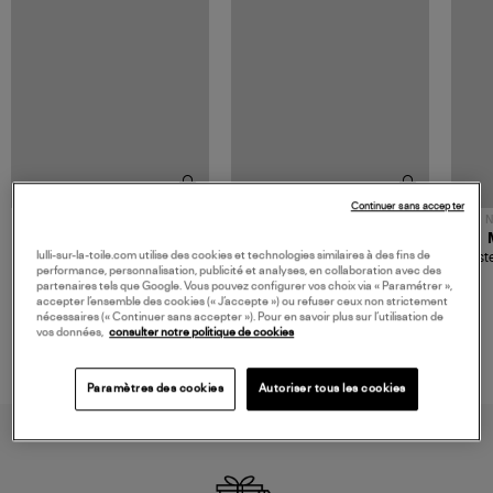
Continuer sans accepter
NOUVELLE COLLECTION
N
JEROME DREYFUSS
TORAL
lulli-sur-la-toile.com utilise des cookies et technologies similaires à des fins de
Sac Bobi S Cuir Lamé
Mocassins Killian Sport
Veste
performance, personnalisation, publicité et analyses, en collaboration avec des
Champagne
Mousse
480,00 €
189,00 €
partenaires tels que Google. Vous pouvez configurer vos choix via « Paramétrer »,
accepter l’ensemble des cookies (« J’accepte ») ou refuser ceux non strictement
nécessaires (« Continuer sans accepter »). Pour en savoir plus sur l’utilisation de
vos données,
consulter notre politique de cookies
Paramètres des cookies
Autoriser tous les cookies