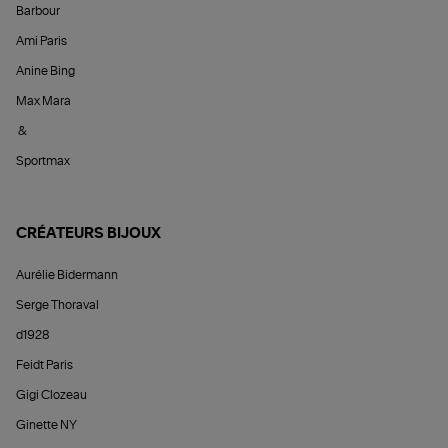
Barbour
Ami Paris
Anine Bing
Max Mara
&
Sportmax
CRÉATEURS BIJOUX
Aurélie Bidermann
Serge Thoraval
d1928
Feidt Paris
Gigi Clozeau
Ginette NY