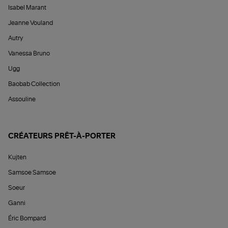
Isabel Marant
Jeanne Vouland
Autry
Vanessa Bruno
Ugg
Baobab Collection
Assouline
CRÉATEURS PRÊT-À-PORTER
Kujten
Samsoe Samsoe
Soeur
Ganni
Éric Bompard