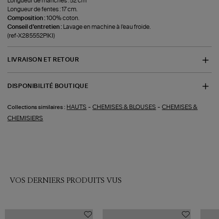
Longueur de manches : 52 cm
Longueur de fentes : 17 cm.
Composition :
100% coton.
Conseil d'entretien :
Lavage en machine à l'eau froide.
(ref-X285552PIKI)
LIVRAISON ET RETOUR
DISPONIBILITÉ BOUTIQUE
-
-
HAUTS
CHEMISES & BLOUSES
CHEMISES &
Collections similaires :
CHEMISIERS
VOS DERNIERS PRODUITS VUS