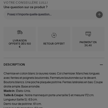
VOTRE CONSEILLÈRE LULLI
Une question sur ce produit ?
LIVRAISON
PAIEMENT EN
OFFERTE DÈS 150
RETOUR OFFERT
3X,4X
€
DESCRIPTION
Chemise en coton blanc à rayures roses. Col chemisier. Manches longues
avec fentes et poignets boutonnés. Fermeture boutonnée sur le devant.
Boutons blancs. Une poche plaquée poitrine. Fentes latérales en bas. Coupe
droite ample. Base arrondie.
Made in :
États-Unis.
Taille & Coupe :
Notre mannequin porte une taille S et mesure 172 cm.
Longueur (taille S) : 63 cm.
Demi-tour de poitrine : 61 cm.