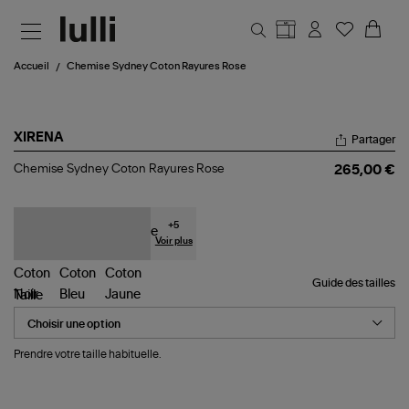
Aller au contenu principal
Accueil
Chemise Sydney Coton Rayures Rose
XIRENA
Partager
Chemise
Chemise Sydney Coton Rayures Rose
265,00 €
Sydney
Coton
Rayures
Rose
+
5
Voir plus
Guide des tailles
Taille
Prendre votre taille habituelle.