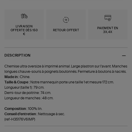
LIVRAISON
PAIEMENT EN
OFFERTE DÈS 150
RETOUR OFFERT
3X,4X
€
DESCRIPTION
Chemise ultra oversize à imprimé animal. Large plastron sur l'avant. Manches
longues chauve-souris à poignets boutonnés. Fermeture à boutons à nacrés.
Made in :
Chine.
Taille & Coupe :
Notre mannequin porte une taille 1 et mesure 172 cm.
Longueur (taille 1) : 79 cm.
Demi-tour de poitrine : 74 cm.
Longueur de manches : 48 cm.
Composition :
100% lin.
Conseil d'entretien :
Nettoyage à sec.
(ref-H35176V6IMP)