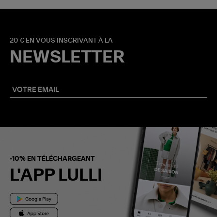
20 € EN VOUS INSCRIVANT À LA
NEWSLETTER
-10% EN TÉLÉCHARGEANT
L'APP LULLI