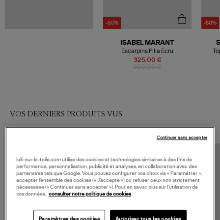
-50%
-50%
ISABEL MARANT
Escarpins Pilia Écru
To
325,00 €
650,00 €
VOS DERNIERS PRODUITS VUS
Continuer sans accepter
lulli-sur-la-toile.com utilise des cookies et technologies similaires à des fins de
performance, personnalisation, publicité et analyses, en collaboration avec des
partenaires tels que Google. Vous pouvez configurer vos choix via « Paramétrer »,
accepter l’ensemble des cookies (« J’accepte ») ou refuser ceux non strictement
nécessaires (« Continuer sans accepter »). Pour en savoir plus sur l’utilisation de
vos données,
consulter notre politique de cookies
Paramètres des cookies
Autoriser tous les cookies