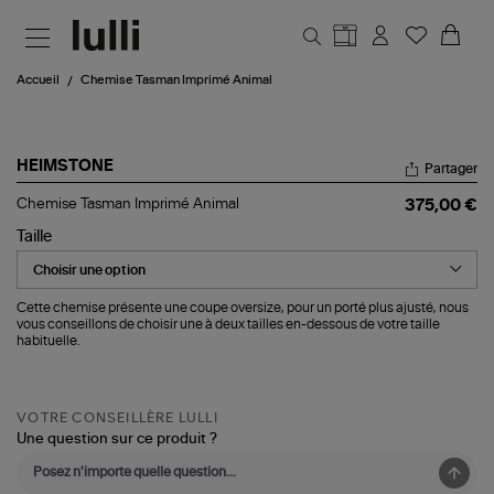
Aller au contenu principal
Accueil
Chemise Tasman Imprimé Animal
HEIMSTONE
Partager
Chemise
Chemise Tasman Imprimé Animal
375,00 €
Tasman
Imprimé
Taille
Animal
Cette chemise présente une coupe oversize, pour un porté plus ajusté, nous
vous conseillons de choisir une à deux tailles en-dessous de votre taille
habituelle.
VOTRE CONSEILLÈRE LULLI
Une question sur ce produit ?