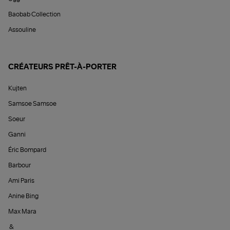
Baobab Collection
Assouline
CRÉATEURS PRÊT-À-PORTER
Kujten
Samsoe Samsoe
Soeur
Ganni
Éric Bompard
Barbour
Ami Paris
Anine Bing
Max Mara
&