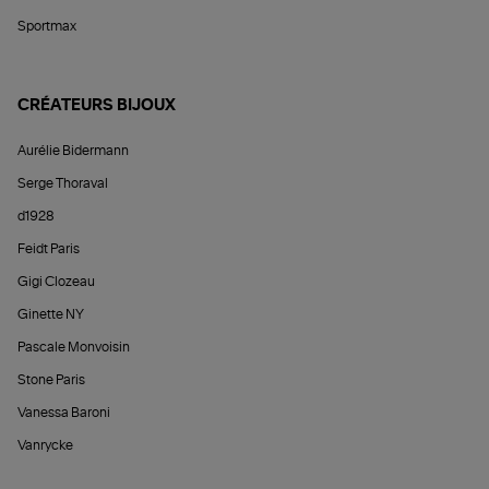
Sportmax
CRÉATEURS BIJOUX
Aurélie Bidermann
Serge Thoraval
d1928
Feidt Paris
Gigi Clozeau
Ginette NY
Pascale Monvoisin
Stone Paris
Vanessa Baroni
Vanrycke