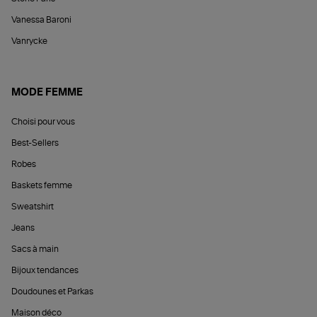
Vanessa Baroni
Vanrycke
MODE FEMME
Choisi pour vous
Best-Sellers
Robes
Baskets femme
Sweatshirt
Jeans
Sacs à main
Bijoux tendances
Doudounes et Parkas
Maison déco