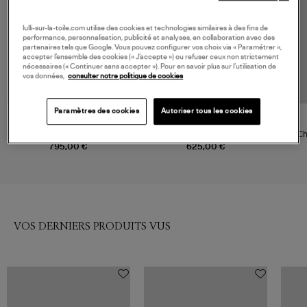
lulli-sur-la-toile.com utilise des cookies et technologies similaires à des fins de
performance, personnalisation, publicité et analyses, en collaboration avec des
partenaires tels que Google. Vous pouvez configurer vos choix via « Paramétrer »,
accepter l’ensemble des cookies (« J’accepte ») ou refuser ceux non strictement
nécessaires (« Continuer sans accepter »). Pour en savoir plus sur l’utilisation de
vos données,
consulter notre politique de cookies
Paramètres des cookies
Autoriser tous les cookies
NOUVELLE COLLECTION
ZIMMERMANN
ZIMMERMANN
Chemise Denim Applique Bay
Chemise Harbour Blue
Ch
Blue
795,00 €
625,00 €
VOS DERNIERS PRODUITS VUS