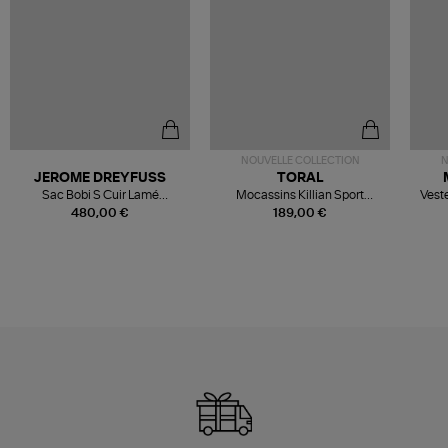
NOUVELLE COLLECTION
N
JEROME DREYFUSS
TORAL
Sac Bobi S Cuir Lamé
Mocassins Killian Sport
Veste
Champagne
Mousse
480,00 €
189,00 €