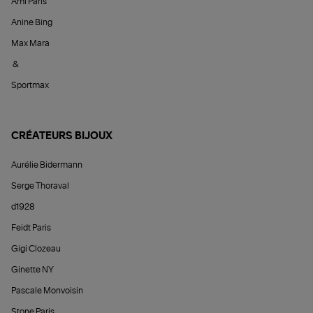
Ami Paris
Anine Bing
Max Mara
&
Sportmax
CRÉATEURS BIJOUX
Aurélie Bidermann
Serge Thoraval
d1928
Feidt Paris
Gigi Clozeau
Ginette NY
Pascale Monvoisin
Stone Paris