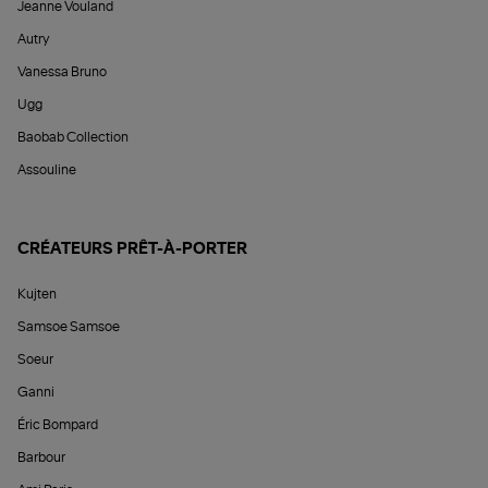
Jeanne Vouland
Autry
Vanessa Bruno
Ugg
Baobab Collection
Assouline
CRÉATEURS PRÊT-À-PORTER
Kujten
Samsoe Samsoe
Soeur
Ganni
Éric Bompard
Barbour