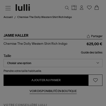
Aller au contenu principal
Accueil
Chemise The Dolly Western Shirt Rich Indigo
JAMIE HALLER
Partager
Chemise
Chemise The Dolly Western Shirt Rich Indigo
625,00 €
The
Dolly
Guide des tailles
Western
Taille
Shirt
Rich
Indigo
Prendre votre taille habituelle.
AJOUTER AU PANIER
VOIR DISPONIBILITÉ EN BOUTIQUE
VOTRE CONSEILLÈRE LULLI