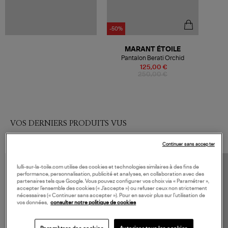
-50%
MARANT ÉTOILE
Pantalon Berati Orchid
125,00 €
250,00 €
VOS DERNIERS PRODUITS VUS
Continuer sans accepter
lulli-sur-la-toile.com utilise des cookies et technologies similaires à des fins de
performance, personnalisation, publicité et analyses, en collaboration avec des
partenaires tels que Google. Vous pouvez configurer vos choix via « Paramétrer »,
accepter l’ensemble des cookies (« J’accepte ») ou refuser ceux non strictement
nécessaires (« Continuer sans accepter »). Pour en savoir plus sur l’utilisation de
vos données,
consulter notre politique de cookies