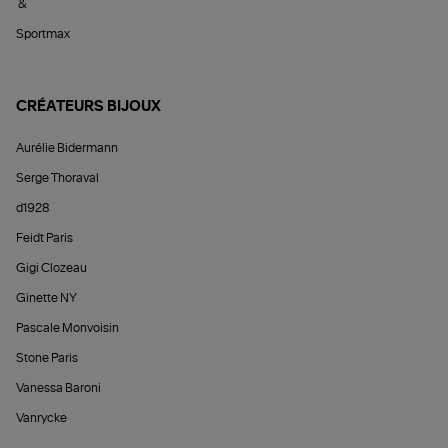
&
Sportmax
CRÉATEURS BIJOUX
Aurélie Bidermann
Serge Thoraval
d1928
Feidt Paris
Gigi Clozeau
Ginette NY
Pascale Monvoisin
Stone Paris
Vanessa Baroni
Vanrycke