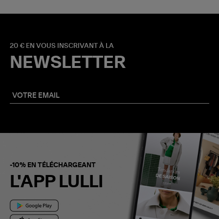
20 € EN VOUS INSCRIVANT À LA
NEWSLETTER
-10% EN TÉLÉCHARGEANT
L'APP LULLI