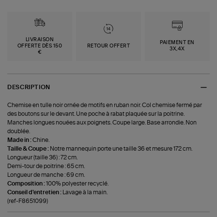
LIVRAISON
PAIEMENT EN
OFFERTE DÈS 150
RETOUR OFFERT
3X,4X
€
DESCRIPTION
Chemise en tulle noir ornée de motifs en ruban noir. Col chemise fermé par
des boutons sur le devant. Une poche à rabat plaquée sur la poitrine.
Manches longues nouées aux poignets. Coupe large. Base arrondie. Non
doublée.
Made in :
Chine.
Taille & Coupe :
Notre mannequin porte une taille 36 et mesure 172 cm.
Longueur (taille 36) : 72 cm.
Demi-tour de poitrine : 65 cm.
Longueur de manche : 69 cm.
Composition :
100% polyester recyclé.
Conseil d'entretien :
Lavage à la main.
(ref-F8651099)