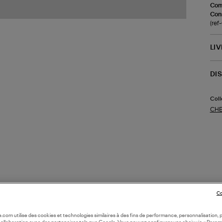
Com
Cons
(re
LI
DI
Coll
CHE
Co
oile.com utilise des cookies et technologies similaires à des fins de performance, personnalisation, p