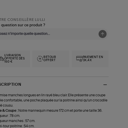
RE CONSEILLÈRE LULLI
 question sur ce produit ?
LIVRAISON
RETOUR
PAIEMENT EN
OFFERTE DÈS
OFFERT
3X,4X
150 €
SCRIPTION
ise manches longues en lin rayé bleu clair. Elle présente une coupe
e confortable, une poche plaquée sur la poitrine ainsi qu'un crocodile
é cousu.
le & Coupe :
Notre mannequin mesure 172 cm et porte une taille 36.
ueur : 78 cm.
ueur manches : 57 cm.
-tour poitrine : 54 cm.