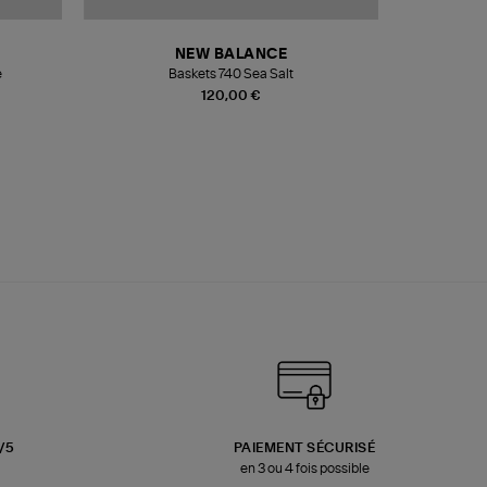
NEW BALANCE
e
Baskets 740 Sea Salt
Veste
120,00 €
3/5
PAIEMENT SÉCURISÉ
en 3 ou 4 fois possible