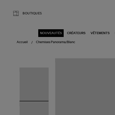
Aller au contenu principal
BOUTIQUES
NOUVEAUTÉS
CRÉATEURS
VÊTEMENTS
Accueil
Chemises Panorama/Blanc