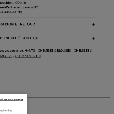
position :
100% lin.
eil d'entretien :
Laver a 30°
f-CF005400E7B)
VRAISON ET RETOUR
SPONIBILITÉ BOUTIQUE
HAUTS
-
CHEMISES & BLOUSES
-
CHEMISES &
ections similaires :
MISIERS
-
CHEMISES EN LIN
ntinuer sans accepter
ublicité et