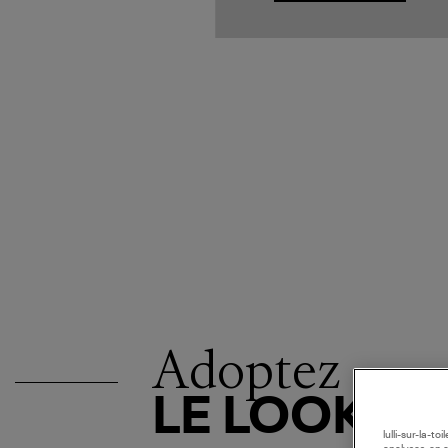
Adoptez
LE LOOK
lulli-sur-la-t