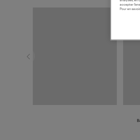
analyses, en 
accepter l’en
Pour en savoir
B