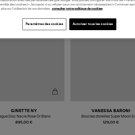
collaboration avec des partenaires tels que Google. Vous pouvez configurer vos choix via « Param
semble des cookies (« J’accepte ») ou refuser ceux non strictement nécessaires (« Continuer san
 plus sur l’utilisation de vos données,
consulter notre politique de cookies
MADE IN EUROPE
Paramètres des cookies
Autoriser tous les cookies
GINETTE NY
VANESSA BARONI
ague Disc Nacre Rose Or Blanc
Boucles d'oreilles Super Moon Si
895,00 €
129,00 €