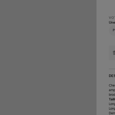
VOT
Une
DE
Chem
ampl
brod
Tail
Long
Long
Demi