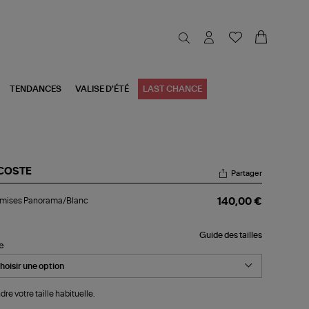
TENDANCES
VALISE D'ÉTÉ
LAST CHANCE
COSTE
Partager
emises
mises Panorama/Blanc
140,00 €
norama/Blanc
Guide des tailles
le
dre votre taille habituelle.