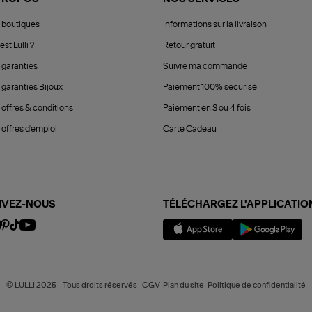
 boutiques
Informations sur la livraison
est Lulli ?
Retour gratuit
 garanties
Suivre ma commande
 garanties Bijoux
Paiement 100% sécurisé
 offres & conditions
Paiement en 3 ou 4 fois
offres d'emploi
Carte Cadeau
IVEZ-NOUS
TÉLÉCHARGEZ L'APPLICATIO
© LULLI 2025 - Tous droits réservés -CGV-Plan du site-Politique de confidentialité