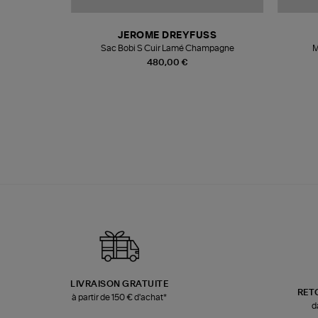
N
JEROME DREYFUSS
te
Sac Bobi S Cuir Lamé Champagne
M
480,00 €
LIVRAISON GRATUITE
RET
à partir de 150 € d'achat*
d