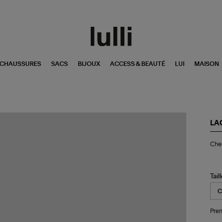
CHAUSSURES
SACS
BIJOUX
ACCESS & BEAUTÉ
LUI
MAISON
LA
Ch
Che
Pa
Tail
Pren