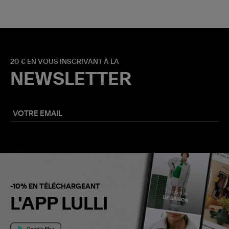
20 € EN VOUS INSCRIVANT À LA
NEWSLETTER
-10% EN TÉLÉCHARGEANT
L'APP LULLI