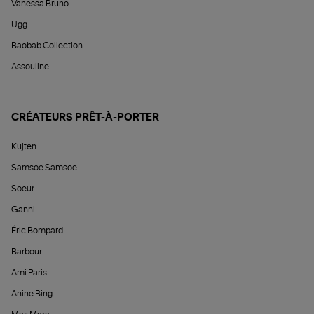
Vanessa Bruno
Ugg
Baobab Collection
Assouline
CRÉATEURS PRÊT-À-PORTER
Kujten
Samsoe Samsoe
Soeur
Ganni
Éric Bompard
Barbour
Ami Paris
Anine Bing