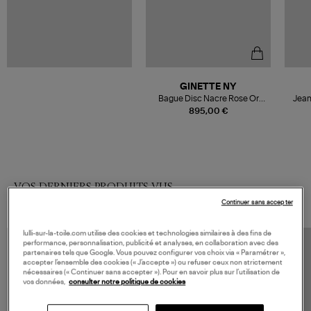
GINETTE NY
Bague Disc Nacre Rose Or
Jean
Blanc
895,00 €
VOS DERNIERS PRODUITS VUS
Continuer sans accepter
lulli-sur-la-toile.com utilise des cookies et technologies similaires à des fins de
performance, personnalisation, publicité et analyses, en collaboration avec des
partenaires tels que Google. Vous pouvez configurer vos choix via « Paramétrer »,
accepter l’ensemble des cookies (« J’accepte ») ou refuser ceux non strictement
nécessaires (« Continuer sans accepter »). Pour en savoir plus sur l’utilisation de
vos données,
consulter notre politique de cookies