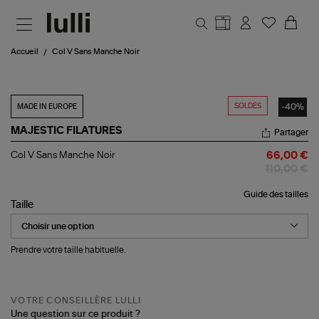
Aller au contenu principal
Accueil
Col V Sans Manche Noir
SOLDES
-40%
MADE IN EUROPE
MAJESTIC FILATURES
Partager
Col
Col V Sans Manche Noir
66,00 €
V
110,00 €
Sans
Manche
Guide des tailles
Noir
Taille
Prendre votre taille habituelle.
VOTRE CONSEILLÈRE LULLI
Une question sur ce produit ?