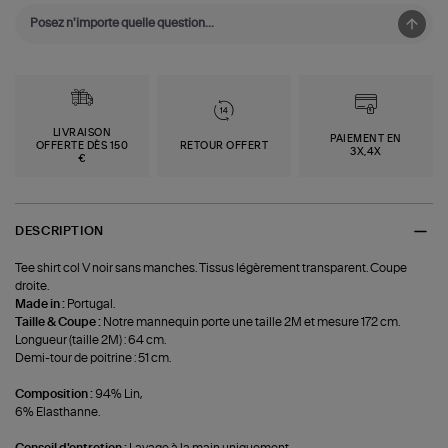
LIVRAISON
PAIEMENT EN
OFFERTE DÈS 150
RETOUR OFFERT
3X,4X
€
DESCRIPTION
Tee shirt col V noir sans manches. Tissus légèrement transparent. Coupe
droite.
Made in :
Portugal.
Taille & Coupe :
Notre mannequin porte une taille 2M et mesure 172 cm.
Longueur (taille 2M) : 64 cm.
Demi-tour de poitrine : 51 cm.
Composition :
94% Lin,
6% Elasthanne.
Conseil d'entretien :
Lavage à la main uniquement.