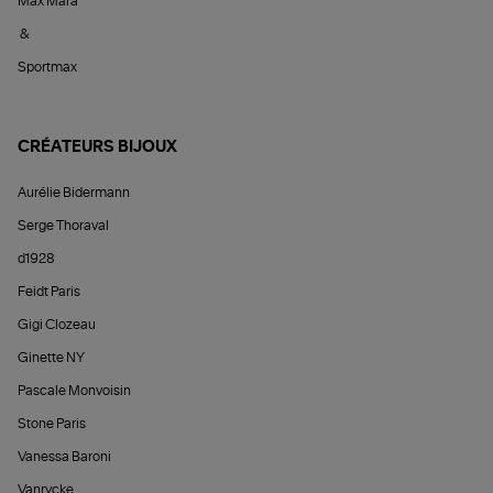
Max Mara
&
Sportmax
CRÉATEURS BIJOUX
Aurélie Bidermann
Serge Thoraval
d1928
Feidt Paris
Gigi Clozeau
Ginette NY
Pascale Monvoisin
Stone Paris
Vanessa Baroni
Vanrycke