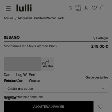
Aller au contenu principal
Accueil
Mocassins Dan Studs Woman Black
SEBAGO
Partager
Mocassins
Mocassins Dan Studs Woman Black
249,00 €
Dan
Studs
Woman
Black
+
4
Voir plus
Guide des tailles
Pointure
Prendre votre taille habituelle.
AJOUTER AU PANIER