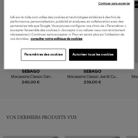
Continuer sans accepter
COLL
lulli-sur-la-toile.com utilise des cookies et technologies similaires à des fins de
performance, personnalisation, publicité et analyses, en collaboration avec des
partenaires tels que Google. Vous pouvez configurer vos choix via « Paramétrer »,
accepter l’ensemble des cookies (« J’accepte ») ou refuser ceux non strictement
nécessaires (« Continuer sans accepter »). Pour en savoir plus sur l’utilisation de
vos données,
consulter notre politique de cookies
Paramètres des cookies
Autoriser tous les cookies
SEBAGO
SEBAGO
Mocassins Classic Dan
Mocassins Classic Joe W Cuir
Moc
Woman Cuir Black Regular
Black Regular
Emb
240,00 €
239,00 €
C
VOS DERNIERS PRODUITS VUS