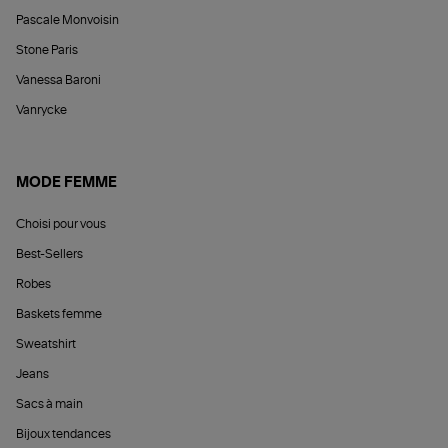
Pascale Monvoisin
Stone Paris
Vanessa Baroni
Vanrycke
MODE FEMME
Choisi pour vous
Best-Sellers
Robes
Baskets femme
Sweatshirt
Jeans
Sacs à main
Bijoux tendances