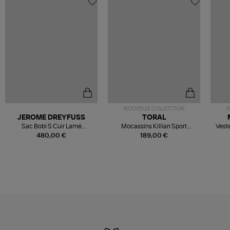
NOUVELLE COLLECTION
N
JEROME DREYFUSS
TORAL
Sac Bobi S Cuir Lamé
Mocassins Killian Sport
Veste
Champagne
Mousse
480,00 €
189,00 €