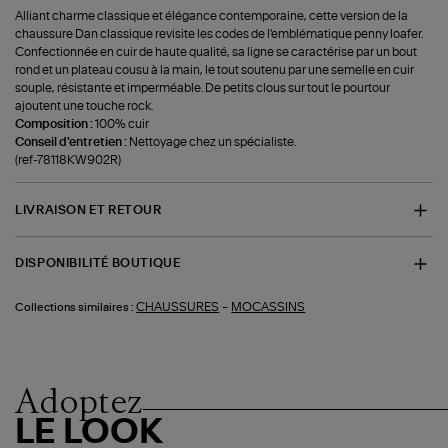
Alliant charme classique et élégance contemporaine, cette version de la
chaussure Dan classique revisite les codes de l'emblématique penny loafer.
Confectionnée en cuir de haute qualité, sa ligne se caractérise par un bout
rond et un plateau cousu à la main, le tout soutenu par une semelle en cuir
souple, résistante et imperméable. De petits clous sur tout le pourtour
ajoutent une touche rock.
Composition :
100% cuir
Conseil d'entretien :
Nettoyage chez un spécialiste.
(ref-78118KW902R)
LIVRAISON ET RETOUR
DISPONIBILITÉ BOUTIQUE
-
CHAUSSURES
MOCASSINS
Collections similaires :
Adoptez
LE LOOK