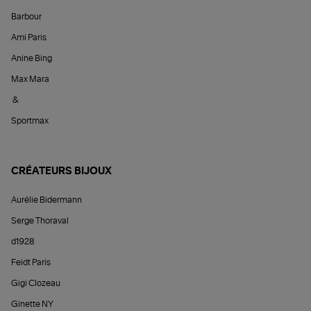
Barbour
Ami Paris
Anine Bing
Max Mara
&
Sportmax
CRÉATEURS BIJOUX
Aurélie Bidermann
Serge Thoraval
d1928
Feidt Paris
Gigi Clozeau
Ginette NY