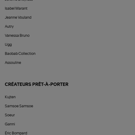
Isabel Marant
Jeanne Vouland
Autry
Vanessa Bruno
Ugg
Baobab Collection
Assouline
CRÉATEURS PRÊT-À-PORTER
Kujten
Samsoe Samsoe
Soeur
Ganni
Éric Bompard